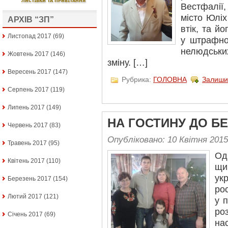
Вестфалії,
місто Юліх
АРХІВ “ЗП”
втік, та й
Листопад 2017
(69)
у штрафно
нелюдськи
Жовтень 2017
(146)
зміну. […]
Вересень 2017
(147)
Рубрика:
ГОЛОВНА
Залиши
Серпень 2017
(119)
Липень 2017
(149)
НА ГОСТИНУ ДО БЕ
Червень 2017
(83)
Опубліковано: 10 Квітня 2015
Травень 2017
(95)
Од
Квітень 2017
(110)
щи
ук
Березень 2017
(154)
рос
Лютий 2017
(121)
у 
ро
Січень 2017
(69)
на