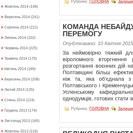
Рубрика:
ГОЛОВНА
Залиши
Жовтень 2014
(148)
Вересень 2014
(241)
КОМАНДА НЕБАЙД
Серпень 2014
(221)
ПЕРЕМОГУ
Липень 2014
(102)
Опубліковано: 10 Квітня 2015
Червень 2014
(225)
За неймовірно тяжкий дл
Травень 2014
(170)
віроломного вторгнення 
розгортання воєнних дій н
Квітень 2014
(189)
Полтавщині більш ефективн
ніж та, яка об’єднала з
Березень 2014
(208)
Полтавського і Кременчуц
Лютий 2014
(135)
Успенському кафедральн
однодумців, готових стати з
Січень 2014
(124)
Рубрика:
ГОЛОВНА
Залиши
Грудень 2013
(174)
Листопад 2013
(165)
Жовтень 2013
(116)