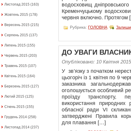
водосховищ дніпровського 
Листопад 2015
(163)
Кременчуцькому водосхови
Жовтень 2015
(178)
червня включно. Протягом 
Вересень 2015
(215)
Рубрика:
ГОЛОВНА
Залиши
Серпень 2015
(137)
Липень 2015
(155)
ДО УВАГИ ВЛАСНИ
Червень 2015
(203)
Опубліковано: 10 Квітня 2015
Травень 2015
(107)
У зв’язку з початком нерес
Квітень 2015
(164)
цьогоріч із 1 квітня по 9 ч
заказника загальнодержа
Березень 2015
(127)
оголошується особливий ре
проїзду транспорту, пе
Лютий 2015
(125)
використання природних р
Січень 2015
(155)
обласної ради VI склика
затверджені Правила кор
Грудень 2014
(258)
для плавання […]
Листопад 2014
(237)