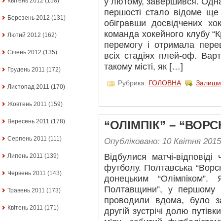
у лютому, завершився. Одна
Квітень 2012
(158)
першості стало відоме ще
Березень 2012
(131)
обігравши досвідчених хок
команда хокейного клубу “
Лютий 2012
(162)
перемогу і отримала пере
Січень 2012
(135)
всіх стадіях плей-оф. Вар
такому місті, як […]
Грудень 2011
(172)
Рубрика:
ГОЛОВНА
Залиши
Листопад 2011
(170)
Жовтень 2011
(159)
Вересень 2011
(178)
“ОЛІМПІК” – “ВОРС
Серпень 2011
(111)
Опубліковано: 10 Квітня 2015
Відбулися матчі-відповіді
Липень 2011
(139)
футболу. Полтавська “Ворскл
Червень 2011
(143)
донецьким “Олімпіком”.
Полтавщини”, у першому 
Травень 2011
(173)
проводили вдома, було з
Квітень 2011
(171)
другій зустрічі долю путів