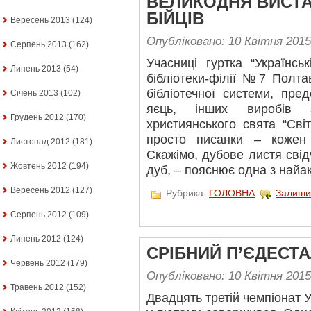
ВЕЛИКОДНЯ ВИСТА
БІЙЦІВ
Вересень 2013
(124)
Опубліковано: 10 Квітня 2015
Серпень 2013
(162)
Учасниці гуртка “Українсь
Липень 2013
(54)
бібліотеки-філії №7 Полтав
бібліотечної системи, пре
Січень 2013
(102)
яєць, інших виробів 
Грудень 2012
(170)
християнського свята “Св
просто писанки – кожен
Листопад 2012
(181)
Скажімо, дубове листя свід
Жовтень 2012
(194)
дуб, – пояснює одна з найа
Вересень 2012
(127)
Рубрика:
ГОЛОВНА
Залиши
Серпень 2012
(109)
Липень 2012
(124)
СРІБНИЙ П’ЄДЕСТ
Червень 2012
(179)
Опубліковано: 10 Квітня 2015
Травень 2012
(152)
Двадцять третій чемпіонат У