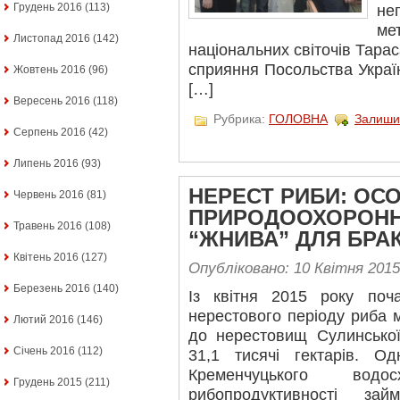
Грудень 2016
(113)
не
ме
Листопад 2016
(142)
національних світочів Тарас
сприяння Посольства Україн
Жовтень 2016
(96)
[…]
Вересень 2016
(118)
Рубрика:
ГОЛОВНА
Залиши
Серпень 2016
(42)
Липень 2016
(93)
НЕРЕСТ РИБИ: ОС
Червень 2016
(81)
ПРИРОДООХОРОННИ
Травень 2016
(108)
“ЖНИВА” ДЛЯ БРА
Квітень 2016
(127)
Опубліковано: 10 Квітня 2015
Березень 2016
(140)
Із квітня 2015 року поч
нерестового періоду риба 
Лютий 2016
(146)
до нерестовищ Сулинської
Січень 2016
(112)
31,1 тисячі гектарів. О
Кременчуцького вод
Грудень 2015
(211)
рибопродуктивності з