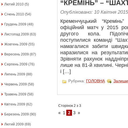
“КРЕМІНЬ” – “ШАХТ
Лютий 2010
(5)
Опубліковано: 10 Квітня 2015
Січень 2010
(54)
Кременчуцький “Кремінь
Грудень 2009
(48)
офіційний матч у 2015 ро
другого кола. Підопіч
Листопад 2009
(63)
поступилися команді “Шахт
Жовтень 2009
(55)
намагалися забити швидк
наразилися на результати
Вересень 2009
(87)
Зрівняти рахунок наддніп
Серпень 2009
(76)
лише на 81-й хвилині. Черн
і […]
Липень 2009
(88)
Рубрика:
ГОЛОВНА
Залиши
Червень 2009
(58)
Травень 2009
(58)
Квітень 2009
(62)
Сторінок 2 з 3
«
1
2
3
»
Березень 2009
(90)
Лютий 2009
(69)