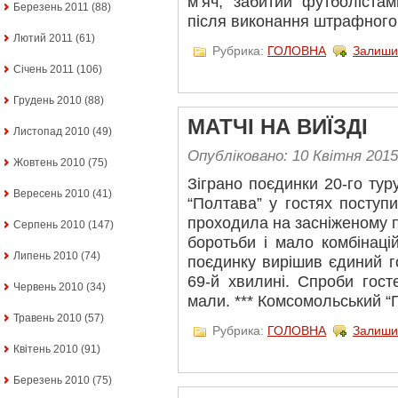
м’яч, забитий футболістам
Березень 2011
(88)
після виконання штрафного, 
Лютий 2011
(61)
Рубрика:
ГОЛОВНА
Залиши
Січень 2011
(106)
Грудень 2010
(88)
МАТЧІ НА ВИЇЗДІ
Листопад 2010
(49)
Опубліковано: 10 Квітня 2015
Жовтень 2010
(75)
Зіграно поєдинки 20-го тур
Вересень 2010
(41)
“Полтава” у гостях поступи
проходила на засніженому п
Серпень 2010
(147)
боротьби і мало комбінаці
Липень 2010
(74)
поєдинку вирішив єдиний г
69-й хвилині. Спроби гост
Червень 2010
(34)
мали. *** Комсомольський “Г
Травень 2010
(57)
Рубрика:
ГОЛОВНА
Залиши
Квітень 2010
(91)
Березень 2010
(75)