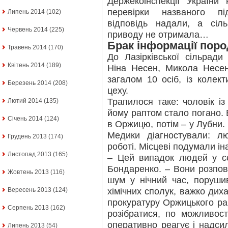
Держекоінспекції України
перевірки названого пі
Липень 2014
(102)
відповідь надали, а сіл
Червень 2014
(225)
приводу не отримала…
Брак інформації пор
Травень 2014
(170)
До Лазірківської сільради
Квітень 2014
(189)
Ніна Несен, Микола Несе
загалом 10 осіб, із колек
Березень 2014
(208)
цеху.
Трапилося таке: чоловік із
Лютий 2014
(135)
йому раптом стало погано. 
Січень 2014
(124)
в Оржицю, потім – у Лубни. 
Медики діагностували: л
Грудень 2013
(174)
роботі. Місцеві подумали і
Листопад 2013
(165)
– Цей випадок людей у се
Бондаренко. – Вони розпов
Жовтень 2013
(116)
шум у нічний час, поруши
хімічних сполук, важко дих
Вересень 2013
(124)
прокуратуру Оржицького ра
Серпень 2013
(162)
розібратися, по можливост
оперативно реагує і надсил
Липень 2013
(54)