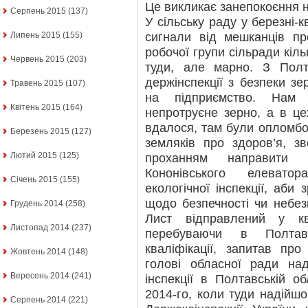
Це викликає занепокоєння н
Серпень 2015
(137)
У сільську раду у березні-
сигнали від мешканців пр
Липень 2015
(155)
робочої групи сільради кіл
Червень 2015
(203)
туди, але марно. З Полт
держінспекції з безпеки з
Травень 2015
(107)
на підприємство. Нам 
Квітень 2015
(164)
непротруєне зерно, а в це
вдалося, там були опломбо
Березень 2015
(127)
земляків про здоров’я, з
Лютий 2015
(125)
проханням направити н
Кононівського елевато
Січень 2015
(155)
екологічної інспекції, аби
щодо безпечності чи небезп
Грудень 2014
(258)
Лист відправлений у кв
Листопад 2014
(237)
перебуваючи в Полтав
кваліфікації, запитав пр
Жовтень 2014
(148)
голові обласної ради над
Вересень 2014
(241)
інспекції в Полтавській о
2014-го, коли туди надійшо
Серпень 2014
(221)