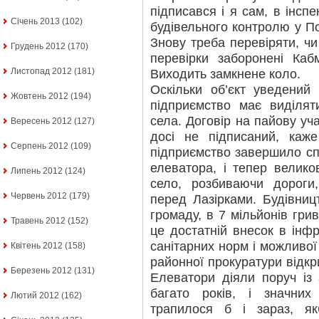
підписався і я сам, в інсп
Січень 2013
(102)
будівельного контролю у По
Знову треба перевіряти, чи
Грудень 2012
(170)
перевірки заборонені Каб
Листопад 2012
(181)
Виходить замкнене коло.
Оскільки об’єкт уведений 
Жовтень 2012
(194)
підприємство має виділя
села. Договір на пайову уч
Вересень 2012
(127)
досі не підписаний, каже
Серпень 2012
(109)
підприємство завершило сп
елеватора, і тепер велико
Липень 2012
(124)
село, розбиваючи дороги
Червень 2012
(179)
перед Лазірками. Будівниц
громаду, в 7 мільйонів гри
Травень 2012
(152)
це достатній внесок в інф
санітарних норм і можливої ш
Квітень 2012
(158)
районної прокуратури відк
Березень 2012
(131)
Елеватори діяли поруч із 
багато років, і значни
Лютий 2012
(162)
трапилося б і зараз, я