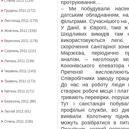
Січень 2012
(135)
протруювання…
– Ми побудували насін
Грудень 2011
(172)
датським обладнанням, на
фільтрами. Сучаснішого на 
Листопад 2011
(170)
У Данії, в Європі, таке ж
Жовтень 2011
(159)
Шкідливих викидів там 
використовуються легк
Вересень 2011
(178)
скорочення санітарної зони
Серпень 2011
(111)
Марзєєва, періодично пр
аналізи, – наголошує кер
Липень 2011
(139)
Кононівського елеватора
Претензії висловлюю
Червень 2011
(143)
Співробітники заводу прац
Травень 2011
(173)
До нас на роботу люди в
створює робочі місця і пла
Квітень 2011
(171)
тривають перевірки, поруше
Березень 2011
(88)
Тут і санстанція побувал
профільні служби, всі ди
Лютий 2011
(61)
виявили. Колотнечу підні
Січень 2011
(106)
можуть розібратися в пита