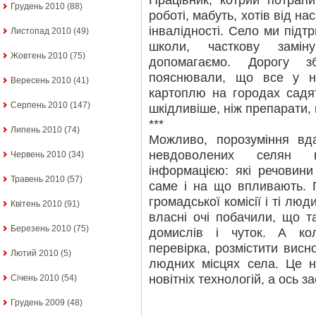
Працівник, котрий потрапи
Грудень 2010
(88)
роботі, мабуть, хотів від н
інвалідності. Село ми підт
Листопад 2010
(49)
школи, часткову замін
Жовтень 2010
(75)
допомагаємо. Дорогу 
пояснювали, що все у н
Вересень 2010
(41)
картоплю на городах садят
Серпень 2010
(147)
шкідливіше, ніж препарати,
***
Липень 2010
(74)
Можливо, порозуміння вда
невдоволених селян в
Червень 2010
(34)
інформацією: які речовини
Травень 2010
(57)
саме і на що впливають. 
громадської комісії і ті люд
Квітень 2010
(91)
власні очі побачили, що т
Березень 2010
(75)
домислів і чуток. А кол
перевірка, розмістити висн
Лютий 2010
(5)
людних місцях села. Це н
новітніх технологій, а ось з
Січень 2010
(54)
Грудень 2009
(48)