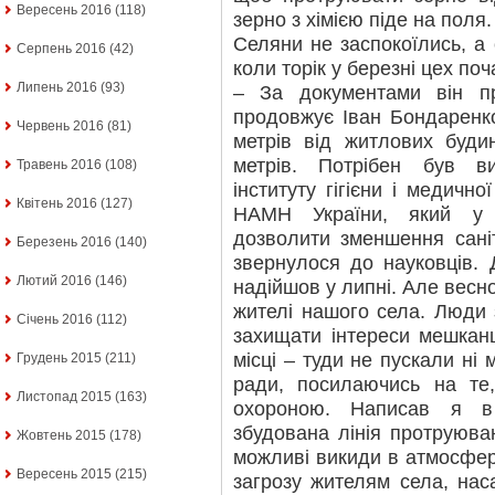
Вересень 2016
(118)
зерно з хімією піде на поля.
Селяни не заспокоїлись, а
Серпень 2016
(42)
коли торік у березні цех по
Липень 2016
(93)
– За документами він п
продовжує Іван Бондаренк
Червень 2016
(81)
метрів від житлових буди
метрів. Потрібен був ви
Травень 2016
(108)
інституту гігієни і медично
Квітень 2016
(127)
НАМН України, який у 
дозволити зменшення сані
Березень 2016
(140)
звернулося до науковців. 
Лютий 2016
(146)
надійшов у липні. Але весно
жителі нашого села. Люди
Січень 2016
(112)
захищати інтереси мешканц
місці – туди не пускали ні м
Грудень 2015
(211)
ради, посилаючись на те
Листопад 2015
(163)
охороною. Написав я в
збудована лінія протруюван
Жовтень 2015
(178)
можливі викиди в атмосфер
Вересень 2015
(215)
загрозу жителям села, нас