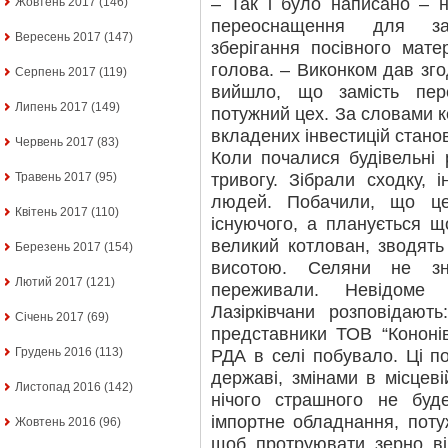
– Так і було написано – 
Жовтень 2017
(146)
переоснащення для заб
Вересень 2017
(147)
зберігання посівного мате
голова. – Виконком дав зго
Серпень 2017
(119)
вийшло, що замість пер
Липень 2017
(149)
потужний цех. За словами к
вкладених інвестицій стано
Червень 2017
(83)
Коли почалися будівельні 
тривогу. Зібрали сходку, 
Травень 2017
(95)
людей. Побачили, що ц
Квітень 2017
(110)
існуючого, а планується 
великий котлован, зводять
Березень 2017
(154)
висотою. Селяни не з
Лютий 2017
(121)
переживали. Невідоме 
Лазірківчани розповідают
Січень 2017
(69)
представники ТОВ “Кононів
Грудень 2016
(113)
РДА в селі побувало. Ці по
державі, змінами в місце
Листопад 2016
(142)
нічого страшного не буд
імпортне обладнання, поту
Жовтень 2016
(96)
щоб протруювати зерно ві