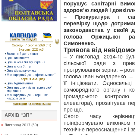
порушує санітарні вим
здоров’ю людей і довкілл
– Прокуратура і сане
перевірку щодо дотрима
законодавства у своїй д
голова Оржицької райд
Симоненко.
Тривога від невідомо
– У листопаді 2014-го бул
сільської ради з прив
протруювання зерна, – розп
голова Іван Бондаренко. –
її ініціювати. Односельц
самоврядного органу і ко
громадського контролю
елеватора), прозвітував п
про що.
АРХІВ “ЗП”
Свого часу керівниц
поінформувало виконком 
Листопад 2017
(69)
технічне переоснащення і 