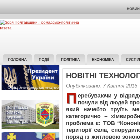
НОВИЙ 
ГОЛОВНА
ПОДІЇ
ПОЛІТИКА
ЕКОНОМІКА
СУСПІ
НОВІТНІ ТЕХНОЛОГ
Опубліковано: 7 Квітня 2015
П
еребуваючи у відряд
почули від людей про 
який начебто труїть ме
категорично – хімвироб
проблема є: ТОВ “Кононі
території села, споруди
поряд із житловою зоною