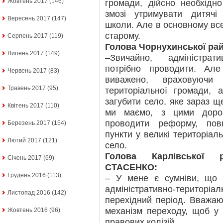
Жовтень 2017
(146)
громади, дійсно необхідн
змозі утримувати дитячі
Вересень 2017
(147)
школи. Але в основному вс
старому.
Серпень 2017
(119)
Голова Чорнухинської ра
Липень 2017
(149)
–Звичайно, адміністрат
потрібно проводити. Ал
Червень 2017
(83)
виважено, враховуюч
Травень 2017
(95)
територіальної громади, 
загубити село, яке зараз щ
Квітень 2017
(110)
ми маємо, з цими доро
проводити реформу, пов
Березень 2017
(154)
пункти у великі територіал
Лютий 2017
(121)
село.
Голова Карлівської 
Січень 2017
(69)
СТАСЕНКО:
Грудень 2016
(113)
– У мене є сумніви, що 
адміністративно-територіа
Листопад 2016
(142)
перехідний період. Вважа
механізм переходу, щоб у 
Жовтень 2016
(96)
правових колізій.