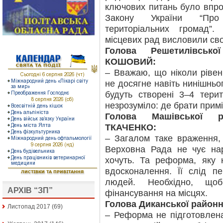
ключових питань було впро
Закону України “Про 
територіальних громад”.
місцевих рад висловили сво
Голова Решетилівськ
КОШОВИЙ:
– Вважаю, що ніколи рівен
не досягне навіть нинішньо
будуть створені 3–4 тери
незрозуміло: де брати примі
Голова Машівської р
ТКАЧЕНКО:
– Загалом таке враження
Верховна Рада не чує на
хочуть. Та реформа, яку 
вдосконалення. Її слід п
людей. Необхідно, щ
АРХІВ “ЗП”
фінансування на місцях.
Голова Диканської районн
Листопад 2017
(69)
– Реформа не підготовлена.