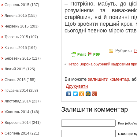
– Потрібно, мабуть, до ці
Серпень 2015
(137)
розумінням та виважен
Липень 2015
(155)
старійшин, які й повинні пі
Щоб зробити перший крок, 
Червень 2015
(203)
сьогодні певною мірою став
Травень 2015
(107)
Квітень 2015
(164)
Рубрика:
Березень 2015
(127)
«
Петро Ворона обурений кадровими при
Лютий 2015
(125)
Ви можете
залишити коментар
, а
Січень 2015
(155)
Друкувати
Грудень 2014
(258)
Листопад 2014
(237)
Залишити комментар
Жовтень 2014
(148)
Вересень 2014
(241)
Имя (обов'я
Серпень 2014
(221)
E-mail (не п