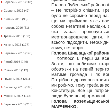
Вересень 2016
(118)
Голова Лубенської районн
– Не потрібно спішити. Тр
Серпень 2016
(42)
було не соромно перед наш
Липень 2016
(93)
що ми приймали якісь посп
собою негативні наслідки.
Червень 2016
(81)
яка зараз пропонуєть
мертвонароджене дитя. 
Травень 2016
(108)
всього підходити. Необхідн
Квітень 2016
(127)
знизу, ніж згори.
Голова Шишацької районн
Березень 2016
(140)
– Хотілося б перш за все
Лютий 2016
(146)
Знати, що робитиме стар
обов’язки на певній терито
Січень 2016
(112)
матиме громада і як во
Грудень 2015
(211)
Потрібно відразу розставити 
ми робимо. Тому треба внест
Листопад 2015
(163)
Конституції. Все це потрі
люди були поінформовані.
Жовтень 2015
(178)
Голова Козельщинськ
Вересень 2015
(215)
МАРЧЕНКО: