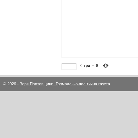
×
три
=
6
© 2026 -
Зоря Полтавщини. Громадсько-політична газета