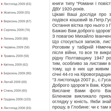
книги типу “Романи і повіст
Листопад 2009
(63)
ДВУ 1920-років.
Жовтень 2009
(55)
Цікаві Ваші досліди про 
подівся кошовий Ів.Петр.Гу
Вересень 2009
(87)
Остання вістка про нього з 
Бажаю Вам доброго здоров’я
Серпень 2009
(76)
З повагою Михайло Іванчен
Липень 2009
(88)
Що стосується записів, лист
Роговим у табірній Німечч
Червень 2009
(58)
після війни, то все те викр
Травень 2009
(58)
рідну Полтавщину 1947 ро
тим, особливо за листами ві
Квітень 2009
(62)
тому, що в них ще живим 
Березень 2009
(90)
січні 44-го на Кіровоградщи
“3 листопада 2007 р., с.Гус
Лютий 2009
(69)
Доброго здоров’я Вам, Юрі
Вислане Вами фото Ваш
Січень 2009
(60)
Біленком викликало приє
Грудень 2008
(103)
оглядку у юність. Якби зна
прошу, в Глобине: чи є там х
Листопад 2008
(93)