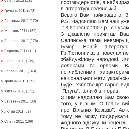
Січень 2012
(135)
постмодерністів, а найвир
в літературі селянській.
Грудень 2011
(172)
Всього Вам найкращого. З
P.S. Надсилаю Вам наш уже
Листопад 2011
(170)
“13 вересня 2007 р., с.Гуса
Жовтень 2011
(159)
З цікавістю прочитав Ваш
Селянська тема невмирущ
Вересень 2011
(178)
гумор. Нашій літерату
Серпень 2011
(111)
Гр.Тютюнника в новелах не 
збайдужілому народові. Жи
Липень 2011
(139)
лелеками та орлами. В
поглибленими характера
Червень 2011
(143)
національної мети українсь
Травень 2011
(173)
буде. “Святвечір” гарно ви
“Плуга”, коли б він орав.
Квітень 2011
(171)
З цим надсилаю Вам свою з
Березень 2011
(88)
того, у в-ві ім. О.Теліги 
про Вільних Козаків”. Авт
Лютий 2011
(61)
тому не можу подарувати
Січень 2011
(106)
жодного відгуку чи рецензії.