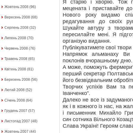
Я старію і хворію. Тож 
Жовтень 2008
(96)
мецената і приставайте до
Нового року видамо спі
Вересень 2008
(68)
редагування до своїх ру
Шукайте автуру з творами
Серпень 2008
(32)
пересилайте мені. Я підго
Липень 2008
(70)
організую видання.
Публікуватимете свої твори 
Червень 2008
(76)
Напрямок альманаху Ви 
Травень 2008
(65)
поклонів вчорашньому дню.
А може, поможуть фермери?
Квітень 2008
(81)
перший секретар Полтавсько
його безвідвальним обробіт
Березень 2008
(56)
Творчих успіхів Вам та 
Лютий 2008
(52)
Іванченко”.
Далеко не все із задуманог
Січень 2008
(64)
як і в кожного із нас, на ж
Грудень 2007
(57)
і письменник Михайло Гри
син сотника Вільного Козац
Листопад 2007
(48)
Слава Україні! Героям слав
Жовтень 2007
(44)