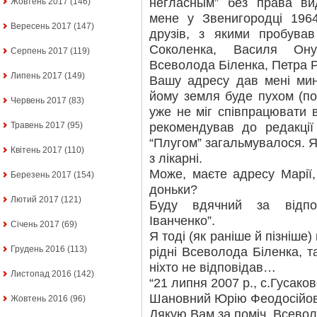
негласным” без права ви
Жовтень 2017
(146)
мене у Звенигородці 196
Вересень 2017
(147)
друзів, з якими пробував
Соколенка, Василя Ону
Серпень 2017
(119)
Всеволода Біленка, Петра Ро
Липень 2017
(149)
Вашу адресу дав мені мин
йому земля буде пухом (пом
Червень 2017
(83)
уже не міг співпрацювати 
рекомендував до редакції
Травень 2017
(95)
“Плугом” загальмувалося. 
Квітень 2017
(110)
з лікарні.
Може, маєте адресу Марії
Березень 2017
(154)
доньки?
Лютий 2017
(121)
Буду вдячний за відпо
Іванченко”.
Січень 2017
(69)
Я тоді (як раніше й пізніше
Грудень 2016
(113)
рідні Всеволода Біленка, 
ніхто не відповідав…
Листопад 2016
(142)
“21 липня 2007 р., с.Гусако
Шановний Юрію Феодосійов
Жовтень 2016
(96)
Дякую Вам за поміч. Всево