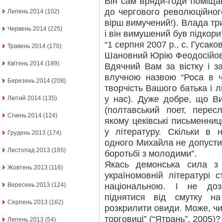
Він сам вряди-годи поміща
до чергового революційног
Липень 2014
(102)
вірш вимучений!). Влада тр
Червень 2014
(225)
і він вимушений був підкор
“1 серпня 2007 р., с. Гусак
Травень 2014
(170)
Шановний Юрію Феодосійов
Квітень 2014
(189)
Вдячний Вам за вістку і з
влучною назвою “Роса в ч
Березень 2014
(208)
творчість Вашого батька і л
у нас). Дуже добре, що В
Лютий 2014
(135)
(полтавський поет, перес
Січень 2014
(124)
якому цеківські письменни
у літературу. Скільки в 
Грудень 2013
(174)
одного Михайла не допусти
Листопад 2013
(165)
боротьбі з молодими”.
Якась демонська сила з
Жовтень 2013
(116)
україномовній літературі 
національною. І не до
Вересень 2013
(124)
піднятися від смутку 
Серпень 2013
(162)
розкрилити овиди. Може, чи
торговиці” (“Ятрань”, 2005)
Липень 2013
(54)