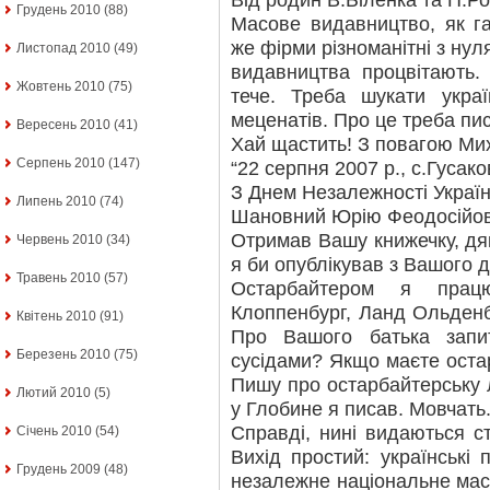
Від родин В.Біленка та П.Ро
Грудень 2010
(88)
Масове видавництво, як г
же фірми різноманітні з нуля.
Листопад 2010
(49)
видавництва процвітають.
Жовтень 2010
(75)
тече. Треба шукати україн
меценатів. Про це треба пис
Вересень 2010
(41)
Хай щастить! З повагою Мих
Серпень 2010
(147)
“22 серпня 2007 р., с.Гусак
З Днем Незалежності Україн
Липень 2010
(74)
Шановний Юрію Феодосійов
Отримав Вашу книжечку, дяк
Червень 2010
(34)
я би опублікував з Вашого д
Травень 2010
(57)
Остарбайтером я прац
Клоппенбург, Ланд Ольденб
Квітень 2010
(91)
Про Вашого батька зап
Березень 2010
(75)
сусідами? Якщо маєте остар
Пишу про остарбайтерську л
Лютий 2010
(5)
у Глобине я писав. Мовчать
Справді, нині видаються ст
Січень 2010
(54)
Вихід простий: українські
Грудень 2009
(48)
незалежне національне ма