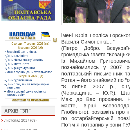
імені Юрія Горліса-Горськог
Василя Симоненка…”
(Петро Добро. Всеукраї
громадська газета “Козацьки
Із Михайлом Григорович
познайомились у 2007 
полтавський письменник т
Ротач – його знайомий по “
“8 липня 2007 р., с.Г
(Черкащина. – Ю.Р.). Ша
Маю до Вас прохання. На
маєте, вірші Всеволод
АРХІВ “ЗП”
Глобиного), розкажіть про 
по остарбайтерській поез
Листопад 2017
(69)
Потім я потрапив у зони ГУ