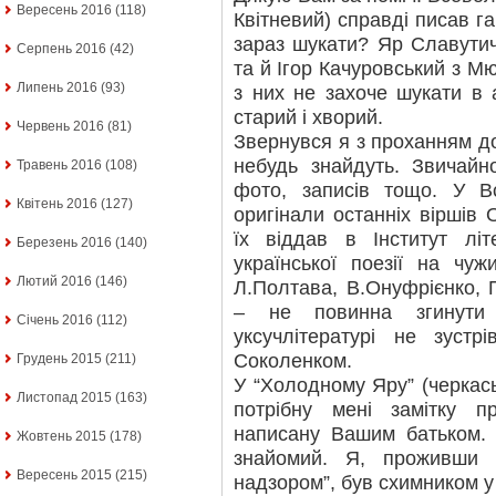
Вересень 2016
(118)
Квітневий) справді писав гар
зараз шукати? Яр Славутич
Серпень 2016
(42)
та й Ігор Качуровський з Мю
Липень 2016
(93)
з них не захоче шукати в 
старий і хворий.
Червень 2016
(81)
Звернувся я з проханням д
небудь знайдуть. Звичайно
Травень 2016
(108)
фото, записів тощо. У 
Квітень 2016
(127)
оригінали останніх віршів
їх віддав в Інститут лі
Березень 2016
(140)
української поезії на чуж
Лютий 2016
(146)
Л.Полтава, В.Онуфрієнко, П
– не повинна згинути 
Січень 2016
(112)
уксучлітературі не зустр
Соколенком.
Грудень 2015
(211)
У “Холодному Яру” (черкась
Листопад 2015
(163)
потрібну мені замітку 
написану Вашим батьком.
Жовтень 2015
(178)
знайомий. Я, проживши
Вересень 2015
(215)
надзором”, був схимником у