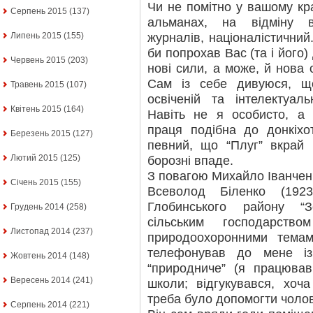
Чи не помітно у вашому кр
Серпень 2015
(137)
альманах, на відміну в
журналів, націоналістичний
Липень 2015
(155)
би попрохав Вас (та і його) 
Червень 2015
(203)
нові сили, а може, й нова
Сам із себе дивуюся, що
Травень 2015
(107)
освіченій та інтелектуал
Квітень 2015
(164)
Навіть не я особисто, а 
праця подібна до донкіхот
Березень 2015
(127)
певний, що “Плуг” вкрай 
Лютий 2015
(125)
борозні впаде.
З повагою Михайло Іванчен
Січень 2015
(155)
Всеволод Біленко (192
Глобинського району “З
Грудень 2014
(258)
сільським господарств
Листопад 2014
(237)
природоохоронними тема
телефонував до мене і
Жовтень 2014
(148)
“природниче” (я працював
Вересень 2014
(241)
школи; відгукувався, хоч
треба було допомогти чолові
Серпень 2014
(221)