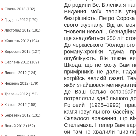
До родини Вс. Біленка я нап
Січень 2013
(102)
Видання моїх творів упи
безгрішність. Петро Сорок
Грудень 2012
(170)
свого журналу. Відтак мо
Листопад 2012
(181)
“Новели неволі”, безнадійн
ще знадобиться 350 літ стоя
Жовтень 2012
(194)
До черкаського “Холодного
роману-хроніки “Дума п
Вересень 2012
(127)
опублікують. Він тяжче в
Серпень 2012
(109)
Шкода, що не можу Вам н
примірників не дали. Гада
Липень 2012
(124)
котрійсь великій газеті. Т
Червень 2012
(179)
якби знайшовся метикувати
Де Ваш батько остарбайт
Травень 2012
(152)
потрапляли здебільшого до
Роговий (1925–1992) пр
Квітень 2012
(158)
кам’яновугільного басейну
Березень 2012
(131)
Склалося враження, що ві
Стельмаха. І тепер Вам варт
Лютий 2012
(162)
би там не хвалили “цивіліз