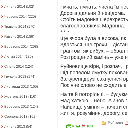
І мчать, і мчать, числа їм не
Липень 2014
(102)
Дорога дальня й невідома.
Червень 2014
(225)
Стоїть Мадонна Перехресть
благословляюча Мадонна.
Травень 2014
(170)
* * *
Квітень 2014
(189)
Ще вчора була я висока, як
Здається, ще трохи – дістану
Березень 2014
(208)
І раптом, як вибух, – обвал 
Розтрощений камінь – уже не
Лютий 2014
(135)
Руйновище віри, і розпач, і 
Січень 2014
(124)
Під попелом смутку похова
Грудень 2013
(174)
Зажурені друзі сахнулися вр
Посіяне слово не сходить в
Листопад 2013
(165)
На те й погорільці, – будуєм
Жовтень 2013
(116)
Над хаткою – небо. А знов 
Найвище уміння – почати с
Вересень 2013
(124)
життя, розуміння, дорогу, се
Серпень 2013
(162)
Рубрика:
Липень 2013
(54)