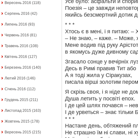
Усе було: асфальти й спори
Вересень 2016
(118)
Поезія – це завжди неповтор
Серпень 2016
(42)
якийсь безсмертний дотик д
* * *
Липень 2016
(93)
Хтось є в мені, і я питаю: – 
Червень 2016
(81)
– Не знаю, – каже. – Може, 
Мене водив під руку Арісто
Травень 2016
(108)
в якомусь дуже дивному сад
Квітень 2016
(127)
Згасало сонце у вечірніх лу
Десь в Римі правив Тит або
Березень 2016
(140)
А я тоді жила у Сіракузах,
Лютий 2016
(146)
писала вірші золотим пером
Січень 2016
(112)
Я скрізь своя, і я ніде не до
Душа летить у посвіті епох.
Грудень 2015
(211)
І де цей шлях почався – не
Листопад 2015
(163)
І де урветься – знає тільки Б
* * *
Жовтень 2015
(178)
Настане день, обтяжений п
Не страшно їм ні слави, ні х
Вересень 2015
(215)