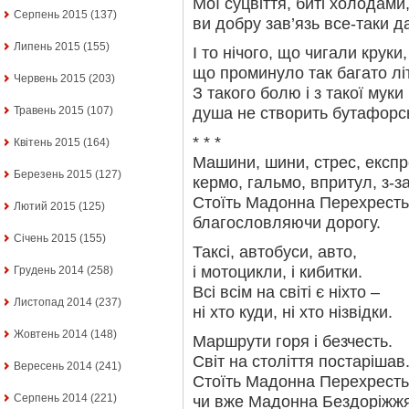
Мої суцвіття, биті холодами
Серпень 2015
(137)
ви добру зав’язь все-таки д
Липень 2015
(155)
І то нічого, що чигали круки,
що проминуло так багато літ
Червень 2015
(203)
З такого болю і з такої муки
душа не створить бутафорсь
Травень 2015
(107)
* * *
Квітень 2015
(164)
Машини, шини, стрес, експр
Березень 2015
(127)
кермо, гальмо, впритул, з-за
Стоїть Мадонна Перехресть
Лютий 2015
(125)
благословляючи дорогу.
Січень 2015
(155)
Таксі, автобуси, авто,
і мотоцикли, і кибитки.
Грудень 2014
(258)
Всі всім на світі є ніхто –
Листопад 2014
(237)
ні хто куди, ні хто нізвідки.
Жовтень 2014
(148)
Маршрути горя і безчесть.
Світ на століття постарішав
Вересень 2014
(241)
Стоїть Мадонна Перехресть
Серпень 2014
(221)
чи вже Мадонна Бездоріжжя