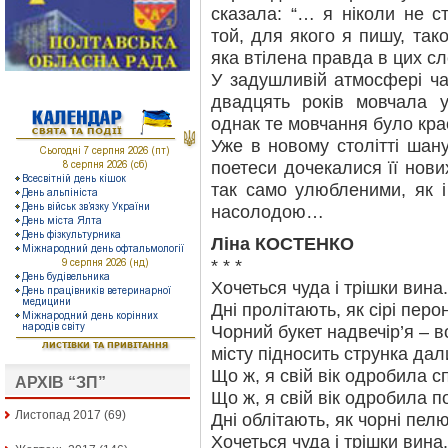
сказала: “… я ніколи не ст
той, для якого я пишу, тако
яка втілена правда в цих сл
У задушливій атмосфері ча
двадцять років мовчала у 
однак те мовчання було кр
Уже в новому столітті шану
поетеси дочекалися її нових
так само улюбленими, як і
насолодою…
Ліна КОСТЕНКО
* * *
Хочеться чуда і трішки вина.
Дні пролітають, як сірі перо
Чорний букет надвечір’я – в
місту підносить струнка дал
Що ж, я свій вік одробила с
АРХІВ “ЗП”
Що ж, я свій вік одробила п
Листопад 2017
(69)
Дні облітають, як чорні пелю
Хочеться чуда і трішки вина.