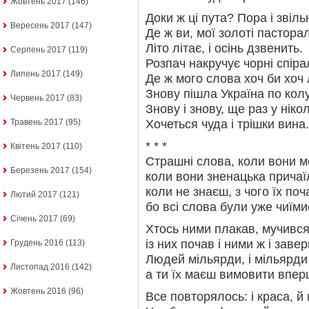
Жовтень 2017
(146)
Доки ж ці пута? Пора і звіль
Вересень 2017
(147)
Де ж ви, мої золоті пастора
Літо літає, і осінь дзвенить.
Серпень 2017
(119)
Розпач накручує чорні спірал
Липень 2017
(149)
Де ж мого слова хоч би хоч
Знову пішла Україна по колу
Червень 2017
(83)
Знову і знову, ще раз у ніко
Хочеться чуда і трішки вина.
Травень 2017
(95)
* * *
Квітень 2017
(110)
Страшні слова, коли вони м
Березень 2017
(154)
коли вони зненацька причаї
коли не знаєш, з чого їх поч
Лютий 2017
(121)
бо всі слова були уже чиїми
Січень 2017
(69)
Хтось ними плакав, мучився,
із них почав і ними ж і заве
Грудень 2016
(113)
Людей мільярди, і мільярди 
Листопад 2016
(142)
а ти їх маєш вимовити впер
Жовтень 2016
(96)
Все повторялось: і краса, й 