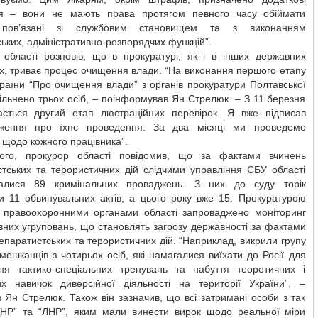
я – вони не мають права протягом певного часу обіймати
 пов’язані зі службовим становищем та з виконанням
ьких, адміністративно-розпорядчих функцій”.
 області розповів, що в прокуратурі, як і в інших державних
х, триває процес очищення влади. “На виконання першого етапу
раїни “Про очищення влади” з органів прокуратури Полтавської
вільнено трьох осіб, – поінформував Ян Стрелюк. – З 11 березня
ається другий етап люстраційних перевірок. Я вже підписав
ження про їхнє проведення. За два місяці ми проведемо
 щодо кожного працівника”.
ого, прокурор області повідомив, що за фактами вчинень
стських та терористичних дій слідчими управління СБУ області
валися 89 кримінальних проваджень. З них до суду торік
и 11 обвинувальних актів, а цього року вже 15. Прокуратурою
з правоохоронними органами області запроваджено моніторинг
них угруповань, що становлять загрозу державності за фактами
епаратистських та терористичних дій. “Наприклад, викрили групу
мешканців з чотирьох осіб, які намагалися виїхати до Росії для
ня тактико-спеціальних тренувань та набуття теоретичних і
их навичок диверсійної діяльності на території України”, –
 Ян Стрелюк. Також він зазначив, що всі затримані особи з так
ДНР” та “ЛНР”, яким мали винести вирок щодо реальної міри