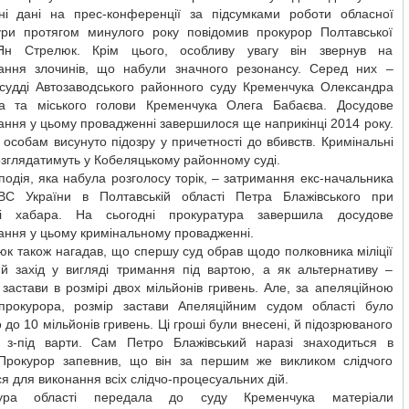
чні дані на прес-конференції за підсумками роботи обласної
ури протягом минулого року повідомив прокурор Полтавської
Ян Стрелюк. Крім цього, особливу увагу він звернув на
вання злочинів, що набули значного резонансу. Серед них –
 судді Автозаводського районного суду Кременчука Олександра
а та міського голови Кременчука Олега Бабаєва. Досудове
ання у цьому провадженні завершилося ще наприкінці 2014 року.
особам висунуто підозру у причетності до вбивств. Кримінальні
зглядатимуть у Кобеляцькому районному суді.
одія, яка набула розголосу торік, – затримання екс-начальника
С України в Полтавській області Петра Блажівського при
ні хабара. На сьогодні прокуратура завершила досудове
ання у цьому кримінальному провадженні.
к також нагадав, що спершу суд обрав щодо полковника міліції
ий захід у вигляді тримання під вартою, а як альтернативу –
застави в розмірі двох мільйонів гривень. Але, за апеляційною
прокурора, розмір застави Апеляційним судом області було
 до 10 мільйонів гривень. Ці гроші були внесені, й підозрюваного
о з-під варти. Сам Петро Блажівський наразі знаходиться в
 Прокурор запевнив, що він за першим же викликом слідчого
ся для виконання всіх слідчо-процесуальних дій.
тура області передала до суду Кременчука матеріали