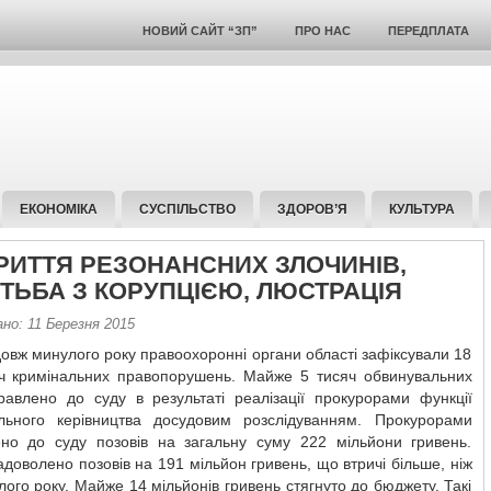
НОВИЙ САЙТ “ЗП”
ПРО НАС
ПЕРЕДПЛАТА
ЕКОНОМІКА
СУСПІЛЬСТВО
ЗДОРОВ’Я
КУЛЬТУРА
РИТТЯ РЕЗОНАНСНИХ ЗЛОЧИНІВ,
ТЬБА З КОРУПЦІЄЮ, ЛЮСТРАЦІЯ
но: 11 Березня 2015
овж минулого року правоохоронні органи області зафіксували 18
ч кримінальних правопорушень. Майже 5 тисяч обвинувальних
правлено до суду в результаті реалізації прокурорами функції
льного керівництва досудовим розслідуванням. Прокурорами
ено до суду позовів на загальну суму 222 мільйони гривень.
доволено позовів на 191 мільйон гривень, що втричі більше, ніж
ого року. Майже 14 мільйонів гривень стягнуто до бюджету. Такі