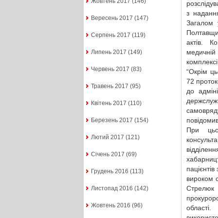
Жовтень 2017
(146)
розслідув
з надання
Вересень 2017
(147)
Загалом 
Полтавщин
Серпень 2017
(119)
актів. К
медичній 
Липень 2017
(149)
комплексі,
Червень 2017
(83)
“Окрім ць
72 проток
Травень 2017
(95)
до адмін
держслуж
Квітень 2017
(110)
самовряду
повідоми
Березень 2017
(154)
При цьо
Лютий 2017
(121)
консульт
відділен
Січень 2017
(69)
хабарниц
пацієнтів
Грудень 2016
(113)
вироком 
Стрелюк 
Листопад 2016
(142)
прокурор
Жовтень 2016
(96)
області.
використ