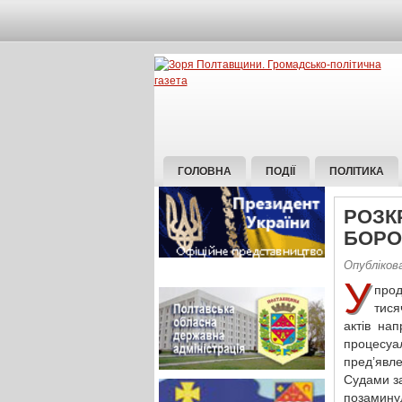
ГОЛОВНА
ПОДІЇ
ПОЛІТИКА
РОЗК
БОРО
Опублікова
У
прод
тися
актів на
процесуа
пред’явл
Судами за
позаминул