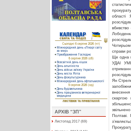
статисти
прокурат
області 
розсліду
вбивство
Лободенк
розслідув
Чотирьом 
справи ро
Ще одна п
УДАІ УМВ
отриман
розслідув
Ян Стрелю
запобіжн
внесення 
скаргою 
збільшено
звільнен
АРХІВ “ЗП”
Полтаві.
з’являєть
Листопад 2017
(69)
Прокура