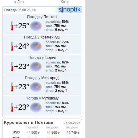
« Лют
Кві »
Погода
06.08.26, ніч
Погода у
Полтаві
вологість:
59%
+25°
тиск:
756 мм
вітер:
0 м/с,
Погода у
Кременчуці
вологість:
72%
+24°
тиск:
756 мм
вітер:
1 м/с,
Погода у
Гадячі
вологість:
67%
+23°
тиск:
751 мм
вітер:
2 м/с,
Погода у
Миргороді
вологість:
68%
+23°
тиск:
754 мм
вітер:
2 м/с,
Погода у
Чутовому
вологість:
83%
+23°
тиск:
753 мм
вітер:
1 м/с,