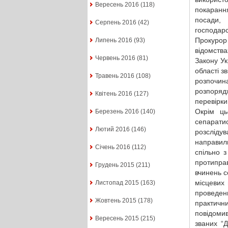
Вересень 2016
(118)
покаранн
посади,
Серпень 2016
(42)
господарс
Прокурор
Липень 2016
(93)
відомства
Червень 2016
(81)
Закону Ук
області з
Травень 2016
(108)
розпочин
розпоряд
Квітень 2016
(127)
перевірки
Окрім ць
Березень 2016
(140)
сепарати
Лютий 2016
(146)
розсліду
направил
Січень 2016
(112)
спільно 
протиправ
Грудень 2015
(211)
вчинень с
місцевих 
Листопад 2015
(163)
проведен
Жовтень 2015
(178)
практичн
повідомив
Вересень 2015
(215)
званих “