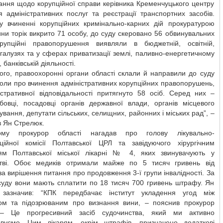
ання щодо корупційної справи керівника Кременчуцького центру
 адміністративних послуг та реєстрації транспортних засобів.
у вчиненні корупційних кримінально-карних дій прокуратурою
и торік викрито 71 особу, до суду скеровано 56 обвинувальних
орупційні правопорушення виявляли в бюджетній, освітній,
галузях та у сферах приватизації землі, паливно-енергетичному
 банківській діяльності.
ого, правоохоронні органи області склали й направили до суду
оли про вчинення адміністративних корупційних правопорушень,
істративної відповідальності притягнуто 58 осіб. Серед них –
бовці, посадовці органів державної влади, органів місцевого
вання, депутати сільських, селищних, районних і міських рад”, –
в Ян Стрелюк.
му прокурор області нагадав про голову лікувально-
аційної комісії Полтавської ЦРЛ та завідуючого хірургічним
ням Полтавської міської лікарні № 4, яких звинувачують у
тві. Обоє медиків отримали майже по 5 тисяч гривень від
 за вирішення питання про продовження 3-ї групи інвалідності. За
суду вони мають сплатити по 18 тисяч 700 гривень штрафу. Ян
зазначив: “КПК передбачає інститут укладення угод між
ом та підозрюваним про визнання вини, – пояснив прокурор
 – Це прогресивний засіб судочинства, який ми активно
овуємо. Цим лікарям, окрім штрафів, призначено додаткові