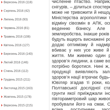
численне птаство. Напри
Вересень 2016
(118)
снігурів, – ділиться спост
Серпень 2016
(42)
може не тривожити й нещо
Міністерства агрополітики
Липень 2016
(93)
відміну сівозмін в АПК, о
веденню бізнесу. Але
Червень 2016
(81)
землеробства, інакше років
Травень 2016
(108)
будуть вщерть виснажені ро
додає оптимізму й надмір
Квітень 2016
(127)
вбиває у них усе живе й
Березень 2016
(140)
життя. Ми живемо один ра
здоров’я людини, а саме во
Лютий 2016
(146)
потрібно боротися. Нині ж,
продукції виявляють за
Січень 2016
(112)
здоров’я нації втрачає будь
Грудень 2015
(211)
Ювіляр згадав ті роки, к
Полтавської дослідної ст
Листопад 2015
(163)
грунти якої приїжджали ін
Жовтень 2015
(178)
півтораметровий шар живог
пробували його на смак. 
Вересень 2015
(215)
всіма доступними засо