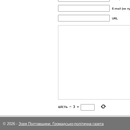
E-mail (не п
URL
шість
−
3
=
© 2026 -
Зоря Полтавщини. Громадсько-політична газета