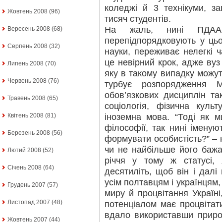
коледжі й 3 технікуми, з
Жовтень 2008
(96)
тисяч студентів.
На жаль, нині ПДАА,
Вересень 2008
(68)
перепідпорядковують у цьо
Серпень 2008
(32)
науки, переживає нелегкі 
це невірний крок, адже вуз
Липень 2008
(70)
яку в такому випадку можут
Червень 2008
(76)
турбує розпорядження 
обов’язкових дисциплін так
Травень 2008
(65)
соціологія, фізична культ
іноземна мова. “Тоді як 
Квітень 2008
(81)
філософії, так нині іменую
Березень 2008
(56)
формувати особистість?” – 
чи не найбільше його бажа
Лютий 2008
(52)
річчя у тому ж статусі,
Січень 2008
(64)
десятиліть, щоб він і дал
усім полтавцям і українцям,
Грудень 2007
(57)
миру й процвітання Україн
Листопад 2007
(48)
потенціалом має процвітат
вдало використавши природ
Жовтень 2007
(44)