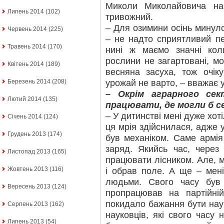
Миколи Миколайовича на
Липень 2014
(102)
тривожний.
– Для озимини осінь минуло
Червень 2014
(225)
– не надто сприятливий пе
Травень 2014
(170)
нині ж маємо значні кол
рослини не загартовані, м
Квітень 2014
(189)
весняна засуха, тож очік
урожай не варто, – вважає 
Березень 2014
(208)
– Окрім аграрного се
Лютий 2014
(135)
працювати, де могли б с
– У дитинстві мені дуже хот
Січень 2014
(124)
ця мрія здійснилася, адже у
Грудень 2013
(174)
був механіком. Саме армі
заряд. Якийсь час, через
Листопад 2013
(165)
працювати лісником. Але, м
Жовтень 2013
(116)
і обрав поле. А ще – мен
людьми. Свого часу був
Вересень 2013
(124)
пропрацював на партійні
покидало бажання бути нау
Серпень 2013
(162)
науковців, які свого часу 
Липень 2013
(54)