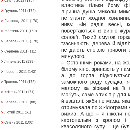
Січень 2012
(135)
властива тільки йому ф
лірична душа Миколи Мик
Грудень 2011
(172)
не згаяти жодної хвилини
Листопад 2011
(170)
ниву. Він радіє весні, к
повертаються із вирію жура
Жовтень 2011
(159)
солов’ї. Тихий смуток торк
Вересень 2011
(178)
“засинають” дерева й відлі
не дають спокою тривоги 
Серпень 2011
(111)
минулого.
Липень 2011
(139)
– Останніми роками, на жал
білому кіно, зринають у пам
Червень 2011
(143)
а до горла підкочується
заможного роду сусідка, 
Травень 2011
(173)
малому за зірвані на її 
Квітень 2011
(171)
Мабуть, саме з тих пір для 
й взагалі, якби не мама, 
Березень 2011
(88)
отримувала по 3 кілограми н
Лютий 2011
(61)
вижив. А ще – я ніколи н
картопельки з кропом і
Січень 2011
(106)
квасоляного супу – це бул