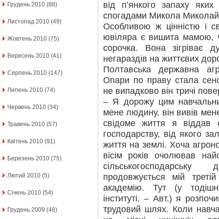
від п’янкого запаху яких
Грудень 2010
(88)
спогадами Микола Миколай
Листопад 2010
(49)
Особливою ж цінністю і с
ювіляра є вишита мамою, 
Жовтень 2010
(75)
сорочка. Вона зігріває 
Вересень 2010
(41)
негараздів на життєвих дор
Полтавська державна аг
Серпень 2010
(147)
Опари по праву стала сенс
не випадково він тричі повер
Липень 2010
(74)
– Я дорожу цим навчальни
Червень 2010
(34)
мене людину, він вивів мене
свідоме життя я віддав о
Травень 2010
(57)
господарству, від якого з
Квітень 2010
(91)
життя на землі. Хоча агро
вісім років очолював най
Березень 2010
(75)
сільськогосподарську
продовжується мій третій
Лютий 2010
(5)
академію. Тут (у тодішн
Січень 2010
(54)
інституті. – Авт.) я розпоч
трудовий шлях. Коли навча
Грудень 2009
(48)