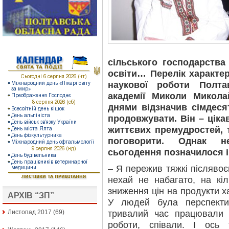
сільського господарства 
освіти… Перелік характер
наукової роботи Полта
академії Миколи Микол
днями відзначив сімдеся
продовжувати. Він – ціка
життєвих премудростей, 
поговорити. Однак не
сьогодення позначилося і
– Я пережив тяжкі післявоєн
нехай не набагато, на кіл
зниження цін на продукти х
АРХІВ “ЗП”
У людей була перспекти
тривалий час працювали 
Листопад 2017
(69)
роботи, співали. І ось 