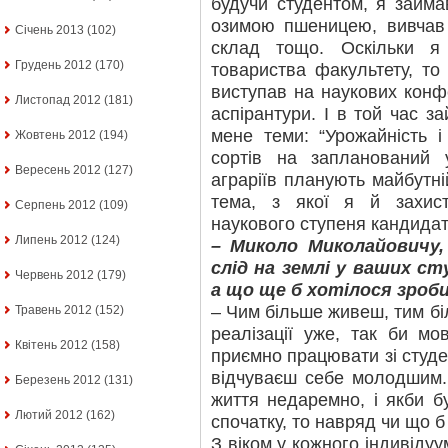
будучи студентом, я займ
озимою пшеницею, вивчав ї
Січень 2013
(102)
склад тощо. Оскільки я
Грудень 2012
(170)
товариства факультету, то
виступав на наукових конф
Листопад 2012
(181)
аспірантури. І в той час з
мене теми: “Урожайність і
Жовтень 2012
(194)
сортів на запланований 
Вересень 2012
(127)
аграріїв планують майбутні
тема, з якої я й захис
Серпень 2012
(109)
наукового ступеня кандидат
Липень 2012
(124)
– Миколо Миколайовичу
слід на землі у ваших с
Червень 2012
(179)
а що ще б хотілося зроб
– Чим більше живеш, тим бі
Травень 2012
(152)
реалізації уже, так би мов
Квітень 2012
(158)
приємно працювати зі студе
відчуваєш себе молодшим
Березень 2012
(131)
життя недаремно, і якби б
Лютий 2012
(162)
спочатку, то навряд чи що б
З віком у кожного індивіду