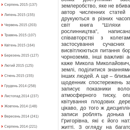
Серпень 2015
(137)
землеробство, яке не вбиває
автор численних статей 
Липень 2015
(155)
друкуються в різних часо
світ книга “Шляхи пі
Червень 2015
(203)
рослинництва”, напи
Травень 2015
(107)
співавторстві з колег
застосування сучасних
Квітень 2015
(164)
висвітлюються питання бор
Березень 2015
(127)
чорноземів, інші важливі а
каже Микола Миколайович,
Лютий 2015
(125)
землі, поділитися знання
інших людей. А ще – близь
Січень 2015
(155)
щоденник спостережень з
Грудень 2014
(258)
записує показники волог
атмосферного тиску, оп
Листопад 2014
(237)
квітування плодових де
Жовтень 2014
(148)
цікаво, до того ж дисциплі
записи роблять донька
Вересень 2014
(241)
Григорівна, які є його н
житті. З огляду на багат
Серпень 2014
(221)