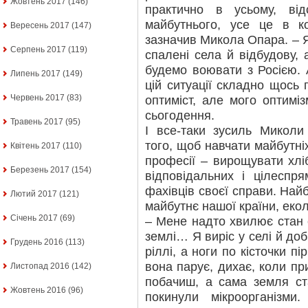
Жовтень 2017
(146)
практично в усьому, відс
майбутнього, усе це в к
Вересень 2017
(147)
зазначив Микола Опара. – Я
Серпень 2017
(119)
спалені села й відбудову,
будемо воювати з Росією.
Липень 2017
(149)
цій ситуації складно щось 
Червень 2017
(83)
оптиміст, але мого оптимі
сьогодення.
Травень 2017
(95)
І все-таки зусиль Микол
того, щоб навчати майбутніх
Квітень 2017
(110)
професії – вирощувати хліб
Березень 2017
(154)
відповідальних і цілеспр
фахівців своєї справи. Най
Лютий 2017
(121)
майбутнє нашої країни, екол
Січень 2017
(69)
– Мене надто хвилює стан 
землі… Я виріс у селі й до
Грудень 2016
(113)
ріллі, а ноги по кісточки п
вона парує, дихає, коли при
Листопад 2016
(142)
побачиш, а сама земля ст
Жовтень 2016
(96)
покинули мікроорганізм