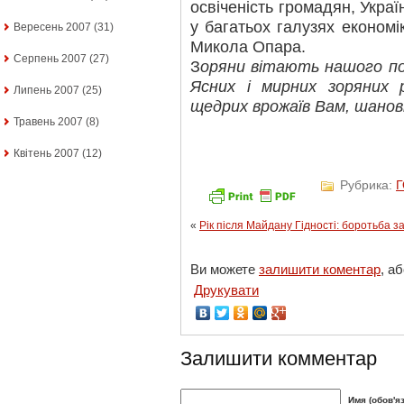
освіченість громадян, Укра
у багатьох галузях економі
Вересень 2007
(31)
Микола Опара.
Серпень 2007
(27)
З
оряни вітають нашого пос
Ясних і мирних зоряних р
Липень 2007
(25)
щедрих врожаїв Вам, шано
Травень 2007
(8)
Квітень 2007
(12)
Рубрика:
«
Рік після Майдану Гідності: боротьба з
Ви можете
залишити коментар
, а
Друкувати
Залишити комментар
Имя (обов'я