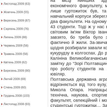
на місці нинішніх адм
Листопад 2009
(63)
економічного факультету, 
лише гуртожиток був, т
Жовтень 2009
(55)
навчальний корпуси зберег
Вересень 2009
(87)
два факультети. На одному
43 студенти. Тоді ж у нас
Серпень 2009
(76)
світовим ім’ям Віктор Ів
завзято, бо треба було 
Липень 2009
(88)
фактично й жили. За-звича
Червень 2009
(58)
щодня розбирали завали ко
кукурудзу в колгоспах. До р
Травень 2009
(58)
Калініна Великобагачансь
Квітень 2009
(62)
замітку до “Зорі Полтавщи
про роботу студентів на 
Березень 2009
(90)
ювіляр.
Полтавська державна агра
Лютий 2009
(69)
відрізняється від того вуз
Січень 2009
(60)
Микола Опара. Напрацьо
технічна, наукова, спорт
Грудень 2008
(103)
факультет, селекційний і м
Листопад 2008
(93)
студентські гуртожитки… За