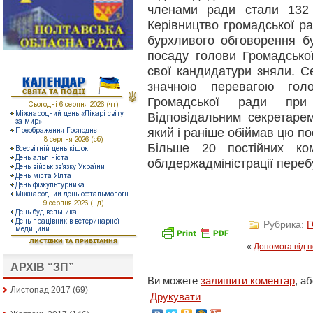
членами ради стали 132 
Керівництво громадської р
бурхливого обговорення б
посаду голови Громадсько
свої кандидатури зняли. С
значною перевагою гол
Громадської ради пр
Відповідальним секретаре
який і раніше обіймав цю по
Більше 20 постійних ко
облдержадміністрації переб
Рубрика:
«
Допомога від п
АРХІВ “ЗП”
Ви можете
залишити коментар
, а
Листопад 2017
(69)
Друкувати