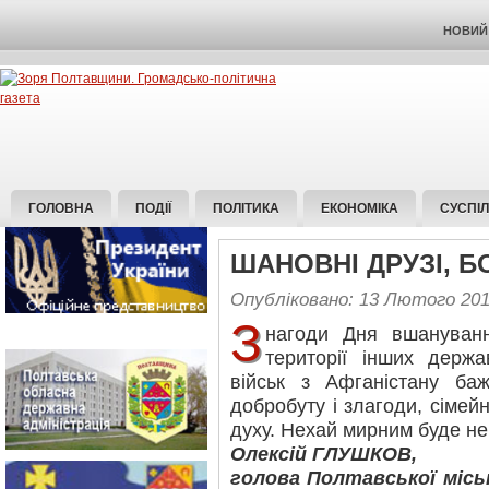
НОВИЙ 
ГОЛОВНА
ПОДІЇ
ПОЛІТИКА
ЕКОНОМІКА
СУСПІ
ШАНОВНІ ДРУЗІ, Б
Опубліковано: 13 Лютого 20
З
нагоди Дня вшануванн
території інших держа
військ з Афганістану ба
добробуту і злагоди, сімей
духу. Нехай мирним буде н
Олексій ГЛУШКОВ,
голова Полтавської міськ