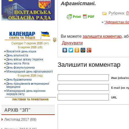
Афганістані.
Рубрика:
«
“Афганістан бо
Ви можете
залишити коментар
, а
Друкувати
Залишити комментар
Имя (обов'я
E-mail (не п
URL
АРХІВ “ЗП”
Листопад 2017
(69)