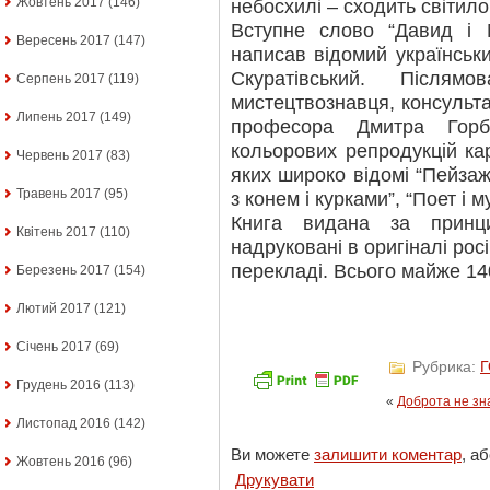
Жовтень 2017
(146)
небосхилі – сходить світило
Вступне слово “Давид і 
Вересень 2017
(147)
написав відомий українськ
Скуратівський. Післям
Серпень 2017
(119)
мистецтвознавця, консультант
Липень 2017
(149)
професора Дмитра Горб
кольорових репродукцій ка
Червень 2017
(83)
яких широко відомі “Пейзаж
Травень 2017
(95)
з конем і курками”, “Поет і му
Книга видана за принци
Квітень 2017
(110)
надруковані в оригіналі рос
перекладі. Всього майже 140
Березень 2017
(154)
Лютий 2017
(121)
Січень 2017
(69)
Рубрика:
Грудень 2016
(113)
«
Доброта не зн
Листопад 2016
(142)
Ви можете
залишити коментар
, а
Жовтень 2016
(96)
Друкувати