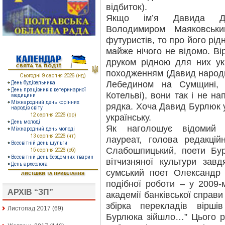
відбиток).
Якщо ім’я Давида Да
Володимиром Маяковськи
футуристів, то про його рі
майже нічого не відомо. В
друком рідною для них ук
походженням (Давид народи
Лебедином на Сумщині,
Котельві), вони так і не 
рядка. Хоча Давид Бурлюк 
українську.
Як наголошує відомий п
лауреат, голова редакцій
Слабошпицький, поети Бу
вітчизняної культури зав
сумський поет Олександр 
подібної роботи – у 2009-
АРХІВ “ЗП”
академії банківської справ
збірка перекладів вірш
Листопад 2017
(69)
Бурлюка зійшло…” Цього р