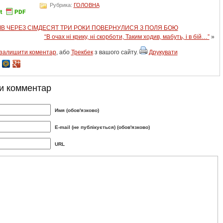
Рубрика:
ГОЛОВНА
НІВ ЧЕРЕЗ СІМДЕСЯТ ТРИ РОКИ ПОВЕРНУЛИСЯ З ПОЛЯ БОЮ
“В очах ні крику, ні скорботи, Таким ходив, мабуть, і в бій…”
»
залишити коментар
, або
Трекбек
з вашого сайту.
Друкувати
и комментар
Имя (обов'язково)
E-mail (не публікується) (обов'язково)
URL