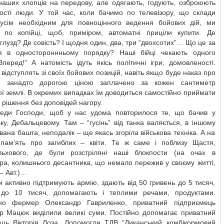
наших хлопців на передову, але одягають, годують, озброюють
ості люди. У той час, коли бачимо по телевізору, що склади
 усім необхідним для повноцінного ведення бойових дій, ми
 по копійці, щоб, приміром, автоматні приціли купити. Де
глузд? Де совість? І щодня один, два, три “двохсотих”… Що це за
я в одностороннньому порядку? Наші бійці чекають одного
Вперед!” А натомість ідуть якісь політичні ігри, домовленості.
 відступлять зі своїх бойових позицій, навіть якщо буде наказ про
е занадто дорогою ціною заплачено за кожен сантиметр
ої землі. В окремих випадках їм доводиться самостійно приймати
 рішення без доповідей нагору.
еди Господи, щоб у нас удома повторилося те, що бачив у
ку, Дебальцевому. Там – “гусінь” від танка валяється, в іншому
ірвана башта, неподалік – ще якась згоріла військова техніка. А на
пам’ять про загиблих – квіти. Те ж саме і поблизу Щастя,
льхового, де були розстріляні наші блокпости (на очах в
ра, колишнього десантника, що немало пережив у своєму житті,
 – Авт.)…
 активно підтримують армію, здають від 50 гривень до 5 тисяч,
до 10 тисяч, допомагають і теплими речами, продуктами.
но фермер Олександр Гавриленко, приватний підприємець
р Мацюк виділили великі суми. Постійно допомагає приватний
ець Вікторія Лоза. Допомогли ТДВ “Диканський комбікормовий