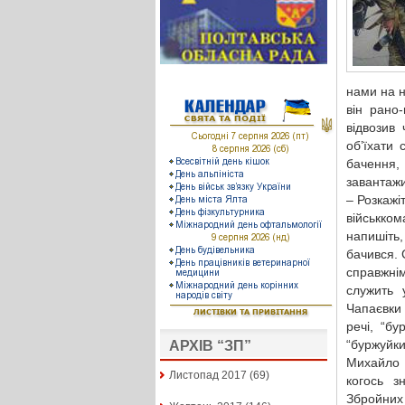
нами на 
він рано
відвозив
об’їхати 
бачення,
завантажи
– Розкажі
військко
напишіть,
бачився. 
справжні
служить 
Чапаєвки
речі, “б
“буржуйки
АРХІВ “ЗП”
Михайло 
Листопад 2017
(69)
когось з
Збройних