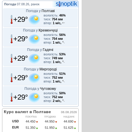
Погода
07.08.26, ранок
Погода у
Полтаві
вологість:
46%
+29°
тиск:
754 мм
вітер:
1 м/с,
Погода у
Кременчуці
вологість:
56%
+29°
тиск:
754 мм
вітер:
1 м/с,
Погода у
Гадячі
вологість:
53%
+29°
тиск:
749 мм
вітер:
1 м/с,
Погода у
Миргороді
вологість:
51%
+29°
тиск:
752 мм
вітер:
1 м/с,
Погода у
Чутовому
вологість:
50%
+29°
тиск:
752 мм
вітер:
2 м/с,