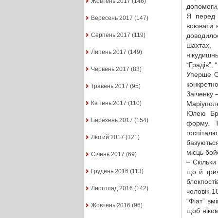
Жовтень 2017
(146)
допомоги,
Я перед 
Вересень 2017
(147)
воювати в
доводило
Серпень 2017
(119)
шахтах,
Липень 2017
(149)
нікудишнь
“Градів”, 
Червень 2017
(83)
Уперше О
конкретн
Травень 2017
(95)
Заіченку 
Маріуполе
Квітень 2017
(110)
Юлею Бри
Березень 2017
(154)
форму. 
госпітал
Лютий 2017
(121)
базуються
місць бой
Січень 2017
(69)
– Скільки
що й три
Грудень 2016
(113)
блокпості
Листопад 2016
(142)
чоловік 
“Фіат” вм
Жовтень 2016
(96)
щоб ніком