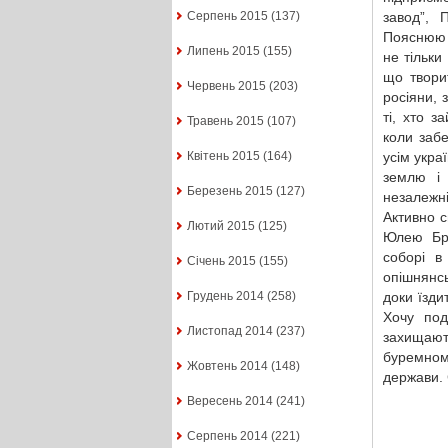
завод”, 
Серпень 2015
(137)
Пояснюю 
Липень 2015
(155)
не тільки
що творит
Червень 2015
(203)
росіяни,
ті, хто 
Травень 2015
(107)
коли заб
усім укра
Квітень 2015
(164)
землю і 
Березень 2015
(127)
незалежн
Активно 
Лютий 2015
(125)
Юлею Бри
соборі в
Січень 2015
(155)
опішнянсь
доки їзди
Грудень 2014
(258)
Хочу под
Листопад 2014
(237)
захищаю
буремно
Жовтень 2014
(148)
держави. 
Вересень 2014
(241)
Серпень 2014
(221)