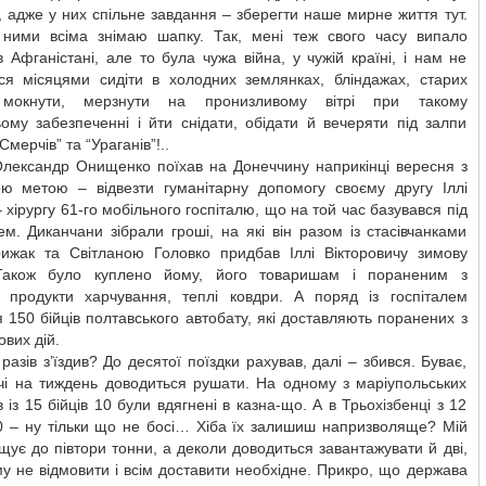
 адже у них спільне завдання – зберегти наше мирне життя тут.
ними всіма знімаю шапку. Так, мені теж свого часу випало
 Афганістані, але то була чужа війна, у чужій країні, і нам не
ся місяцями сидіти в холодних землянках, бліндажах, старих
 мокнути, мерзнути на пронизливому вітрі при такому
ому забезпеченні і йти снідати, обідати й вечеряти під залпи
“Смерчів” та “Ураганів”!..
лександр Онищенко поїхав на Донеччину наприкінці вересня з
ою метою – відвезти гуманітарну допомогу своєму другу Іллі
– хірургу 61-го мобільного госпіталю, що на той час базувався під
м. Диканчани зібрали гроші, на які він разом із стасівчанками
жак та Світланою Головко придбав Іллі Вікторовичу зимову
Також було куплено йому, його товаришам і пораненим з
ю продукти харчування, теплі ковдри. А поряд із госпіталем
 150 бійців полтавського автобату, які доставляють поранених з
ових дій.
 разів з’їздив? До десятої поїздки рахував, далі – збився. Буває,
чі на тиждень доводиться рушати. На одному з маріупольських
в із 15 бійців 10 були вдягнені в казна-що. А в Трьохізбенці з 12
10 – ну тільки що не босі… Хіба їх залишиш напризволяще? Мій
іщує до півтори тонни, а деколи доводиться завантажувати й дві,
у не відмовити і всім доставити необхідне. Прикро, що держава