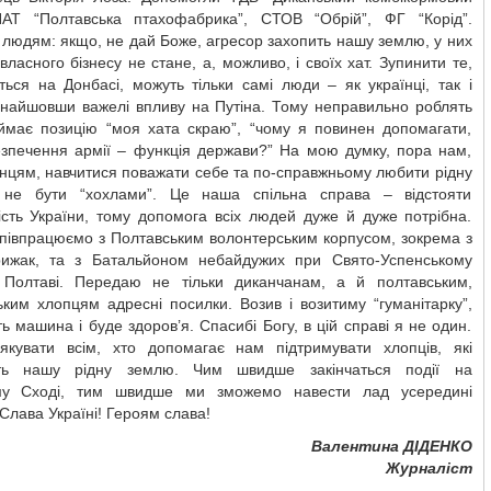
ПАТ “Полтавська птахофабрика”, СТОВ “Обрій”, ФГ “Корід”.
людям: якщо, не дай Боже, агресор захопить нашу землю, у них
 власного бізнесу не стане, а, можливо, і своїх хат. Зупинити те,
ься на Донбасі, можуть тільки самі люди – як українці, так і
 знайшовши важелі впливу на Путіна. Тому неправильно роблять
займає позицію “моя хата скраю”, “чому я повинен допомагати,
езпечення армії – функція держави?” На мою думку, пора нам,
їнцям, навчитися поважати себе та по-справжньому любити рідну
не бути “хохлами”. Це наша спільна справа – відстояти
ість України, тому допомога всіх людей дуже й дуже потрібна.
співпрацюємо з Полтавським волонтерським корпусом, зокрема з
жак, та з Батальйоном небайдужих при Свято-Успенському
 Полтаві. Передаю не тільки диканчанам, а й полтавським,
ким хлопцям адресні посилки. Возив і возитиму “гуманітарку”,
ть машина і буде здоров’я. Спасибі Богу, в цій справі я не один.
якувати всім, хто допомагає нам підтримувати хлопців, які
ть нашу рідну землю. Чим швидше закінчаться події на
му Сході, тим швидше ми зможемо навести лад усередині
Слава Україні! Героям слава!
Валентина ДІДЕНКО
Журналіст