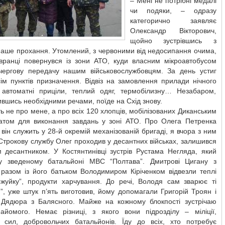
– Мені не потрібні медалі
чи подяки, – одразу
категорично заявляє
Олександр Вікторович,
щойно зустрівшись з
наше прохання. Утомлений, з червоними від недосипання очима,
-вранці повернувся із зони АТО, куди власним мікроавтобусом
 чергову передачу нашим військовослужбовцям. За день устиг
сім пунктів призначення. Відвіз на замовлення прилади нічного
 автоматні приціли, теплий одяг, термобілизну… Незабаром,
вшись необхідними речами, поїде на Схід знову.
ть не про мене, а про всіх 120 хлопців, мобілізованих Диканським
матом для виконання завдань у зоні АТО. Про Олега Петренка
 він служить у 28-й окремій механізованій бригаді, я вчора з ним
Строкову службу Олег проходив у десантних військах, залишився
м десантником. У Костянтинівці зустрів Рустама Негляда, який
у зведеному батальйоні МВС “Полтава”. Дмитрові Цигану з
 разом із його батьком Володимиром Кіріченком відвезли теплі
уржуйку”, продукти харчування. До речі, Володя сам зварює ті
”, уже штук п’ять виготовив, йому допомагали Григорій Троян і
Дядюра з Балясного. Майже на кожному блокпості зустрічаю
найомого. Немає різниці, з якого вони підрозділу – міліції,
 сил, добровольчих батальйонів. Їду до всіх, хто потребує