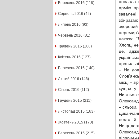
послала 
Вересень 2016
(118)
армію пр
завалені
Серпень 2016
(42)
збираємо
Липень 2016
(93)
здоровий 
перемир’
Червень 2016
(81)
наказу: “
Хлопці не
Травень 2016
(108)
це, адж
українськ
Квітень 2016
(127)
правильні
Березень 2016
(140)
– Не дов
Слов’янсь
Лютий 2016
(146)
місці – з
кущах у 
Січень 2016
(112)
Нижньові
Олександ
Грудень 2015
(211)
– сльози.
Листопад 2015
(163)
Диканчани
дехто й 
Жовтень 2015
(178)
Нещодав
Олександ
Вересень 2015
(215)
підприєм