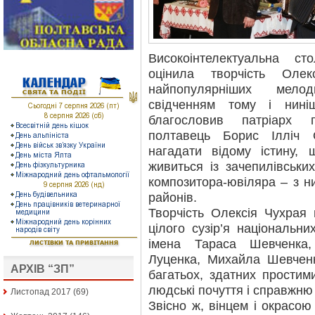
Високоінтелектуальна с
оцінила творчість Оле
найпопулярніших мелод
свідченням тому і нині
благословив патріарх 
полтавець Борис Ілліч 
нагадати відому істину,
живиться із зачепилівськи
композитора-ювіляра – з н
районів.
Творчість Олексія Чухрая
цілого сузір’я національн
імена Тараса Шевченка
Луценка, Михайла Шевченк
АРХІВ “ЗП”
багатьох, здатних простим
людські почуття і справжню 
Листопад 2017
(69)
Звісно ж, вінцем і окрасо