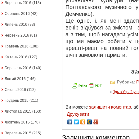
управління культури (на
Вересень 2016
(118)
Полтавського музичного 
Демченко).
Серпень 2016
(42)
Ще одне, і, як мені здаєт
Липень 2016
(93)
вечір відбувся за змістом 
а з тим, щоб нагадати усім 
Червень 2016
(81)
що ми маємо робити у це
Травень 2016
(108)
врешті-решт на повний гол
вічні замовкли гармати.
Квітень 2016
(127)
Березень 2016
(140)
За
Лютий 2016
(146)
Рубрика:
Січень 2016
(112)
«
“Їдь в Україну 
Грудень 2015
(211)
Ви можете
залишити коментар
, а
Листопад 2015
(163)
Друкувати
Жовтень 2015
(178)
Вересень 2015
(215)
Залишити комментар