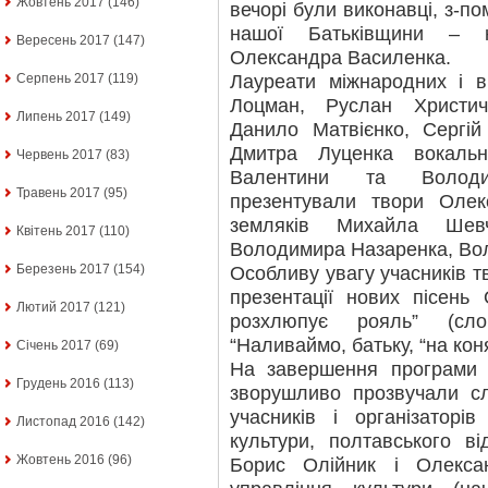
Жовтень 2017
(146)
вечорі були виконавці, з-по
нашої Батьківщини – н
Вересень 2017
(147)
Олександра Василенка.
Лауреати міжнародних і в
Серпень 2017
(119)
Лоцман, Руслан Христич
Липень 2017
(149)
Данило Матвієнко, Сергій
Дмитра Луценка вокаль
Червень 2017
(83)
Валентини та Володи
Травень 2017
(95)
презентували твори Оле
земляків Михайла Шевч
Квітень 2017
(110)
Володимира Назаренка, Во
Березень 2017
(154)
Особливу увагу учасників т
презентації нових пісень
Лютий 2017
(121)
розхлюпує рояль” (сл
“Наливаймо, батьку, “на ко
Січень 2017
(69)
На завершення програми 
Грудень 2016
(113)
зворушливо прозвучали с
учасників і організаторі
Листопад 2016
(142)
культури, полтавського в
Жовтень 2016
(96)
Борис Олійник і Олекса