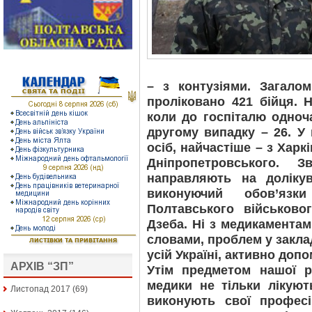
– з контузіями. Загало
проліковано 421 бійця. 
коли до госпіталю одноч
другому випадку – 26. У 
осіб, найчастіше – з Харк
Дніпропетровського. З
направляють на доліку
виконуючий обов’язки
Полтавського військово
Дзеба. Ні з медикаментам
словами, проблем у закладі
усій Україні, активно доп
АРХІВ “ЗП”
Утім предметом нашої 
медики не тільки лікують
Листопад 2017
(69)
виконують свої професі