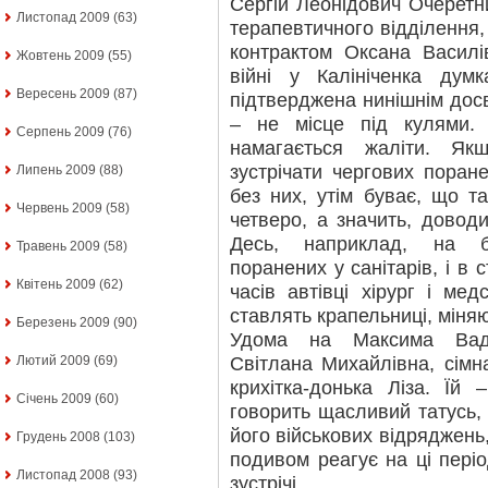
Сергій Леонідович Очеретн
Листопад 2009
(63)
терапевтичного відділення
контрактом Оксана Василі
Жовтень 2009
(55)
війні у Калініченка дум
Вересень 2009
(87)
підтверджена нинішнім досв
– не місце під кулями. 
Серпень 2009
(76)
намагається жаліти. Як
зустрічати чергових поран
Липень 2009
(88)
без них, утім буває, що т
Червень 2009
(58)
четверо, а значить, довод
Десь, наприклад, на б
Травень 2009
(58)
поранених у санітарів, і в с
Квітень 2009
(62)
часів автівці хірург і ме
ставлять крапельниці, мін
Березень 2009
(90)
Удома на Максима Вади
Світлана Михайлівна, сімн
Лютий 2009
(69)
крихітка-донька Ліза. Їй 
Січень 2009
(60)
говорить щасливий татусь, 
його військових відряджень,
Грудень 2008
(103)
подивом реагує на ці періо
Листопад 2008
(93)
зустрічі…