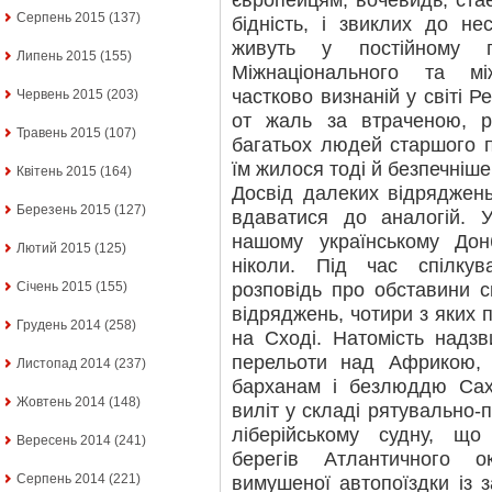
європейцям, вочевидь, ста
Серпень 2015
(137)
бідність, і звиклих до нес
живуть у постійному п
Липень 2015
(155)
Міжнаціонального та мі
частково визнаній у світі Р
Червень 2015
(203)
от жаль за втраченою, 
Травень 2015
(107)
багатьох людей старшого п
їм жилося тоді й безпечніше
Квітень 2015
(164)
Досвід далеких відряджен
Березень 2015
(127)
вдаватися до аналогій. У
нашому українському Дон
Лютий 2015
(125)
ніколи. Під час спілку
розповідь про обставини с
Січень 2015
(155)
відряджень, чотири з яких 
Грудень 2014
(258)
на Сході. Натомість надзв
перельоти над Африкою, 
Листопад 2014
(237)
барханам і безлюддю Сах
Жовтень 2014
(148)
виліт у складі рятувально-
ліберійському судну, що
Вересень 2014
(241)
берегів Атлантичного о
Серпень 2014
(221)
вимушеної автопоїздки із 