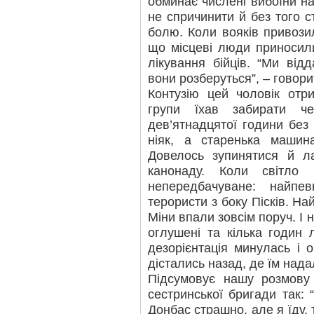
обминає числені вибоїни н
не спричинити й без того с
болю. Коли вояків привози
що місцеві люди приносили
лікування бійців. “Ми від
вони розберуться”, – говори
Контузію цей чоловік отр
групи їхав забирати че
дев’ятнадцятої години без
ніяк, а старенька машина
Довелось зупинятися й л
канонаду. Коли світло 
непередбачуване: найпе
терористи з боку Пісків. На
Міни впали зовсім поруч. І 
оглушені та кілька годин 
дезорієнтація минулась і
дістались назад, де їм нада
Підсумовує нашу розмову 
сестринської бригади так: 
Донбас страшно, але я їду,