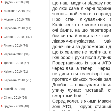
що наші медики відразу пос
Грудень 2010
(88)
до якої саме лікарні поран
Листопад 2010
(49)
знати – щоб став він справд
Про стан лікувальних 
Жовтень 2010
(75)
Калініченко не може говор
Вересень 2010
(41)
очі бачив, на що перетвори
без світла й води та як та
Серпень 2010
(147)
лікарям-ентузіастам. З
Липень 2010
(74)
донеччани за допомогою і д
що їх хвилює не політика, 
Червень 2010
(34)
їхні робочі руки після зупи
Повертаючись із зони АТО
Травень 2010
(57)
через два, а тепер – чере
Квітень 2010
(91)
не дивиться телевізор і вд
протягом кількох тижнів за
Березень 2010
(75)
Донбасі – показували тільк
Лютий 2010
(5)
упину лунає: “Вставай, 
смертный бой…”
Січень 2010
(54)
Серед колег, з якими Макс
зоні АТО, – хірург, старш
Грудень 2009
(48)