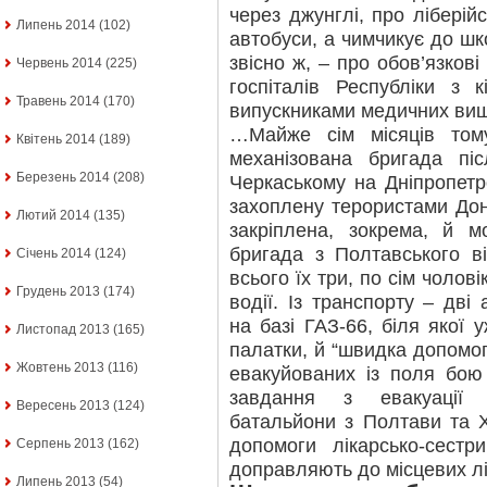
через джунглі, про ліберійс
Липень 2014
(102)
автобуси, а чимчикує до шко
звісно ж, – про обов’язкові
Червень 2014
(225)
госпіталів Республіки з 
Травень 2014
(170)
випускниками медичних виш
…Майже сім місяців тому
Квітень 2014
(189)
механізована бригада пі
Березень 2014
(208)
Черкаському на Дніпропет
захоплену терористами Дон
Лютий 2014
(135)
закріплена, зокрема, й мо
бригада з Полтавського ві
Січень 2014
(124)
всього їх три, по сім чолові
Грудень 2013
(174)
водії. Із транспорту – дві 
на базі ГАЗ-66, біля якої 
Листопад 2013
(165)
палатки, й “швидка допомо
Жовтень 2013
(116)
евакуйованих із поля бою
завдання з евакуації в
Вересень 2013
(124)
батальйони з Полтави та 
допомоги лікарсько-сест
Серпень 2013
(162)
доправляють до місцевих лі
Липень 2013
(54)