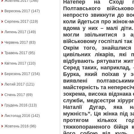
Жовтень 2017
(146)
Натепер на Сході п
Полтавського військов
Вересень 2017
(147)
непросто звикнути до во
коли йдеться про жінок-м
Серпень 2017
(119)
вдома у них – малі діти
Липень 2017
(149)
могли звільнитися з а
військовому госпіталі так 
Червень 2017
(83)
Окрім того, знайшлися
Травень 2017
(95)
цивільних лікарів, які
відбувають рятувати жит
Квітень 2017
(110)
Серед таких, наприклад, 
Бурка, який поїхав у 
Березень 2017
(154)
виявлені полтавськи
Лютий 2017
(121)
майстерність та непересіч
зокрема, висока відзнака
Січень 2017
(69)
служби, медсестри хірург
Грудень 2016
(113)
Наталії Дугар, яка н
мужність”. Ця жінка під 
Листопад 2016
(142)
протягом кількох го
тяжкопораненого бійця 
Жовтень 2016
(96)
його собою від куль. 