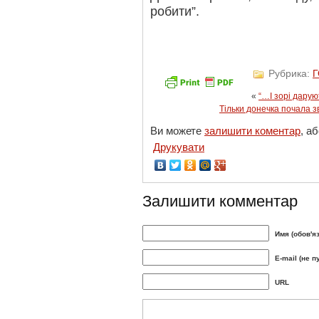
робити”.
Рубрика:
«
“…І зорі дарую
Тільки донечка почала з
Ви можете
залишити коментар
, а
Друкувати
Залишити комментар
Имя (обов'я
E-mail (не п
URL