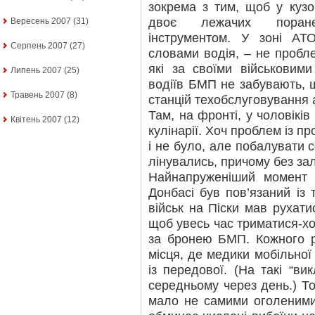
зокрема з тим, щоб у куз
двоє лежачих поране
Вересень 2007
(31)
інструментом. У зоні АТО
Серпень 2007
(27)
словами водія, – не пробле
які за своїми військовими
Липень 2007
(25)
водіїв БМП не забувають, 
Травень 2007
(8)
станцій техобслуговування 
Там, на фронті, у чоловікі
Квітень 2007
(12)
кулінарії. Хоч проблем із пр
і не було, але побалувати 
лінувались, причому без за
Найнапруженіший момент 
Донбасі був пов’язаний із 
військ на Піски мав рухати
щоб увесь час триматися-хо
за бронею БМП. Кожного р
місця, де медики мобільно
із передової. (На такі “в
середньому через день.) То
мало не самими оголеними