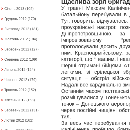
Щаслива зоря брига
У травні Максим Калініче
Січень 2013
(102)
батальйону перебували в Д
Грудень 2012
(170)
Тут, говорить, відчувалос
проукраїнські настрої: по
Листопад 2012
(181)
Дніпропетровщиною, з
імпровізованому “ре
Жовтень 2012
(194)
проголосували досить дру
Вересень 2012
(127)
ним, Красноармійському, ра
категорії, що “і вашим, і наш
Серпень 2012
(109)
Перші отримані бійцями А
Липень 2012
(124)
легкими, зі срілецької з
ситуація – обстріл військо
Червень 2012
(179)
Надалі все кардинально змі
Травень 2012
(152)
Останнім часом полтавські
розміщувалися у Тоненьком
Квітень 2012
(158)
точок – Донецького аеропорт
через постійні нищівні обс
Березень 2012
(131)
тил.
Лютий 2012
(162)
За весь час перебування 
Калініченка пройшло бли