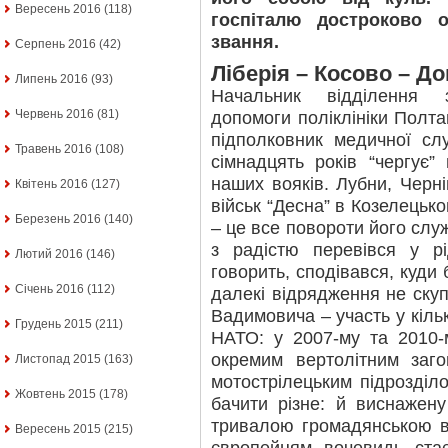
Вересень 2016
(118)
госпіталю достроково о
звання.
Серпень 2016
(42)
Ліберія – Косово – Д
Липень 2016
(93)
Начальник відділення з
Червень 2016
(81)
допомоги поліклініки Полта
підполковник медичної сл
Травень 2016
(108)
сімнадцять років “чергує”
наших вояків. Лубни, Черні
Квітень 2016
(127)
військ “Десна” в Козелецько
Березень 2016
(140)
– це все повороти його служ
з радістю перевівся у р
Лютий 2016
(146)
говорить, сподівався, куди
Січень 2016
(112)
далекі відрядження не ску
Вадимовича – участь у кіль
Грудень 2015
(211)
НАТО: у 2007-му та 2010-
окремим вертолітним заго
Листопад 2015
(163)
мотострілецьким підрозділ
Жовтень 2015
(178)
бачити різне: й виснажен
тривалою громадянською в
Вересень 2015
(215)