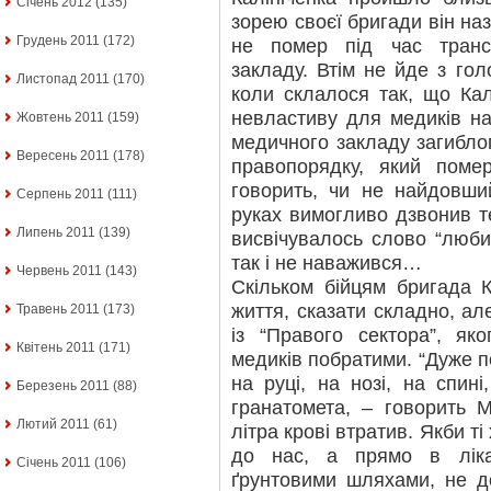
Січень 2012
(135)
зорею своєї бригади він на
Грудень 2011
(172)
не помер під час транс
закладу. Втім не йде з го
Листопад 2011
(170)
коли склалося так, що Кал
невластиву для медиків на
Жовтень 2011
(159)
медичного закладу загибло
Вересень 2011
(178)
правопорядку, який помер
говорить, чи не найдовши
Серпень 2011
(111)
руках вимогливо дзвонив т
Липень 2011
(139)
висвічувалось слово “люби
так і не наважився…
Червень 2011
(143)
Скільком бійцям бригада К
життя, сказати складно, а
Травень 2011
(173)
із “Правого сектора”, як
Квітень 2011
(171)
медиків побратими. “Дуже п
на руці, на нозі, на спині
Березень 2011
(88)
гранатомета, – говорить 
Лютий 2011
(61)
літра крові втратив. Якби т
до нас, а прямо в ліка
Січень 2011
(106)
ґрунтовими шляхами, не д