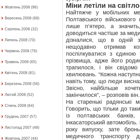
Міни летіли на світло
Жовтень 2008
(96)
Найтяжче у мобільних ме
Вересень 2008
(68)
Полтавського військового 
лише п’ятеро, а значит
Серпень 2008
(32)
доводиться частіше за меди
дізналися, що в одній 
Липень 2008
(70)
нещодавно отримав кон
Червень 2008
(76)
поспілкуватися з єдиною
прізвища, адже його роди
Травень 2008
(65)
трапилося, і він свідомо
Квітень 2008
(81)
хвилювань. “Кожна наступн
навіть тому, що люди висна
Березень 2008
(56)
Звісно, найбільше хоч
закінчилося”, – розповів він.
Лютий 2008
(52)
На старенькі радянські 
Січень 2008
(64)
Говорить, що тільки до таких
із полтавських банків
Грудень 2007
(57)
інкасаторський автомобіль. 
Листопад 2007
(48)
року випуску, зате брон
медичного транспорту д
Жовтень 2007
(44)