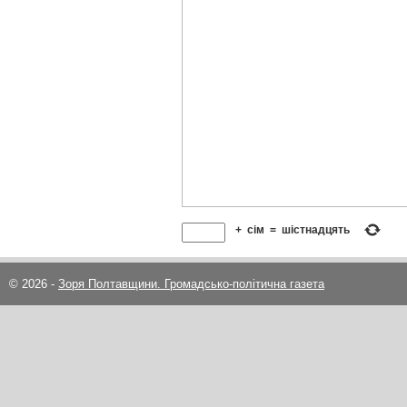
+
сім
=
шістнадцять
© 2026 -
Зоря Полтавщини. Громадсько-політична газета