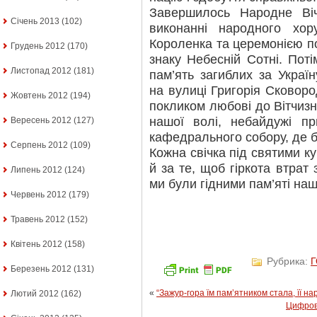
Завершилось Народне Ві
Січень 2013
(102)
виконанні народного хо
Короленка та церемонією по
Грудень 2012
(170)
знаку Небесній Сотні. Пот
Листопад 2012
(181)
пам’ять загиблих за Україн
на вулиці Григорія Сковоро
Жовтень 2012
(194)
покликом любові до Вітчизн
нашої волі, небайдужі п
Вересень 2012
(127)
кафедрального собору, де 
Серпень 2012
(109)
Кожна свічка під святими к
й за те, щоб гіркота втрат
Липень 2012
(124)
ми були гідними пам’яті наш
Червень 2012
(179)
Травень 2012
(152)
Квітень 2012
(158)
Рубрика:
Березень 2012
(131)
«
“Зажур-гора їм пам’ятником стала, її 
Лютий 2012
(162)
Цифров