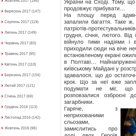
Жовтень 2017
(146)
України на Сході. Тому, щ
продовжує прибувати…
Вересень 2017
(147)
На площу перед адмінб
запалили багаття. Таке ж, 
Серпень 2017
(119)
патріотів-протестувальн
Липень 2017
(149)
грудня, січня, лютого. Від
війнуло тими надіями і 
Червень 2017
(83)
приходили сюди на віче неб
Травень 2017
(95)
встановленому екрані ожил
в Полтаві… Найнапружені
Квітень 2017
(110)
київському Майдані у розст
здавалося, що до остаточ
Березень 2017
(154)
крок. Що за неї вже запл
Лютий 2017
(121)
подумати не міг, що 
розповзалися озброєні до
Січень 2017
(69)
загарбники.
Грудень 2016
(113)
Гаряче, з
неприхованими
Листопад 2016
(142)
сльозами,
замислитись про
Жовтень 2016
(96)
долі двох Героїв