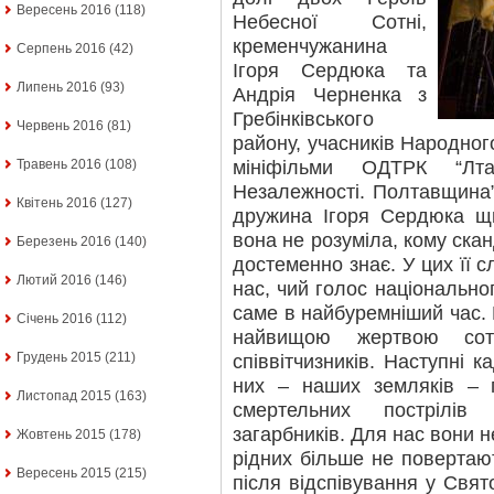
Вересень 2016
(118)
Небесної Сотні,
кременчужанина
Серпень 2016
(42)
Ігоря Сердюка та
Липень 2016
(93)
Андрія Черненка з
Гребінківського
Червень 2016
(81)
району, учасників Народног
мініфільми ОДТРК “Лт
Травень 2016
(108)
Незалежності. Полтавщина”
Квітень 2016
(127)
дружина Ігоря Сердюка щи
вона не розуміла, кому ска
Березень 2016
(140)
достеменно знає. У цих її с
Лютий 2016
(146)
нас, чий голос національн
саме в найбуремніший час.
Січень 2016
(112)
найвищою жертвою сотн
Грудень 2015
(211)
співвітчизників. Наступні 
них – наших земляків – г
Листопад 2015
(163)
смертельних пострілів
загарбників. Для нас вони 
Жовтень 2015
(178)
рідних більше не повертаю
Вересень 2015
(215)
після відспівування у Свя