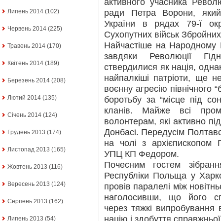
активного учасника Револю
ради Петра Ворони, який
Липень 2014
(102)
України в рядах 79-ї ок
Червень 2014
(225)
Сухопутних військ Збройних
Найчастіше на Народному В
Травень 2014
(170)
завдяки Революції Гідн
Квітень 2014
(189)
ствердилися як нація, однак
найпалкіші патріоти, ще н
Березень 2014
(208)
воєнну агресію північного “
Лютий 2014
(135)
боротьбу за “місце під сон
кланів. Майже всі пром
Січень 2014
(124)
волонтерам, які активно пі
Донбасі. Передусім Полтав
Грудень 2013
(174)
на чолі з архієпископом 
Листопад 2013
(165)
УПЦ КП Федором.
Почесним гостем зібран
Жовтень 2013
(116)
Республіки Польща у Харко
Вересень 2013
(124)
провів паралелі між новітнь
наголосивши, що його сп
Серпень 2013
(162)
через тяжкі випробування 
націю і здобуття справжньої
Липень 2013
(54)