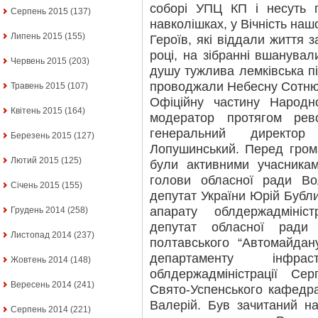
соборі УПЦ КП і несуть п
Серпень 2015
(137)
навколішках, у Вічність нашо
Липень 2015
(155)
Героїв, які віддали життя 
році, на зібранні вшанува
Червень 2015
(203)
душу тужлива лемківська пі
проводжали Небесну Сотню 
Травень 2015
(107)
Офіційну частину Народн
Квітень 2015
(164)
модератор протягом рев
генеральний директо
Березень 2015
(127)
Лопушинський. Перед гром
Лютий 2015
(125)
були активними учасника
голови обласної ради Во
Січень 2015
(155)
депутат України Юрій Бубли
апарату облдержадмініс
Грудень 2014
(258)
депутат обласної ради
Листопад 2014
(237)
полтавського “Автомайдан
департаменту інфра
Жовтень 2014
(148)
облдержадміністрації Се
Вересень 2014
(241)
Свято-Успенського кафедр
Валерій. Був зачитаний н
Серпень 2014
(221)