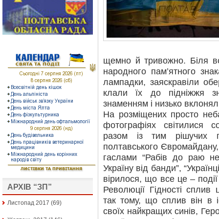
щемно й тривожно. Біля в
народного пам’ятного зна
лампадки, заяскравіли обе
клали їх до підніжжя з
знаменням і низько вклонял
На розміщених просто неб
фотографіях світилися со
разом із тим рішучих п
полтавського Євромайдану, 
гаслами “Рабів до раю не
Україну від банди”, “Україн
вірилося, що все це – події
АРХІВ “ЗП”
Революції Гідності сплив ц
так тому, що сплив він в 
Листопад 2017
(69)
своїх найкращих синів, Геро