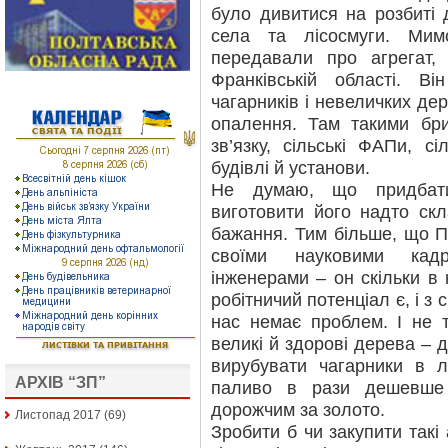
було дивитися на розбиті 
села та лісосмуги. Мим
передавали про агрегат,
Франківській області. В
чагарників і невеличких де
опалення. Там такими бр
зв’язку, сільські ФАПи, сі
будівлі й установи.
Не думаю, що придбати
виготовити його надто скл
бажання. Тим більше, що 
своїми науковими кадр
інженерами – он скільки в 
робітничий потенціал є, і з
нас немає проблем. І не 
великі й здорові дерева – до
вирубувати чагарники в л
АРХІВ “ЗП”
паливо в рази дешевше 
дорожчим за золото.
Листопад 2017
(69)
Зробити б чи закупити такі