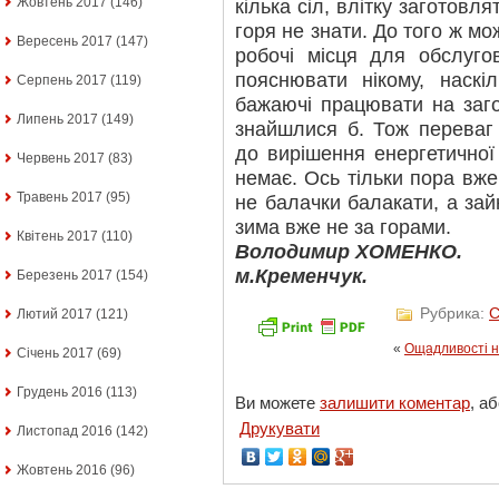
Жовтень 2017
(146)
кілька сіл, влітку заготовл
горя не знати. До того ж м
Вересень 2017
(147)
робочі місця для обслуго
пояснювати нікому, наскі
Серпень 2017
(119)
бажаючі працювати на заго
Липень 2017
(149)
знайшлися б. Тож переваг 
до вирішення енергетичної
Червень 2017
(83)
немає. Ось тільки пора в
Травень 2017
(95)
не балачки балакати, а за
зима вже не за горами.
Квітень 2017
(110)
Володимир ХОМЕНКО.
м.Кременчук.
Березень 2017
(154)
Рубрика:
С
Лютий 2017
(121)
«
Ощадливості н
Січень 2017
(69)
Грудень 2016
(113)
Ви можете
залишити коментар
, а
Друкувати
Листопад 2016
(142)
Жовтень 2016
(96)