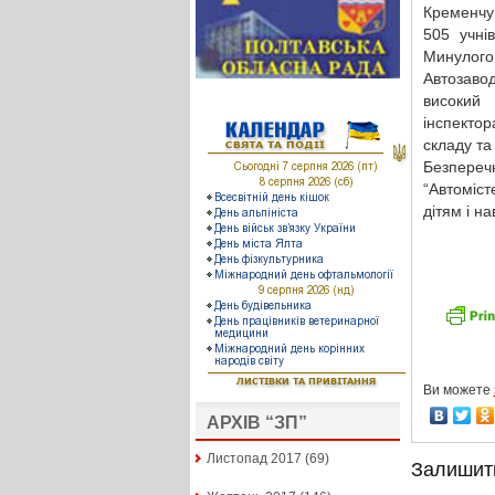
Кременчу
505 учні
Минулог
Автозаво
високий
інспектор
складу та
Безперечн
“Автоміс
дітям і н
Ви можете
АРХІВ “ЗП”
Листопад 2017
(69)
Залишит