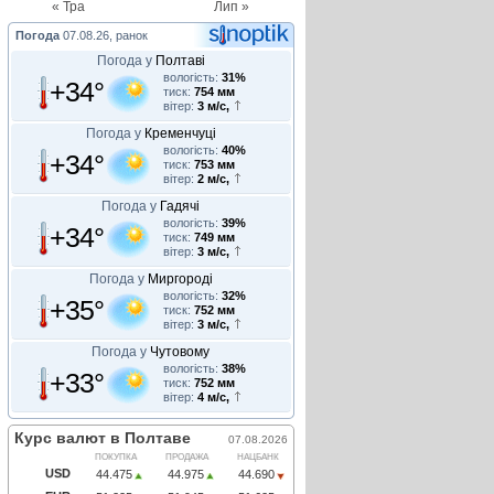
« Тра
Лип »
Погода
07.08.26, ранок
Погода у
Полтаві
вологість:
31%
+34°
тиск:
754 мм
вітер:
3 м/с,
Погода у
Кременчуці
вологість:
40%
+34°
тиск:
753 мм
вітер:
2 м/с,
Погода у
Гадячі
вологість:
39%
+34°
тиск:
749 мм
вітер:
3 м/с,
Погода у
Миргороді
вологість:
32%
+35°
тиск:
752 мм
вітер:
3 м/с,
Погода у
Чутовому
вологість:
38%
+33°
тиск:
752 мм
вітер:
4 м/с,