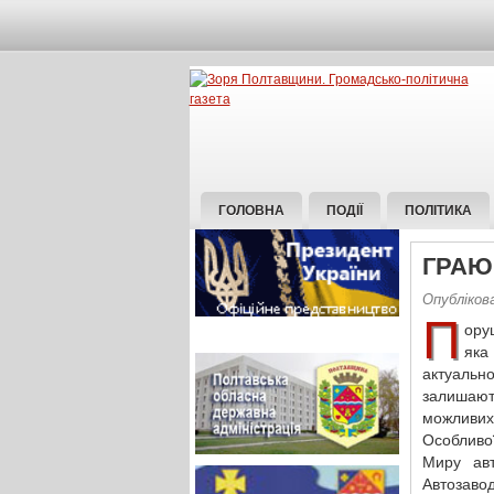
ГОЛОВНА
ПОДІЇ
ПОЛІТИКА
ГРАЮ
Опубліков
П
ору
яка
актуальн
залишают
можливих
Особливо
Миру авт
Автозавод