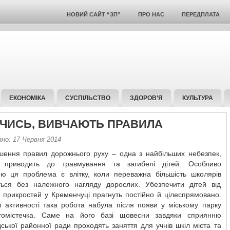
НОВИЙ САЙТ “ЗП”
ПРО НАС
ПЕРЕДПЛАТА
ЕКОНОМІКА
СУСПІЛЬСТВО
ЗДОРОВ’Я
КУЛЬТУРА
ЧИСЬ, ВИВЧАЮТЬ ПРАВИЛА
ано: 17 Червня 2014
шення правил дорожнього руху – одна з найбільших небезпек,
 приводить до травмування та загибелі дітей. Особливо
ою ця проблема є влітку, коли переважна більшість школярів
ься без належного нагляду дорослих. Убезпечити дітей від
 прикростей у Кременчуці прагнуть постійно й цілеспрямовано.
ї активності така робота набула після появи у міському парку
омістечка. Саме на його базі щовесни завдяки сприянню
ської районної ради проходять заняття для учнів шкіл міста та