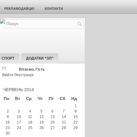
РЕКЛАМОДАВЦЮ
КОНТАКТИ
СПОРТ
ДОДАТКИ “ЗП”
Вітаємо, Гість
Ввійти
Реєстрація
ЧЕРВЕНЬ 2014
Пн
Вт
Ср
Чт
Пт
Сб
Нд
1
2
3
4
5
6
7
8
9
10
11
12
13
14
15
16
17
18
19
20
21
22
23
24
25
26
27
28
29
30