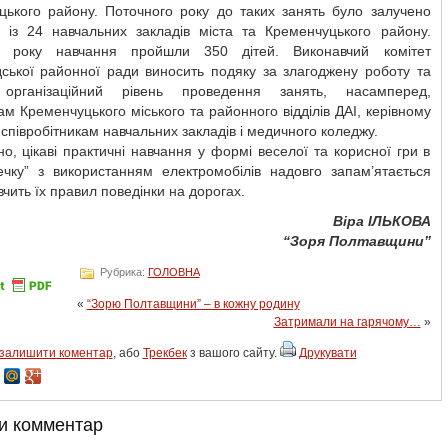
цького району. Поточного року до таких занять було залучено
в із 24 навчальних закладів міста та Кременчуцького району.
о року навчання пройшли 350 дітей. Виконавчий комітет
дської районної ради виносить подяку за злагоджену роботу та
 організаційний рівень проведення занять, насамперед,
ам Кременчуцького міського та районного відділів ДАІ, керівному
 співробітникам навчальних закладів і медичного коледжу.
о, цікаві практичні навчання у формі веселої та корисної гри в
течку” з використанням електромобілів надовго запам’ятається
авчить їх правил поведінки на дорогах.
Віра ІЛЬКОВА
“Зоря Полтавщини”
Рубрика:
ГОЛОВНА
«
“Зорю Полтавщини” – в кожну родину
Затримали на гарячому…
»
залишити коментар
, або
Трекбек
з вашого сайту.
Друкувати
и комментар