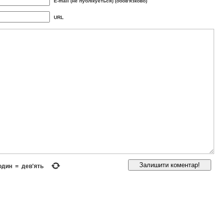
E-mail (не публікується) (обов'язково)
URL
один
=
дев'ять