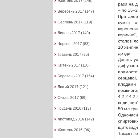
Жовтень 2017
(146)
рази на д
– по 15–2
Вересень 2017
(147)
При алер
суміш та
Серпень 2017
(119)
кореневи
Липень 2017
(149)
коричної,
столові л
Червень 2017
(83)
10 хвилин
до їди.
Травень 2017
(95)
Досить у
дифузног
Квітень 2017
(110)
прямосто
Березень 2017
(154)
серцевої
плодами 
Лютий 2017
(121)
посівног
4:2:2:4:2
Січень 2017
(69)
води, кип
50 мл три
Грудень 2016
(113)
Одночас
Листопад 2016
(142)
спиртових
щитовидно
Жовтень 2016
(96)
Також п’ю