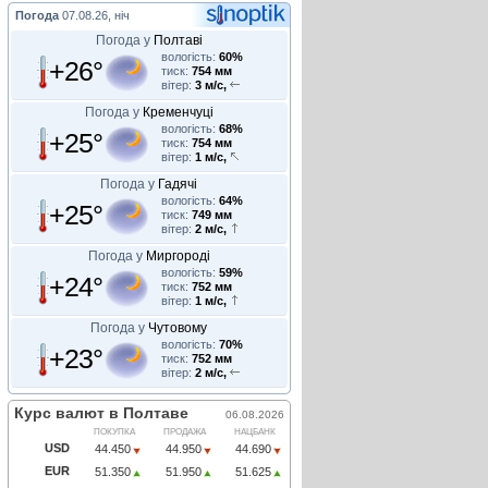
Погода
07.08.26, ніч
Погода у
Полтаві
вологість:
60%
+26°
тиск:
754 мм
вітер:
3 м/с,
Погода у
Кременчуці
вологість:
68%
+25°
тиск:
754 мм
вітер:
1 м/с,
Погода у
Гадячі
вологість:
64%
+25°
тиск:
749 мм
вітер:
2 м/с,
Погода у
Миргороді
вологість:
59%
+24°
тиск:
752 мм
вітер:
1 м/с,
Погода у
Чутовому
вологість:
70%
+23°
тиск:
752 мм
вітер:
2 м/с,