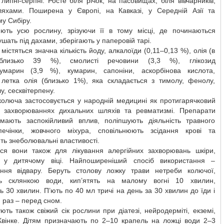
липні-серпні. Росте біля річок, на пасовищах, біля вівчарників,
яхами. Поширена у Європі, на Кавказі, у Середній Азії та
у Сибіру.
яють усю рослину, зрізуючи її в тому місці, де починаються
ушать під дахами, зберігають у паперовій тарі.
 містяться значна кількість йоду, алкалоїди (0,11–0,13 %), олія (в
 близько 39 %), смолисті речовини (3,3 %), глікозид
румарин (3,9 %), кумарин, сапоніни, аскорбінова кислота,
, летка олія (близько 1%), яка складається з тимолу, фенолу,
у, сесквітерпену.
колюча застосовується у народній медицині як протигарячковий
и захворюваннях дихальних шляхів та ревматизмі. Препарати
мають заспокійливий вплив, поліпшують діяльність травного
печінки, жовчного міхура, сповільнюють зсідання крові та
ь знеболювальні властивості.
ся вони також для лікування алергійних захворювань шкіри,
 у дитячому віці. Найпоширеніший спосіб використання –
ання відвару. Беруть столову ложку трави нетреби колючої,
ь склянкою води, кип’ятять на малому вогні 10 хвилин,
 30 хвилин. П’ють по 40 мл тричі на день за 30 хвилин до їди і
 раз – перед сном.
ють також свіжий сік рослини при діатезі, нейродерміті, екземі,
Квінке. Дітям призначають по 2–10 крапель на ложці води 2–3