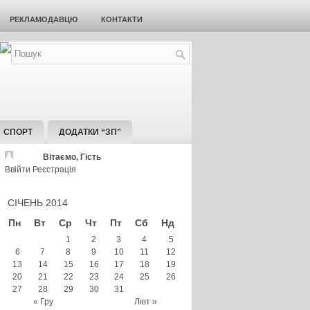
РЕКЛАМОДАВЦЮ
КОНТАКТИ
СПОРТ
ДОДАТКИ “ЗП”
Вітаємо, Гість
Ввійти
Реєстрація
СІЧЕНЬ 2014
Пн
Вт
Ср
Чт
Пт
Сб
Нд
1
2
3
4
5
6
7
8
9
10
11
12
13
14
15
16
17
18
19
20
21
22
23
24
25
26
27
28
29
30
31
« Гру
Лют »