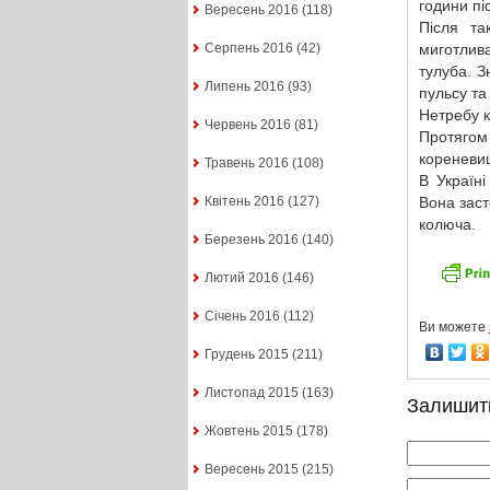
години піс
Вересень 2016
(118)
Після та
миготлива
Серпень 2016
(42)
тулуба. З
Липень 2016
(93)
пульсу та
Нетребу к
Червень 2016
(81)
Протягом
кореневищ
Травень 2016
(108)
В Україн
Вона заст
Квітень 2016
(127)
колюча.
Березень 2016
(140)
Лютий 2016
(146)
Січень 2016
(112)
Ви можете
Грудень 2015
(211)
Листопад 2015
(163)
Залишит
Жовтень 2015
(178)
Вересень 2015
(215)