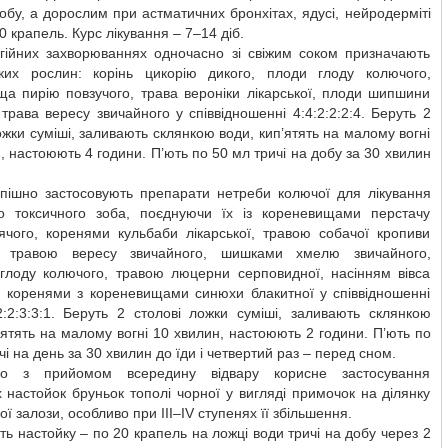
обу, а дорослим при астматичних бронхітах, ядусі, нейродерміті
0 крапель. Курс лікування – 7–14 діб.
гійних захворюваннях одночасно зі свіжим соком призначають
ких рослин: корінь цикорію дикого, плоди глоду колючого,
ща пирію повзучого, трава вероніки лікарської, плоди шипшини
 трава вересу звичайного у співвідношенні 4:4:2:2:2:4. Беруть 2
ожки суміші, заливають склянкою води, кип’ятять на малому вогні
, настоюють 4 години. П’ють по 50 мл тричі на добу за 30 хвилин
спішно застосовують препарати нетреби колючої для лікування
о токсичного зоба, поєднуючи їх iз кореневищами перстачу
ячого, коренями кульбаби лікарської, травою собачої кропиви
, травою вересу звичайного, шишками хмелю звичайного,
глоду колючого, травою люцерни серповидної, насінням вівса
о, коренями з кореневищами синюхи блакитної у співвідношенні
:2:2:3:3:1. Беруть 2 столові ложки суміші, заливають склянкою
’ятять на малому вогні 10 хвилин, настоюють 2 години. П’ють по
чі на день за 30 хвилин до їди і четвертий раз – перед сном.
но з прийомом всередину відвару корисне застосування
 настойок бруньок тополі чорної у вигляді примочок на ділянку
ї залози, особливо при III–IV ступенях її збільшення.
ть настойку – по 20 крапель на ложці води тричі на добу через 2