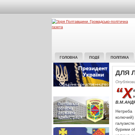
ГОЛОВНА
ПОДІЇ
ПОЛІТИКА
ДЛЯ 
Опублікова
“Х
В.М.АНД
Нетреба 
колючий)
галузисте
бурими об