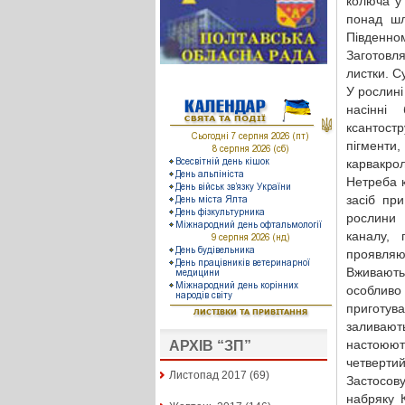
колюча у 
понад шл
Південном
Заготовл
листки. С
У рослині
насінні
ксантост
пігменти
карвакрол
Нетреба 
засіб пр
рослини 
каналу, 
проявляют
Вживають
особливо
приготув
заливают
настоюють
АРХІВ “ЗП”
четвертий
Листопад 2017
(69)
Застосову
набряку 