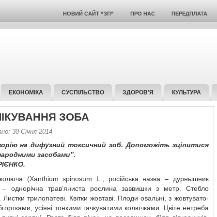
НОВИЙ САЙТ “ЗП”
ПРО НАС
ПЕРЕДПЛАТА
ЕКОНОМІКА
СУСПІЛЬСТВО
ЗДОРОВ’Я
КУЛЬТУРА
ЛІКУВАННЯ ЗОБА
но: 30 Січня 2014
ворію на дифузний токсичний зоб. Допоможіть зцілитися
народними засобами”.
РІЄНКО.
колюча (Xanthium spinosum L., російська назва – дурнышник
 – однорічна трав’яниста рослина заввишки з метр. Стебло
. Листки трилопатеві. Квітки жовтаві. Плоди овальні, з жовтувато-
гортками, усіяні тонкими гачкуватими колючками. Цвіте нетреба