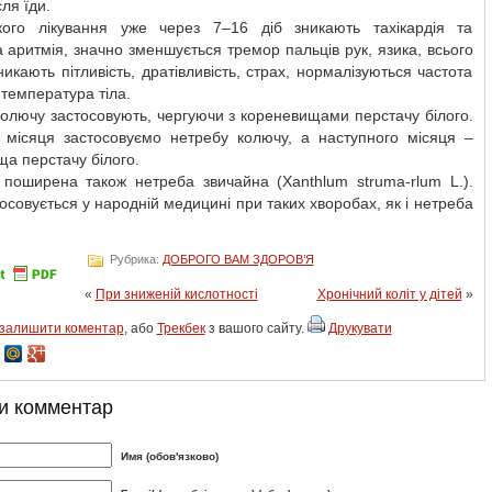
ля їди.
кого лікування уже через 7–16 діб зникають тахікардія та
 аритмія, значно зменшується тремор пальців рук, язика, всього
никають пітливість, дратівливість, страх, нормалізуються частота
 температура тіла.
олючу застосовують, чергуючи з кореневищами перстачу білого.
 місяця застосовуємо нетребу колючу, а наступного місяця –
а перстачу білого.
і поширена також нетреба звичайна (Xanthlum struma-rlum L.).
осовується у народній медицині при таких хворобах, як і нетреба
Рубрика:
ДОБРОГО ВАМ ЗДОРОВ’Я
«
При зниженій кислотності
Хронічний коліт у дітей
»
залишити коментар
, або
Трекбек
з вашого сайту.
Друкувати
и комментар
Имя (обов'язково)