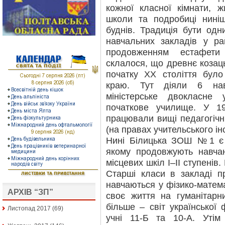
кожної класної кімнати, ж
школи та подробиці нинішн
буднів. Традиція бути одн
навчальних закладів у р
продовженням естафети
склалося, що древнє козаць
початку ХХ століття було
краю. Тут діяли 6 нав
міністерське двокласн
початкове училище. У 1
працювали вищі педагогічні
(на правах учительського інс
Нині Білицька ЗОШ №1 є ц
якому продовжують навчан
місцевих шкіл І–ІІ ступенів.
Старші класи в закладі п
навчаються у фізико-матема
АРХІВ “ЗП”
своє життя на гуманітарн
більше – світ української 
Листопад 2017
(69)
учні 11-Б та 10-А. Уті