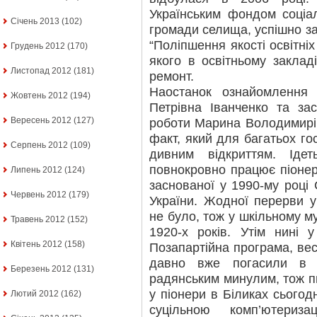
Українським фондом соціал
Січень 2013
(102)
громади селища, успішно за
“Поліпшення якості освітніх
Грудень 2012
(170)
якого в освітньому заклад
Листопад 2012
(181)
ремонт.
Наостанок ознайомлення
Жовтень 2012
(194)
Петрівна Іванченко та за
Вересень 2012
(127)
роботи Марина Володимирі
факт, який для багатьох го
Серпень 2012
(109)
дивним відкриттям. Ід
повнокровно працює піонерс
Липень 2012
(124)
заснованої у 1990-му році 
Червень 2012
(179)
України. Жодної перерви у 
не було, тож у шкільному му
Травень 2012
(152)
1920-х років. Утім нині 
Квітень 2012
(158)
Позапартійна програма, вес
давно вже погасили в ба
Березень 2012
(131)
радянським минулим, тож п
у піонери в Біликах сьогод
Лютий 2012
(162)
суцільною комп’ютериза