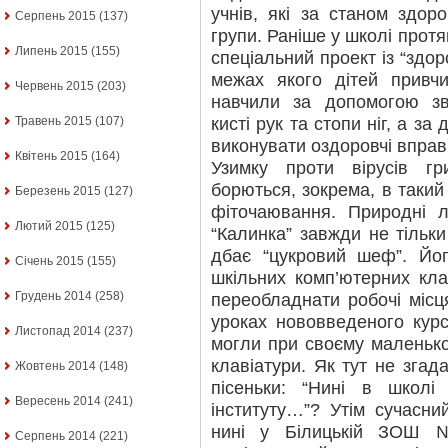
учнів, які за станом здоро
Серпень 2015
(137)
групи. Раніше у школі прот
Липень 2015
(155)
спеціальний проект із “здор
межах якого дітей привчи
Червень 2015
(203)
навчили за допомогою зв
кисті рук та стопи ніг, а з
Травень 2015
(107)
виконувати оздоровчі впра
Квітень 2015
(164)
Узимку проти вірусів г
борються, зокрема, в такий
Березень 2015
(127)
фіточаювання. Природні лі
Лютий 2015
(125)
“Калинка” завжди не тільки
дбає “цукровий шеф”. Йо
Січень 2015
(155)
шкільних комп’ютерних клас
Грудень 2014
(258)
переобладнати робочі місц
уроках нововведеного кур
Листопад 2014
(237)
могли при своєму маленько
клавіатури. Як тут не згад
Жовтень 2014
(148)
пісеньки: “Нині в школ
Вересень 2014
(241)
інституту…”? Утім сучасни
нині у Білицькій ЗОШ 
Серпень 2014
(221)