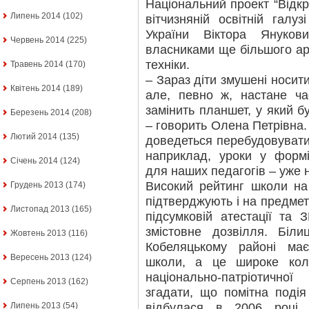
Національний проект “Відкри
Липень 2014
(102)
вітчизняній освітній галу
України Віктора Януко
Червень 2014
(225)
власниками ще більшого ар
техніки.
Травень 2014
(170)
– Зараз діти змушені носит
Квітень 2014
(189)
але, певно ж, настане ча
замінить планшет, у який бу
Березень 2014
(208)
– говорить Олена Петрівна. 
Лютий 2014
(135)
доведеться перебудовувати
наприклад, уроки у формі
Січень 2014
(124)
для наших педагогів – уже 
Високий рейтинг школи на
Грудень 2013
(174)
підтверджують і на предмет
Листопад 2013
(165)
підсумковій атестації та 
змістовне дозвілля. Б
Жовтень 2013
(116)
Кобеляцькому районі має
Вересень 2013
(124)
школи, а це широке кол
національно-патріотично
Серпень 2013
(162)
згадати, що помітна подія
відбулася в 2006 році.
Липень 2013
(54)