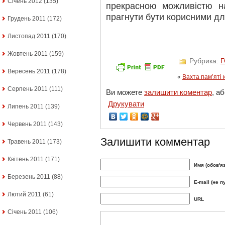
Січень 2012
(135)
прекрасною можливістю н
прагнути бути корисними д
Грудень 2011
(172)
Листопад 2011
(170)
Жовтень 2011
(159)
Рубрика:
Вересень 2011
(178)
«
Вахта пам’яті
Серпень 2011
(111)
Ви можете
залишити коментар
, а
Друкувати
Липень 2011
(139)
Червень 2011
(143)
Залишити комментар
Травень 2011
(173)
Квітень 2011
(171)
Имя (обов'я
Березень 2011
(88)
E-mail (не п
Лютий 2011
(61)
URL
Січень 2011
(106)