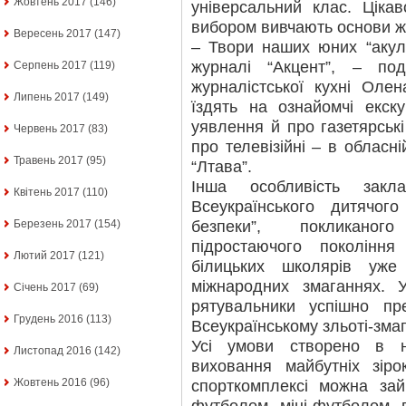
Жовтень 2017
(146)
універсальний клас. Цікав
вибором вивчають основи ж
Вересень 2017
(147)
– Твори наших юних “акул
журналі “Акцент”, – под
Серпень 2017
(119)
журналістської кухні Оле
Липень 2017
(149)
їздять на ознайомчі екск
уявлення й про газетярські
Червень 2017
(83)
про телевізійні – в обласн
Травень 2017
(95)
“Лтава”.
Інша особливість закл
Квітень 2017
(110)
Всеукраїнського дитячог
безпеки”, покликаног
Березень 2017
(154)
підростаючого поколінн
Лютий 2017
(121)
білицьких школярів уже
міжнародних змаганнях. 
Січень 2017
(69)
рятувальники успішно п
Грудень 2016
(113)
Всеукраїнському зльоті-змаг
Усі умови створено в 
Листопад 2016
(142)
виховання майбутніх зір
Жовтень 2016
(96)
спорткомплексі можна зай