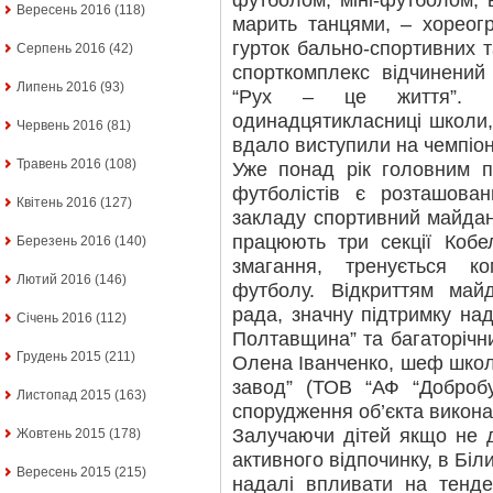
футболом, міні-футболом, 
Вересень 2016
(118)
марить танцями, – хореог
гурток бально-спортивних т
Серпень 2016
(42)
спорткомплекс відчинений 
Липень 2016
(93)
“Рух – це життя”. Д
одинадцятикласниці школи,
Червень 2016
(81)
вдало виступили на чемпіона
Травень 2016
(108)
Уже понад рік головним п
футболістів є розташован
Квітень 2016
(127)
закладу спортивний майдан
працюють три секції Коб
Березень 2016
(140)
змагання, тренується к
Лютий 2016
(146)
футболу. Відкриттям май
рада, значну підтримку на
Січень 2016
(112)
Полтавщина” та багаторічни
Грудень 2015
(211)
Олена Іванченко, шеф школ
завод” (ТОВ “АФ “Добробут
Листопад 2015
(163)
спорудження об’єкта викон
Залучаючи дітей якщо не д
Жовтень 2015
(178)
активного відпочинку, в Бі
Вересень 2015
(215)
надалі впливати на тенде