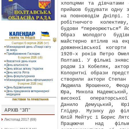
хлопцями та дівчатами
прийшов будувати одну 
на повноводім Дніпрі. 
робітничого колектив
будови “переорюється” й
Образ молодого будів
майстерно втілив на ек
довженківської когорти
1920-х років Петро Оме
Полтаві. У фільмі зняв
родом із Кобеляк, акто
Колоритні образи предс
створили актори Степан
Людмила Ярошенко, Феод
Юра, Микола Надемський
високої операторсько
Данило Демуцький, Юр
АРХІВ “ЗП”
Глідер. Музику до філ
Юлій Мейтус і Борис Лят
Листопад 2017
(69)
Працюючи над фільм