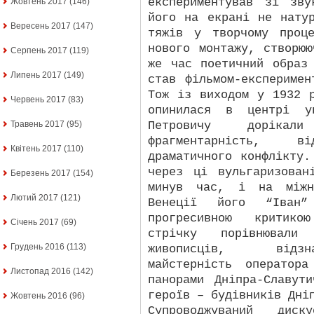
експериментував зі зву
Жовтень 2017
(146)
його на екрані не нату
Вересень 2017
(147)
тяжів у творчому проц
нового монтажу, створю
Серпень 2017
(119)
же час поетичний образ
Липень 2017
(149)
став фільмом-експеримен
Тож із виходом у 1932 
Червень 2017
(83)
опинилася в центрі ув
Петровичу дорік
Травень 2017
(95)
фрагментарність, ві
Квітень 2017
(110)
драматичного конфлікту.
через ці вульгаризован
Березень 2017
(154)
минув час, і на міжна
Лютий 2017
(121)
Венеції його “Іван”
прогресивною критико
Січень 2017
(69)
стрічку порівнювали
Грудень 2016
(113)
живописців, відзн
майстерність оператор
Листопад 2016
(142)
панорами Дніпра-Славут
героїв – будівників Дні
Жовтень 2016
(96)
Супроводжуваний диск