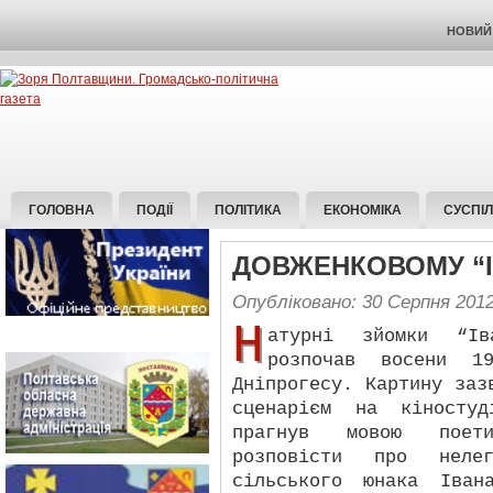
НОВИЙ 
ГОЛОВНА
ПОДІЇ
ПОЛІТИКА
ЕКОНОМІКА
СУСПІ
ДОВЖЕНКОВОМУ “ІВ
Опубліковано: 30 Серпня 201
Н
атурні зйомки “Ів
розпочав восени 1
Дніпрогесу. Картину заз
сценарієм на кіностуд
прагнув мовою поети
розповісти про нелег
сільського юнака Іва