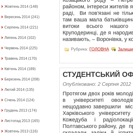
Козацького роду – Петр
районом, інтереси жителів 
Жовтень 2014
(148)
раді, Ви пов'язані не тіль
Вересень 2014
(241)
там ваша мала батьківщин
витоки всього нашого 
Серпень 2014
(221)
Круподеринці, де я народивс
Липень 2014
(102)
називають, – Воронівка, у ко
Червень 2014
(225)
Рубрика:
ГОЛОВНА
Залиши
Травень 2014
(170)
Квітень 2014
(189)
СТУДЕНТСЬКИЙ ОФ
Березень 2014
(208)
Опубліковано: 2 Серпня 2012
Лютий 2014
(135)
Протягом двох років молод
в університеті оволод
Січень 2014
(124)
нещодавно завершили міся
Грудень 2013
(174)
Харківського університет
Кожедуба і радіолокац
Листопад 2013
(165)
Полтавського району, де пр
Жовтень 2013
(116)
складали заліки й іспит