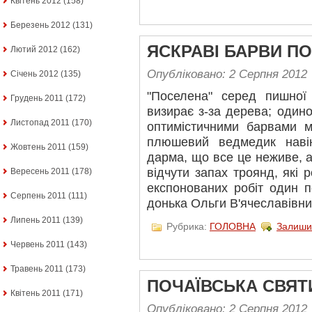
Квітень 2012
(158)
Березень 2012
(131)
ЯСКРАВІ БАРВИ ПО
Лютий 2012
(162)
Опубліковано: 2 Серпня 2012
Січень 2012
(135)
"Поселена" серед пишної 
Грудень 2011
(172)
визирає з-за дерева; один
Листопад 2011
(170)
оптимістичними барвами м
плюшевий ведмедик наві
Жовтень 2011
(159)
дарма, що все це неживе, а
відчути запах троянд, які р
Вересень 2011
(178)
експонованих робіт один п
Серпень 2011
(111)
донька Ольги В'ячеславівни
Липень 2011
(139)
Рубрика:
ГОЛОВНА
Залиши
Червень 2011
(143)
Травень 2011
(173)
ПОЧАЇВСЬКА СВЯТ
Квітень 2011
(171)
Опубліковано: 2 Серпня 2012