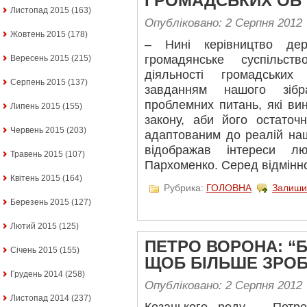
ГРОМАДСЬКИХ ОБ
Листопад 2015
(163)
Опубліковано: 2 Серпня 2012
Жовтень 2015
(178)
– Нині керівництво дер
громадянське суспільст
Вересень 2015
(215)
діяльності громадськи
Серпень 2015
(137)
завданням нашого зібр
проблемних питань, які ви
Липень 2015
(155)
закону, аби його остаточ
Червень 2015
(203)
адаптованим до реалій на
відображав інтереси л
Травень 2015
(107)
Пархоменко. Серед відмінн
Квітень 2015
(164)
Рубрика:
ГОЛОВНА
Залиши
Березень 2015
(127)
Лютий 2015
(125)
ПЕТРО ВОРОНА: “
Січень 2015
(155)
ЩОБ БІЛЬШЕ ЗРО
Грудень 2014
(258)
Опубліковано: 2 Серпня 2012
Листопад 2014
(237)