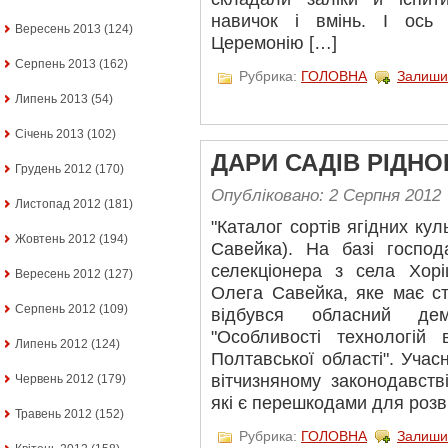
навичок і вмінь. І ось
Вересень 2013
(124)
Церемонію […]
Серпень 2013
(162)
Рубрика:
ГОЛОВНА
Залиши
Липень 2013
(54)
Січень 2013
(102)
ДАРИ САДІВ РІДН
Грудень 2012
(170)
Опубліковано: 2 Серпня 2012
Листопад 2012
(181)
"Каталог сортів ягідних ку
Жовтень 2012
(194)
Савейка). На базі господ
селекціонера з села Хор
Вересень 2012
(127)
Олега Савейка, яке має ст
Серпень 2012
(109)
відбувся обласний демо
"Особливості технологій
Липень 2012
(124)
Полтавської області". Учас
вітчизняному законодавств
Червень 2012
(179)
які є перешкодами для розв
Травень 2012
(152)
Рубрика:
ГОЛОВНА
Залиши