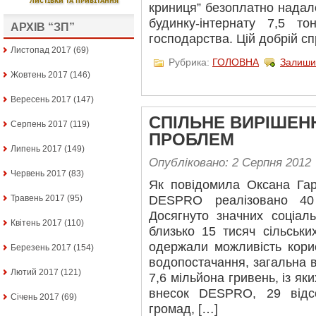
криниця” безоплатно нада
будинку-інтернату 7,5 т
АРХІВ “ЗП”
господарства. Цій добрій с
Листопад 2017
(69)
Рубрика:
ГОЛОВНА
Залиши
Жовтень 2017
(146)
Вересень 2017
(147)
СПІЛЬНЕ ВИРІШЕН
Серпень 2017
(119)
ПРОБЛЕМ
Липень 2017
(149)
Опубліковано: 2 Серпня 2012
Червень 2017
(83)
Як повідомила Оксана Гар
Травень 2017
(95)
DESPRO реалізовано 40 
Досягнуто значних соціаль
Квітень 2017
(110)
близько 15 тисяч сільськи
одержали можливість кори
Березень 2017
(154)
водопостачання, загальна в
Лютий 2017
(121)
7,6 мільйона гривень, із яки
внесок DESPRO, 29 відс
Січень 2017
(69)
громад, […]