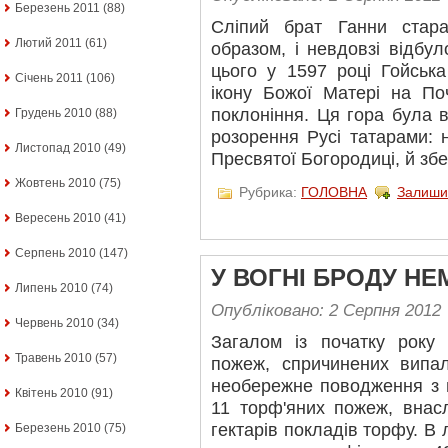
Березень 2011
(88)
Сліпий брат Ганни стар
Лютий 2011
(61)
образом, і невдовзі відбул
цього у 1597 році Гойськ
Січень 2011
(106)
ікону Божої Матері на По
поклоніння. Ця гора була в
Грудень 2010
(88)
розорення Русі татарами: 
Листопад 2010
(49)
Пресвятої Богородиці, й збе
Жовтень 2010
(75)
Рубрика:
ГОЛОВНА
Залиши
Вересень 2010
(41)
Серпень 2010
(147)
У ВОГНІ БРОДУ НЕ
Липень 2010
(74)
Опубліковано: 2 Серпня 2012
Червень 2010
(34)
Загалом із початку року
Травень 2010
(57)
пожеж, спричинених випа
необережне поводження з 
Квітень 2010
(91)
11 торф'яних пожеж, внас
гектарів покладів торфу. В
Березень 2010
(75)