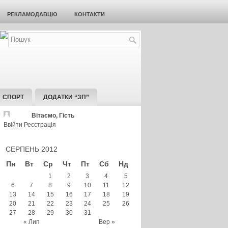
РЕКЛАМОДАВЦЮ
КОНТАКТИ
СПОРТ
ДОДАТКИ “ЗП”
Вітаємо, Гість
Ввійти
Реєстрація
СЕРПЕНЬ 2012
Пн
Вт
Ср
Чт
Пт
Сб
Нд
1
2
3
4
5
6
7
8
9
10
11
12
13
14
15
16
17
18
19
20
21
22
23
24
25
26
27
28
29
30
31
« Лип
Вер »