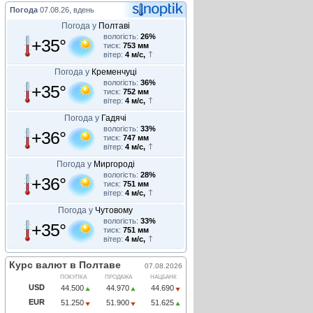
Погода
07.08.26, вдень
Погода у
Полтаві
вологість:
26%
+35°
тиск:
753 мм
вітер:
4 м/с,
Погода у
Кременчуці
вологість:
36%
+35°
тиск:
752 мм
вітер:
4 м/с,
Погода у
Гадячі
вологість:
33%
+36°
тиск:
747 мм
вітер:
4 м/с,
Погода у
Миргороді
вологість:
28%
+36°
тиск:
751 мм
вітер:
4 м/с,
Погода у
Чутовому
вологість:
33%
+35°
тиск:
751 мм
вітер:
4 м/с,