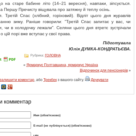
о на старе бабине літо (14–21 вересня), навпаки, зіпсується.
а Першу Пречисту віщувала про затяжну й теплу осінь.
. Третій Спас (хлібний, горіховий). Відліт цього дня журавлів
ранню зиму. Раніше говорили: "Третій Спас запитає у вас, чи
, чи в холодочку лежали". Селяни цього дня втретє зустрічали
 о цій порі вже вступає у свої права.
Підготувала
Юлія ДУМКА-КОНДРАТЬЄВА.
Рубрика:
ГОЛОВНА
«
Ярмаркує Полтавщина, ярмаркує Україна
Відпочинок для пенсіонерів
»
залишити коментар
, або
Трекбек
з вашого сайту.
Друкувати
и комментар
Имя (обов'язково)
E-mail (не публікується) (обов'язково)
URL