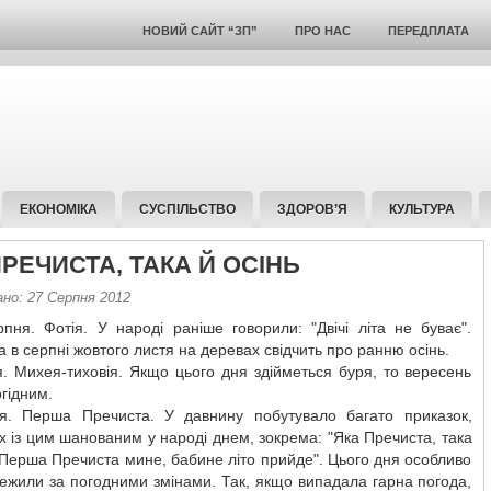
НОВИЙ САЙТ “ЗП”
ПРО НАС
ПЕРЕДПЛАТА
ЕКОНОМІКА
СУСПІЛЬСТВО
ЗДОРОВ’Я
КУЛЬТУРА
РЕЧИСТА, ТАКА Й ОСІНЬ
ано: 27 Серпня 2012
рпня. Фотія. У народі раніше говорили: "Двічі літа не буває".
 в серпні жовтого листя на деревах свідчить про ранню осінь.
. Михея-тиховія. Якщо цього дня здійметься буря, то вересень
гідним.
я. Перша Пречиста. У давнину побутувало багато приказок,
х із цим шанованим у народі днем, зокрема: "Яка Пречиста, така
 "Перша Пречиста мине, бабине літо прийде". Цього дня особливо
ежили за погодними змінами. Так, якщо випадала гарна погода,