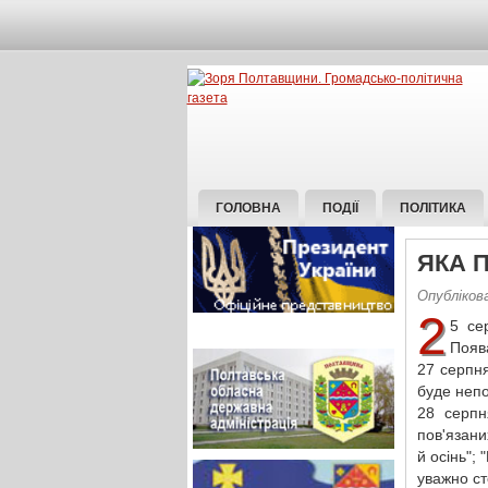
ГОЛОВНА
ПОДІЇ
ПОЛІТИКА
ЯКА П
Опубліков
2
5 се
Поява
27 серпня
буде непо
28 серпн
пов'язани
й осінь";
уважно ст