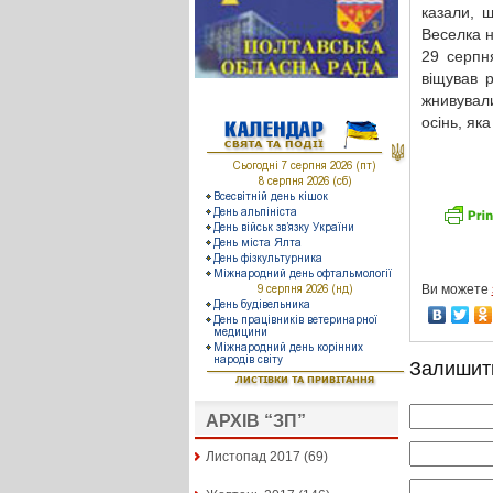
казали, щ
Веселка н
29 серпня
віщував 
жнивували
осінь, яка
Ви можете
Залишит
АРХІВ “ЗП”
Листопад 2017
(69)