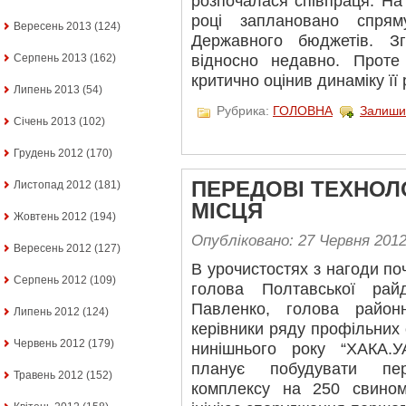
розпочалася співпраця. На
році заплановано спря
Вересень 2013
(124)
Державного бюджетів. З
Серпень 2013
(162)
відносно недавно. Проте 
критично оцінив динаміку її
Липень 2013
(54)
Рубрика:
ГОЛОВНА
Залиши
Січень 2013
(102)
Грудень 2012
(170)
ПЕРЕДОВІ ТЕХНОЛО
Листопад 2012
(181)
МІСЦЯ
Жовтень 2012
(194)
Опубліковано: 27 Червня 201
Вересень 2012
(127)
В урочистостях з нагоди по
Серпень 2012
(109)
голова Полтавської райд
Павленко, голова район
Липень 2012
(124)
керівники ряду профільних 
Червень 2012
(179)
нинішнього року “ХАКА.
планує побудувати пер
Травень 2012
(152)
комплексу на 250 свином