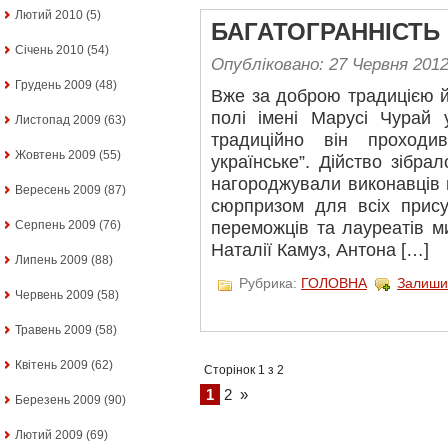
Лютий 2010
(5)
БАГАТОГРАННІСТЬ 
Січень 2010
(54)
Опубліковано: 27 Червня 201
Грудень 2009
(48)
Вже за доброю традицією 
полі імені Марусі Чурай
Листопад 2009
(63)
традиційно він проход
Жовтень 2009
(55)
українське”. Дійство зібра
нагороджували виконавців
Вересень 2009
(87)
сюрпризом для всіх прису
Серпень 2009
(76)
переможців та лауреатів ми
Наталії Камуз, Антона […]
Липень 2009
(88)
Рубрика:
ГОЛОВНА
Залиши
Червень 2009
(58)
Травень 2009
(58)
Квітень 2009
(62)
Сторінок 1 з 2
1
2
»
Березень 2009
(90)
Лютий 2009
(69)