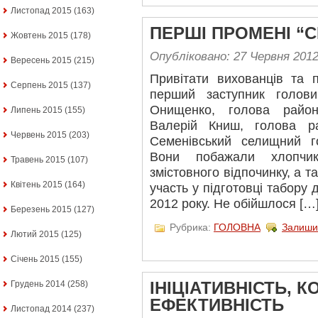
Листопад 2015
(163)
ПЕРШІ ПРОМЕНІ “С
Жовтень 2015
(178)
Опубліковано: 27 Червня 201
Вересень 2015
(215)
Привітати вихованців та 
Серпень 2015
(137)
перший заступник голов
Онищенко, голова районн
Липень 2015
(155)
Валерій Книш, голова р
Червень 2015
(203)
Семенівський селищний 
Вони побажали хлопчик
Травень 2015
(107)
змістовного відпочинку, а т
Квітень 2015
(164)
участь у підготовці табору 
2012 року. Не обійшлося […
Березень 2015
(127)
Рубрика:
ГОЛОВНА
Залиши
Лютий 2015
(125)
Січень 2015
(155)
Грудень 2014
(258)
ІНІЦІАТИВНІСТЬ, К
ЕФЕКТИВНІСТЬ
Листопад 2014
(237)