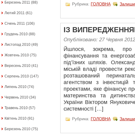
Березень 2011
(88)
Рубрика:
ГОЛОВНА
Залиши
Лютий 2011
(61)
Січень 2011
(106)
ІЗ ВИПЕРЕДЖЕННЯ
Грудень 2010
(88)
Опубліковано: 27 Червня 201
Листопад 2010
(49)
Йшлося, зокрема, про 
фінансування та енергозаб
Жовтень 2010
(75)
під’їзних шляхів. Олекса
Вересень 2010
(41)
міській владі провести рек
розташований перината
Серпень 2010
(147)
агентством з інвестицій 
Липень 2010
(74)
проектами, яке фінансує пр
материнства та дитинства
Червень 2010
(34)
України Віктором Янукович
Травень 2010
(57)
системності […]
Квітень 2010
(91)
Рубрика:
ГОЛОВНА
Залиши
Березень 2010
(75)