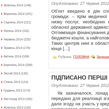
Опубліковано: 27 Червня 201
Жовтень 2014
(148)
Об’єкт введено в дію сп
Вересень 2014
(241)
громади. – Крім медичної 
низку послуг, необхідних
Серпень 2014
(221)
обласної державної адмініс
Липень 2014
(102)
Оптимізація фінансування 
бюджетні кош­ти, а найголов
Червень 2014
(225)
Таких центрів нині в облас
Травень 2014
(170)
кінця […]
Квітень 2014
(189)
Рубрика:
ГОЛОВНА
Залиши
Березень 2014
(208)
Лютий 2014
(135)
ПІДПИСАНО ПЕРШІ
Січень 2014
(124)
Опубліковано: 27 Червня 201
Грудень 2013
(174)
Як зазначалося, понад 
передано для реалізації зг
Листопад 2013
(165)
дали згоду на участь у кре
Жовтень 2013
(116)