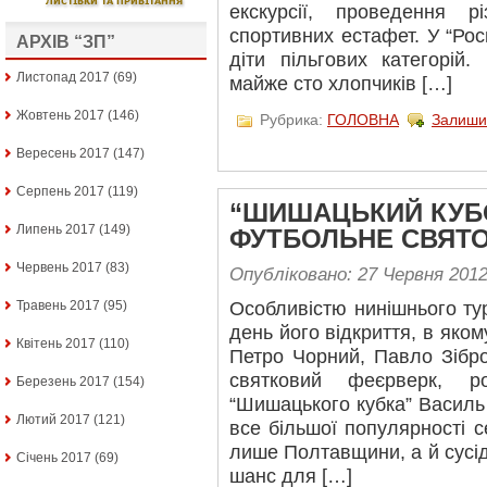
екскурсії, проведення рі
спортивних естафет. У “Ро
АРХІВ “ЗП”
діти пільгових категорій.
Листопад 2017
(69)
майже сто хлопчиків […]
Жовтень 2017
(146)
Рубрика:
ГОЛОВНА
Залиши
Вересень 2017
(147)
Серпень 2017
(119)
“ШИШАЦЬКИЙ КУБ
Липень 2017
(149)
ФУТБОЛЬНЕ СВЯТ
Червень 2017
(83)
Опубліковано: 27 Червня 201
Травень 2017
(95)
Особливістю нинішнього тур
день його відкриття, в яком
Квітень 2017
(110)
Петро Чорний, Павло Зібро
святковий феєрверк, ро
Березень 2017
(154)
“Шишацького кубка” Василь
Лютий 2017
(121)
все більшої популярності с
лише Полтавщини, а й сусід
Січень 2017
(69)
шанс для […]