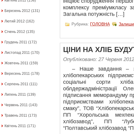
ініціює спорудження першог
Квітень 2012
(158)
комплексу преміум­класу з
Березень 2012
(131)
Загальна потужність […]
Лютий 2012
(162)
Рубрика:
ГОЛОВНА
Залиши
Січень 2012
(135)
Грудень 2011
(172)
ЦІНИ НА ХЛІБ БУД
Листопад 2011
(170)
Опубліковано: 27 Червня 201
Жовтень 2011
(159)
– Наше завдання – заб
Вересень 2011
(178)
хлібопекарських підприємс
соціальні сорти хлі
Серпень 2011
(111)
облдержадміністрації Ол
підписання меморандуму пр
Липень 2011
(139)
підприємствами хлібопек
Червень 2011
(143)
смаку”, ТОВ “Хлібопекарськ
ПП “Хорольська мехпек
Травень 2011
(173)
хлібозавод”, ПП “Луб
Квітень 2011
(171)
“Полтавський хлібозавод “П