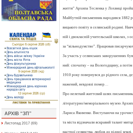
життя” Архипа Тесленка у Лохвиці пройш
Майбутній письменник народився 1882 ро
вицького повіту в селянській родині. Навч
ній і двокласній учительській школах, з 
за “вільнодумство”. Працював писарчуко
За участь у селянських заворушеннях був
ний: спочатку – на Вологодщину, а потім 
1910 року повернувся до рідного села, де
нажений, невдовзі помер…
Про нелегкий життєвий шлях письменника
літературно/меморіального музею Архипа
Лариса Яковенко. Виступаючи на урочист
АРХІВ “ЗП”
та міста відзначали яскравий талант митц
Листопад 2017
(69)
настрої селянства, любов до рідної землі,