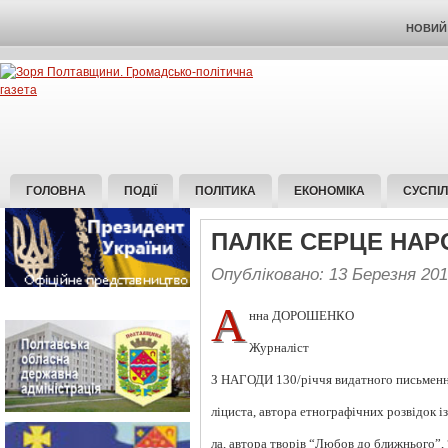
НОВИЙ 
ГОЛОВНА
ПОДІЇ
ПОЛІТИКА
ЕКОНОМІКА
СУСПІ
ПАЛКЕ СЕРЦЕ НА
Опубліковано: 13 Березня 20
А
нна ДОРОШЕНКО
Журналіст
З НАГОДИ 130/річчя видатного письменни
ліциста, автора етнографічних розвідок і
ла, автора творів “Любов до ближнього”,