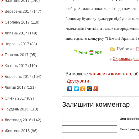
Жовтень 2017
(146)
любця. Земляки поклали квіти до пам’ятн
Вересень 2017
(147)
йонному Будинку культури відбулися огл
Серпень 2017
(119)
колективів і читців, а також нагородженн
Липень 2017
(149)
мистецького конкурсу “Пам’яті Архипа Т
Червень 2017
(83)
Рубрика:
Травень 2017
(95)
«
Сировина деше
Квітень 2017
(110)
Ви можете
залишити коментар
, а
Березень 2017
(154)
Друкувати
Лютий 2017
(121)
Січень 2017
(69)
Залишити комментар
Грудень 2016
(113)
Имя (обов'я
Листопад 2016
(142)
E-mail (не п
Жовтень 2016
(96)