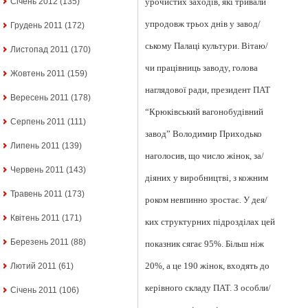
урочистих заходів, які тривали
Січень 2012
(135)
упродовж трьох днів у завод/
Грудень 2011
(172)
ському Палаці культури. Вітаю/
Листопад 2011
(170)
чи працівниць заводу, голова
Жовтень 2011
(159)
наглядової ради, президент ПАТ
Вересень 2011
(178)
“Крюківський вагонобудівний
Серпень 2011
(111)
завод” Володимир Приходько
Липень 2011
(139)
наголосив, що число жінок, за/
Червень 2011
(143)
діяних у виробництві, з кожним
Травень 2011
(173)
роком невпинно зростає. У дея/
Квітень 2011
(171)
ких структурних підрозділах цей
Березень 2011
(88)
показник сягає 95%. Більш ніж
20%, а це 190 жінок, входять до
Лютий 2011
(61)
керівного складу ПАТ. З особли/
Січень 2011
(106)