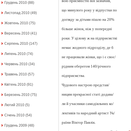
вою приємністю він зазначив,
Грудень 2010
(88)
що минулого року у відпустки по
Листопад 2010
(49)
догляду за дітьми пішло на 20%
Жовтень 2010
(75)
більше жінок, ніж у попередні
Вересень 2010
(41)
роки. У цілому ж на підприємстві
Серпень 2010
(147)
немає жодного підрозділу, де б
Липень 2010
(74)
не працювали жінки, що і є своє/
Червень 2010
(34)
рідним оберегом 140/річного
Травень 2010
(57)
підприємства.
Квітень 2010
(91)
Чудового настрою представ/
ницям прекрасної статі додава/
Березень 2010
(75)
ли й учасники самодіяльних ко/
Лютий 2010
(5)
лективів та народний артист Ук/
Січень 2010
(54)
раїни Віктор Павлік.
Грудень 2009
(48)