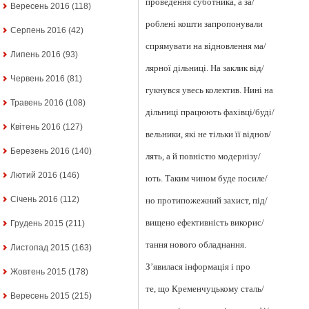
проведення суботника, а за/
Вересень 2016
(118)
роблені кошти запропонували
Серпень 2016
(42)
спрямувати на відновлення ма/
Липень 2016
(93)
лярної дільниці. На заклик від/
Червень 2016
(81)
гукнувся увесь колектив. Нині на
Травень 2016
(108)
дільниці працюють фахівці/буді/
Квітень 2016
(127)
вельники, які не тільки її віднов/
Березень 2016
(140)
лять, а й повністю модернізу/
Лютий 2016
(146)
ють. Таким чином буде посиле/
Січень 2016
(112)
но протипожежний захист, під/
вищено ефективність викорис/
Грудень 2015
(211)
тання нового обладнання.
Листопад 2015
(163)
З’явилася інформація і про
Жовтень 2015
(178)
те, що Кременчуцькому сталь/
Вересень 2015
(215)