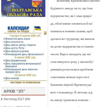
колективу Крюківського вагоно/
будівного заводу на те, що їхнє
підприємство, як і сама приро/
да, обов’язково оновиться й на/
повниться новими силами, щоб
здолати всі труднощі, які випали
на долю підприємства останнім
часом. Варто нагадати, що во/
сени минулого року у вагонобу/
дівників розпочалися проблеми
з вагонним литвом через поз/
бавлення ліцензії Кременчуць/
АРХІВ “ЗП”
кого стальзаводу. В лютому ц.р.
Листопад 2017
(69)
на заводі трапилася пожежа –