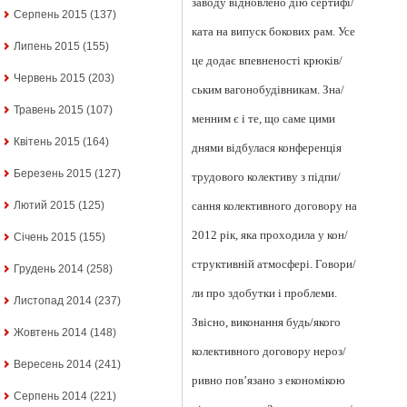
заводу відновлено дію сертифі/
Серпень 2015
(137)
ката на випуск бокових рам. Усе
Липень 2015
(155)
це додає впевненості крюків/
Червень 2015
(203)
ським вагонобудівникам. Зна/
Травень 2015
(107)
менним є і те, що саме цими
Квітень 2015
(164)
днями відбулася конференція
Березень 2015
(127)
трудового колективу з підпи/
сання колективного договору на
Лютий 2015
(125)
2012 рік, яка проходила у кон/
Січень 2015
(155)
структивній атмосфері. Говори/
Грудень 2014
(258)
ли про здобутки і проблеми.
Листопад 2014
(237)
Звісно, виконання будь/якого
Жовтень 2014
(148)
колективного договору нероз/
Вересень 2014
(241)
ривно пов’язано з економікою
Серпень 2014
(221)