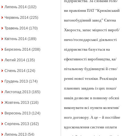
підприємства. За словами голо/
Липень 2014
(102)
ви правління ПАТ “Крюківський
Червень 2014
(225)
вагонобудівний завод” Євгена
Травень 2014
(170)
Хвороста, запас міцності вироб/
Квітень 2014
(189)
ничо/господарської діяльності
підприємства базується на
Березень 2014
(208)
ефективності виробництва, ка/
Лютий 2014
(135)
пітальному будівництві й ство/
Січень 2014
(124)
ренні нової техніки. Реалізація
Грудень 2013
(174)
планових завдань із цих показ/
Листопад 2013
(165)
ників дозволяє в повному обсязі
Жовтень 2013
(116)
виконувати всі пункти колектив/
Вересень 2013
(124)
ного договору. А це – й постійне
Серпень 2013
(162)
вдосконалення системи оплати
Липень 2013
(54)