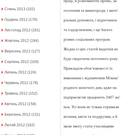
праці, й різноманітні премії, за/
Січень 2013
(102)
охочення та винагороди, і мате/
Грудень 2012
(170)
ріальна допомога, і відпочинок
та оздоровлення, і ще багато
Листопад 2012
(181)
різних соціальних програм.
Жовтень 2012
(194)
Жодна із цих статей видатків не
Вересень 2012
(127)
буде скорочена поточного року.
Серпень 2012
(109)
Прикладом обов’язковості їх
Липень 2012
(124)
виконання є відзначення Міжна/
Червень 2012
(179)
родного жіночого дня, адже на
Травень 2012
(152)
підприємстві працюють 3407 жі/
Квітень 2012
(158)
нок. Усі вони не тільки отримали
Березень 2012
(131)
вітання, квіти та подарунки, а й
Лютий 2012
(162)
мали змогу стати учасницями