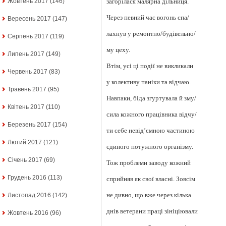
загорілася малярна дільниця.
Жовтень 2017
(146)
Через певний час вогонь спа/
Вересень 2017
(147)
лахнув у ремонтно/будівельно/
Серпень 2017
(119)
му цеху.
Липень 2017
(149)
Втім, усі ці події не викликали
Червень 2017
(83)
у колективу паніки та відчаю.
Травень 2017
(95)
Навпаки, біда згуртувала й зму/
Квітень 2017
(110)
сила кожного працівника відчу/
Березень 2017
(154)
ти себе невід’ємною частиною
Лютий 2017
(121)
єдиного потужного організму.
Січень 2017
(69)
Тож проблеми заводу кожний
Грудень 2016
(113)
сприйняв як свої власні. Зовсім
не дивно, що вже через кілька
Листопад 2016
(142)
днів ветерани праці зініціювали
Жовтень 2016
(96)