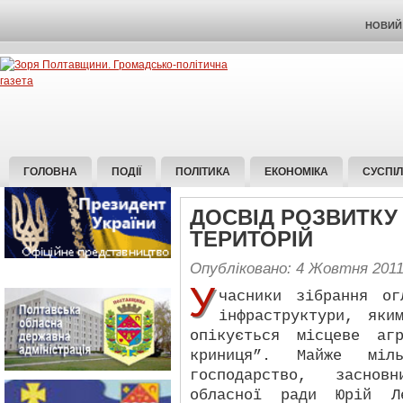
НОВИЙ 
ГОЛОВНА
ПОДІЇ
ПОЛІТИКА
ЕКОНОМІКА
СУСПІ
ДОСВІД РОЗВИТКУ
ТЕРИТОРІЙ
Опубліковано: 4 Жовтня 201
У
часники зібрання ог
інфраструктури, яки
опікується місцеве аг
криниця”. Майже міль
господарство, засно
обласної ради Юрій Ле