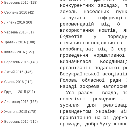
Вересень 2016
(118)
конкурентних засадах, 
земель населених пунк
Серпень 2016
(42)
заслухала інформа
Липень 2016
(93)
рекомендацій від 8 
використання коштів, 
Червень 2016
(81)
бюджетів у порядку
сільськогосподарсько
Травень 2016
(108)
виробництва; від 3 се
Квітень 2016
(127)
проведення нормативно
Визначилася Координ
Березень 2016
(140)
організації подальшої р
Лютий 2016
(146)
Всеукраїнської асоціаці
Голова обласної ради 
Січень 2016
(112)
нараді зокрема наголоси
Грудень 2015
(211)
– Усі разом – влада, п
пересічні громадяни –
Листопад 2015
(163)
зусилля для реалізац
Президентом України В
Жовтень 2015
(178)
процвітання нашої держ
Вересень 2015
(215)
громади, добробуту кожн