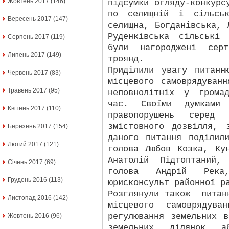
Жовтень 2017
(146)
підсумки огляду-конкурс
по селищній і сільськ
Вересень 2017
(147)
селищна, Богданівська, 
Руденківська сільські
Серпень 2017
(119)
були нагороджені сер
Липень 2017
(149)
троянд.
Приділили увагу питанн
Червень 2017
(83)
місцевого самоврядуван
Травень 2017
(95)
неповнолітніх у грома
час. Своїми думками 
Квітень 2017
(110)
правопорушень серед 
змістовного дозвілля, 
Березень 2017
(154)
даного питання поділил
Лютий 2017
(121)
голова Любов Козка, Ку
Анатолій Підтоптаний,
Січень 2017
(69)
голова Андрій Река,
Грудень 2016
(113)
юрисконсульт районної р
Розглянули також
питан
Листопад 2016
(142)
місцевого самоврядува
регулювання земельних 
Жовтень 2016
(96)
земельних ділянок