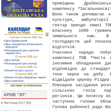
приміщень Драбинівськ
комплексу “Загальноосві
Воно також допомагає к
культури, амбулаторі
гектар оренди землі ТО
власнику 1800 гриве
земельного паю. В 
господарств цей показ
відсотків.
Учасники наради побу
комплексі ТОВ “Чиста 
іноземне обладнання д
відповідно до стандар
тонн зерна на добу. 
відвідали церкву Різдва
Пленарне засідання роз
сільських голів пар
АРХІВ “ЗП”
регіонів. Цю почесну м
заступник голови обла
Листопад 2017
(69)
Голова районної ради Во