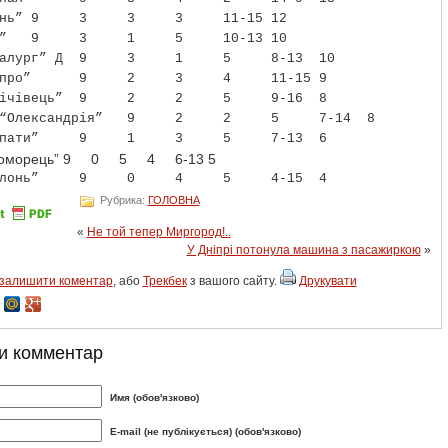
нь”
9
3
3
3
11-15
12
”
9
3
1
5
10-13
10
алург” Д
9
3
1
5
8-13
10
про”
9
2
3
4
11-15
9
ічівець”
9
2
2
5
9-16
8
“Олександрія”
9
2
2
5
7-14
8
пати”
9
1
3
5
7-13
6
номорець”
9
0
5
4
6-13 5
лонь”
9
0
4
5
4-15
4
Рубрика:
ГОЛОВНА
«
Не той тепер Миргород!..
У Дніпрі потонула машина з пасажиркою
»
залишити коментар
, або
Трекбек
з вашого сайту.
Друкувати
и комментар
Имя (обов'язково)
E-mail (не публікується) (обов'язково)