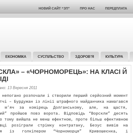
НОВИЙ САЙТ “ЗП”
ПРО НАС
ПЕРЕДПЛАТА
ЕКОНОМІКА
СУСПІЛЬСТВО
ЗДОРОВ’Я
КУЛЬТУРА
СКЛА» – «ЧОРНОМОРЕЦЬ»: НА КЛАСІ Й
ІДІ
ано: 13 Вересня 2011
 непогано розпочали і створили перший серйозний момент
тчі – Бурдужан із лінії штрафного майданчика намагався
и м’яч за комірець Долганському, але, на щастя,
тий” пройшов повз ворота. Відповідь “Ворскли” десять
о тому вийшла не менш ефектною, проте більш ефективною
вці розіграли стрімку контратаку, Безус вивів на
ння із голкіпером “Чорноморця” Кривошеєнка, і