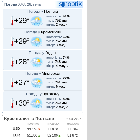
Погода
08.08.26, вечір
Погода у
Полтаві
вологість:
51%
+29°
тиск:
752 мм
вітер:
2 м/с,
Погода у
Кременчуці
вологість:
62%
+29°
тиск:
752 мм
вітер:
3 м/с,
Погода у
Гадячі
вологість:
74%
+28°
тиск:
748 мм
вітер:
4 м/с,
Погода у
Миргороді
вологість:
77%
+27°
тиск:
751 мм
вітер:
5 м/с,
Погода у
Чутовому
вологість:
50%
+30°
тиск:
750 мм
вітер:
2 м/с,