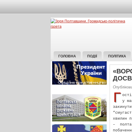
ГОЛОВНА
ПОДІЇ
ПОЛІТИКА
«ВОР
ДОСВ
Опубліков
Г
ості
у ма
закинут
“смугас
хвилин п
– полта
побаче