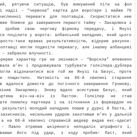
ний, рятуючи ситуацію, був вимушений піти на фол
ої надії – “червона” картка для воротаря і майже 70
численної переваги для полтавців. Скористатися нею
 вже ближче до завершення першого тайму – Закарлюка з
о зробив свою чергову фірмову передачу, і Янузі
ся поцілити у ворота: албанський нападник, який цього
просто-таки вражає результативністю, відкрив рахунок.
олтавці могли подвоїти перевагу, але іншому албанцеві
 – забракло влучності.
ерерви характер гри не змінився – “Ворскла” впевнено
ювала м’яч і продовжувала турбувати голкіпера-дублера
Могли відзначитися все той же Янузі та Безус, проте
е пощастило. Натомість на 60-й хвилині старання
ів вдалося довести до логічного завершення Громову,
мінив Закарлюку. Знову вдало асистував Безус, який
Артема віч-на-віч із Пастом. Голкіпер не став
вати помилку партнера і на зіткнення із форвардом не
 результаті молодий нападник пошив у дурні й Паста, й
захисників, несильним ударом закотивши м’яч у дальній
 а на 68-й хвилині справжній шедевр видав екс-одесит
 – Павло отримав шкіряного неподалік штрафного і,
увавши його під удар, з ходу пробив: Паст, який