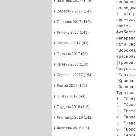
Жовтень 2017
(146)
необачн
поглядом
Вересень 2017
(147)
У кінц
престиж
Серпень 2017
(119)
навіть
футболі
Липень 2017
(149)
наперед
Червень 2017
(83)
Ліги Євр
“Ворскла
Травень 2017
(95)
Красноп
(Громов,
Квітень 2017
(110)
Результа
“Іллічі
Березень 2017
(154)
“Кривб
Лютий 2017
(121)
“Олексан
Турнірна
Січень 2017
(69)
1. “Шахт
2. “Дина
Грудень 2016
(113)
3. “Мета
4. “Крив
Листопад 2016
(142)
5. “Тавр
Жовтень 2016
(96)
6. “Ворс
7. “Арсе