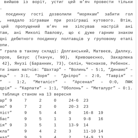
о вийшов із воріт, устиг цей м’яч провести тільки
.
і поєдинку гості дозволили “морякам” забити гол
у, невдало зігравши при розіграші кутового. Втім,
 цей пропущений м’яч не зіпсував настрій ані
стам, ані Миколі Павлову, що є дуже гарним знаком
одні дебютного поєдинку полтавців у груповому етапі
опи.
” грала в такому складі: Долганський, Матвеєв, Даллку,
ьоров, Безус (Ткачук, 90), Кривошеєнко, Закарлюка
 42), Янузі (Баранник, 73), Селін, Чеснаков, Ребенок.
ти інших матчів: “Шахтар” – “Волинь” – 5:1, “Динамо” –
вець” – 3:1, “Зоря” – “Дніпро” – 2:0, “Таврія” –
ас” – 1:2, “Металіст” – “Арсенал” – 0:0, ПФК
дрія” – “Карпати” – 1:1, “Оболонь” – “Металург” – 0:1.
 таблиця станом на 13 вересня
ар”
9
7
2
0
24-6
23
мо”
9
7
2
0
20-3
23
ліст”
9
5
4
0
16-8
19
бас”
9
5
1
3
9-8
16
ія”
9
3
5
1
13-9
14
кла”
9
4
2
3
11-10
14
нал”
9
3
4
2
14-9
13