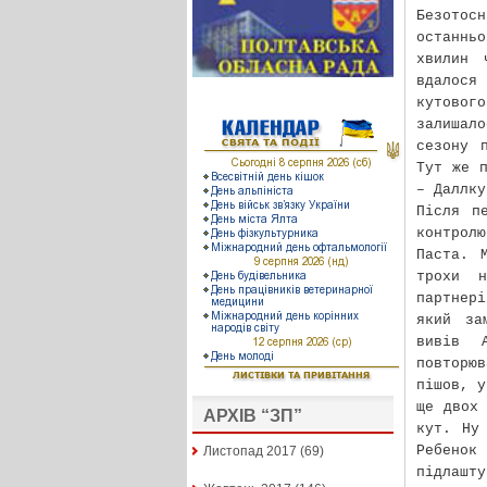
Безотос
останнь
хвилин 
вдалося
кутовог
залишало
сезону 
Тут же п
– Даллку
Після п
контрол
Паста. 
трохи н
партнер
який за
вивів 
повторю
пішов, у
ще двох 
АРХІВ “ЗП”
кут. Ну
Ребенок
Листопад 2017
(69)
підлашт