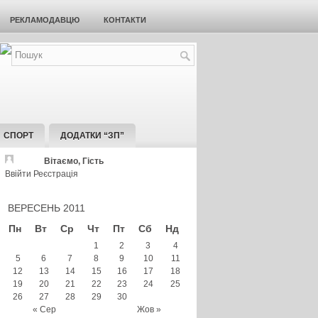
РЕКЛАМОДАВЦЮ
КОНТАКТИ
СПОРТ
ДОДАТКИ “ЗП”
Вітаємо, Гість
Ввійти
Реєстрація
ВЕРЕСЕНЬ 2011
Пн
Вт
Ср
Чт
Пт
Сб
Нд
1
2
3
4
5
6
7
8
9
10
11
12
13
14
15
16
17
18
19
20
21
22
23
24
25
26
27
28
29
30
« Сер
Жов »