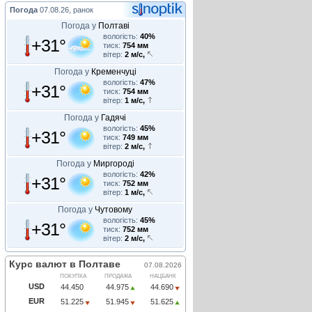
Погода
07.08.26, ранок
Погода у
Полтаві
вологість:
40%
+31°
тиск:
754 мм
вітер:
2 м/с,
Погода у
Кременчуці
вологість:
47%
+31°
тиск:
754 мм
вітер:
1 м/с,
Погода у
Гадячі
вологість:
45%
+31°
тиск:
749 мм
вітер:
2 м/с,
Погода у
Миргороді
вологість:
42%
+31°
тиск:
752 мм
вітер:
1 м/с,
Погода у
Чутовому
вологість:
45%
+31°
тиск:
752 мм
вітер:
2 м/с,