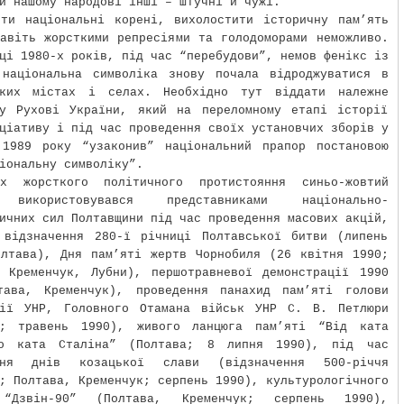
и нашому народові інші – штучні й чужі.
ити національні корені, вихолостити історичну пам’ять
авіть жорсткими репресіями та голодоморами неможливо.
ці 1980-х років, під час “перебудови”, немов фенікс із
 національна символіка знову почала відроджуватися в
ьких містах і селах. Необхідно тут віддати належне
му Рухові України, який на переломному етапі історії
ціативу і під час проведення своїх установчих зборів у
 1989 року “узаконив” національний прапор постановою
іональну символіку”.
х жорсткого політичного протистояння синьо-жовтий
 використовувався представниками національно-
ичних сил Полтавщини під час проведення масових акцій,
 відзначення 280-ї річниці Полтавської битви (липень
олтава), Дня пам’яті жертв Чорнобиля (26 квітня 1990;
, Кременчук, Лубни), першотравневої демонстрації 1990
тава, Кременчук), проведення панахид пам’яті голови
рії УНР, Головного Отамана військ УНР С. В. Петлюри
а; травень 1990), живого ланцюга пам’яті “Від ката
о ката Сталіна” (Полтава; 8 липня 1990), під час
ння днів козацької слави (відзначення 500-річчя
; Полтава, Кременчук; серпень 1990), культурологічного
 “Дзвін-90” (Полтава, Кременчук; серпень 1990),