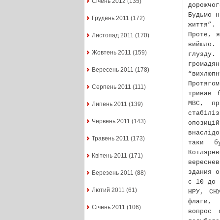
Січень 2012
(135)
дорожчог
Будьмо н
Грудень 2011
(172)
життя”.
Проте, я
Листопад 2011
(170)
вийшло.
Жовтень 2011
(159)
глузду.
громад
Вересень 2011
(178)
“вихлюп
Протяго
Серпень 2011
(111)
тривав 
МВС, п
Липень 2011
(139)
стабілі
Червень 2011
(143)
опозиці
внаслід
Травень 2011
(173)
таки б
Котляр
Квітень 2011
(171)
вересне
здания о
Березень 2011
(88)
с 10 до 
Лютий 2011
(61)
НРУ, СН
флаги, 
Січень 2011
(106)
вопрос 