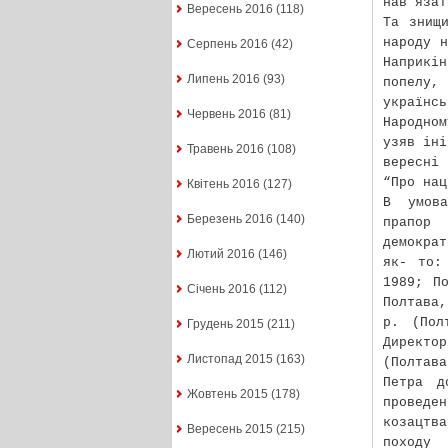
нав’язат
Вересень 2016
(118)
Та знищ
народу н
Серпень 2016
(42)
Наприкін
Липень 2016
(93)
попелу,
українс
Червень 2016
(81)
Народно
узяв іні
Травень 2016
(108)
вересні
“Про нац
Квітень 2016
(127)
В умова
Березень 2016
(140)
прапор
демократ
Лютий 2016
(146)
як- то:
1989; П
Січень 2016
(112)
Полтава
р. (Пол
Грудень 2015
(211)
Директо
Листопад 2015
(163)
(Полтав
Петра д
Жовтень 2015
(178)
проведе
козацтва
Вересень 2015
(215)
походу