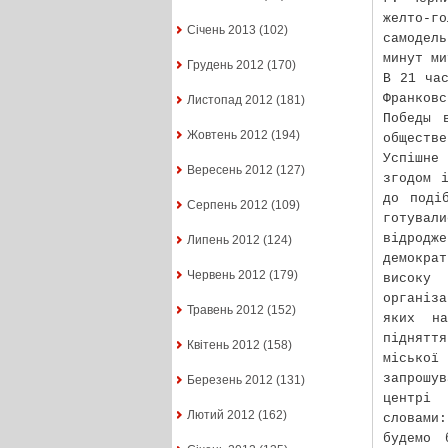
желто-го
Січень 2013
(102)
самодел
минут ми
Грудень 2012
(170)
В 21 ча
Франковс
Листопад 2012
(181)
Победы 
Жовтень 2012
(194)
обществе
Успішне
Вересень 2012
(127)
згодом 
до поді
Серпень 2012
(109)
готувал
відродж
Липень 2012
(124)
демокра
Червень 2012
(179)
високу 
організ
Травень 2012
(152)
яких на
піднятт
Квітень 2012
(158)
міської
запрошув
Березень 2012
(131)
центрі 
Лютий 2012
(162)
словами
будемо 