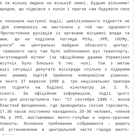
о за вільну людину на вільній землі. Будьмо вільними!
ародом, що підвівся з колін і прагне сам будувати своє
к показали наступні події, цивілізованого підняття не
 Для компромісу не вистачило у той час здорового
 Протистояння рухівців із органами місцевої влади та
янами, що не поділяли погляди РУХу, УРП, СНУМу,
нулося” на центральні майдани обласного центру.
м тривалого часу там було заблоковано рух транспорту,
багатолюдний мітинг (за офіційними даними Управління
рисутніх було близько 5 тис. чол). Тож з метою
зації ситуації депутати міськради спільно з лідерами
йних режиму партій прийняли компромісне рішення,
ок якого 27 вересня 1990 р. три національних прапори
уло піднято на будівлі кінотеатру ім. І. П.
евського. За офіційною інформацією, події цього
вого дня розгорталися так: “27 сентября 1990 г. возле
бластной филармонии, где проводилась сессия горсовета,
17.30 часов постоянно находилось 20–30 человек, членов
УМа и УРП, выставивших желто-голубые и черно-красные
плакаты. Основное требование собравшихся – решить
об установлении в центральной части города желто-