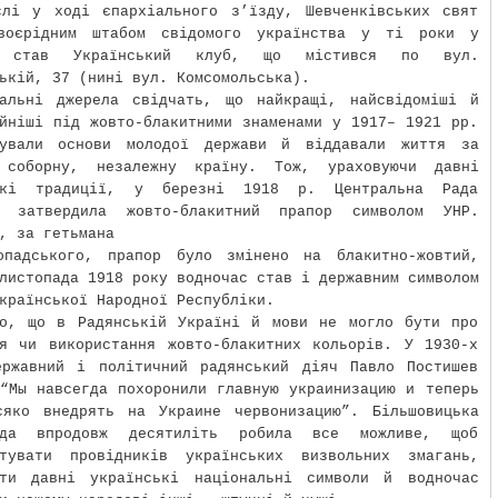
слі у ході єпархіального з’їзду, Шевченківських свят
воєрідним штабом свідомого українства у ті роки у
і став Український клуб, що містився по вул.
ькій, 37 (нині вул. Комсомольська).
тальні джерела свідчать, що найкращі, найсвідоміші й
йніші під жовто-блакитними знаменами у 1917– 1921 рр.
вували основи молодої держави й віддавали життя за
 соборну, незалежну країну. Тож, ураховуючи давні
ькі традиції, у березні 1918 р. Центральна Рада
о затвердила жовто-блакитний прапор символом УНР.
, за гетьмана
опадського, прапор було змінено на блакитно-жовтий,
листопада 1918 року водночас став і державним символом
країнської Народної Республіки.
ло, що в Радянській Україні й мови не могло бути про
ня чи використання жовто-блакитних кольорів. У 1930-х
ержавний і політичний радянський діяч Павло Постишев
“Мы навсегда похоронили главную украинизацию и теперь
сяко внедрять на Украине червонизацию”. Більшовицька
нда впродовж десятиліть робила все можливе, щоб
итувати провідників українських визвольних змагань,
ити давні українські національні символи й водночас