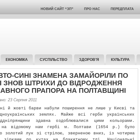
НОВИЙ САЙТ “ЗП”
ПРО НАС
ПЕРЕДПЛАТА
ЕКОНОМІКА
СУСПІЛЬСТВО
ЗДОРОВ’Я
КУЛЬТУРА
ТО-СИНІ ЗНАМЕНА ЗАМАЙОРІЛИ ПО
НІ ЗНОВ ШТРИХИ ДО ВІДРОДЖЕННЯ
АВНОГО ПРАПОРА НА ПОЛТАВЩИНІ
но: 23 Серпня 2011
ні й жовті барви набули поширення не лише у Києві та
ідноукраїнських землях. Майже всі герби українських
ддніпрянщини здавна оздоблювалися цими кольорами.
 на відомому нам гербі м. Полтави (1654 р.) було
но золотий лук зі стрілою, зверненою вниз, із чотирма
и зірками по кутах на блакитному тлі. Національні