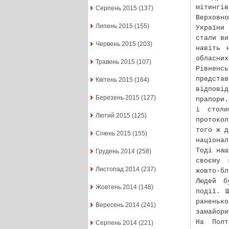
мітингі
Серпень 2015
(137)
Верховн
Липень 2015
(155)
України
стали ви
Червень 2015
(203)
навіть 
обласни
Травень 2015
(107)
Рівнен
предста
Квітень 2015
(164)
відповід
Березень 2015
(127)
прапори.
і столи
Лютий 2015
(125)
протоко
того ж д
Січень 2015
(155)
націонал
Тоді наш
Грудень 2014
(258)
своєму 
Листопад 2014
(237)
жовто-бл
Людей б
Жовтень 2014
(148)
події. 
раненько
Вересень 2014
(241)
замайори
На Полт
Серпень 2014
(221)