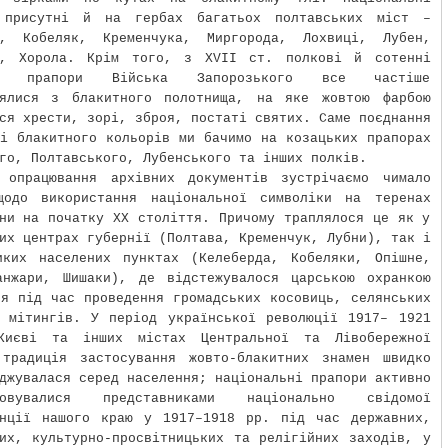
 присутні й на гербах багатьох полтавських міст –
а, Кобеляк, Кременчука, Миргорода, Лохвиці, Лубен,
а, Хорола. Крім того, з ХVІІ ст. полкові й сотенні
кі прапори Війська Запорозького все частіше
лялися з блакитного полотнища, на яке жовтою фарбою
ся хрести, зорі, зброя, постаті святих. Саме поєднання
і блакитного кольорів ми бачимо на козацьких прапорах
го, Полтавського, Лубенського та інших полків.
 опрацювання архівних документів зустрічаємо чимало
щодо використання національної символіки на теренах
ни на початку ХХ століття. Причому траплялося це як у
их центрах губернії (Полтава, Кременчук, Лубни), так і
иких населених пунктах (Келеберда, Кобеляки, Опішне,
анжари, Шишаки), де відстежувалося царською охранкою
я під час проведення громадських косовиць, селянських
, мітингів. У період української революції 1917– 1921
иєві та інших містах Центральної та Лівобережної
 традиція застосування жовто-блакитних знамен швидко
джувалася серед населення; національні прапори активно
стовувалися представниками національно свідомої
енції нашого краю у 1917–1918 рр. під час державних,
их, культурно-просвітницьких та релігійних заходів, у