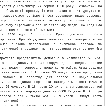
льного синьо-жовтого прапора на розгляд сесії міської
булася у Кременчуці 24 серпня 1990 року. Незважаючи на
ння більшості прокомуністично налаштованих депутатів,
я завершилася успішно і без особливих правопорушень,
 тоді досить широкого резонансу в області. Тож
мо суху інформацію про цю історичну подію, що надійшла
м до Полтавського обкому КПУ:
ста 1990 года в 9 часов в г. Кременчуге начала работу
орсовета. При обсуждении повестки дня демократическим
было внесено предложение о включении вопроса по
истической символике. При голосовании этот вопрос был
ен.
протеста представители демблока в количестве 57 чел.
 зал заседания. Так как кворума для проведения сессии
 для решения вопроса о продолжении работы была создана
льная комиссия. В 16 часов 30 минут сессия продолжила
, включив в повестку дня вопрос о национальной
ке. Возле здания горсовета находились члены РУХа в
ве 50 человек. В 18 часов 20 минут с импровизированной
митинг открыл народный депутат СССР Куценко Н. А., где
твовало около 2 тысяч чел. В 19 часов 5 минут шесть
служителей с
игова и Ивано-Франковска провели церемонию освящения