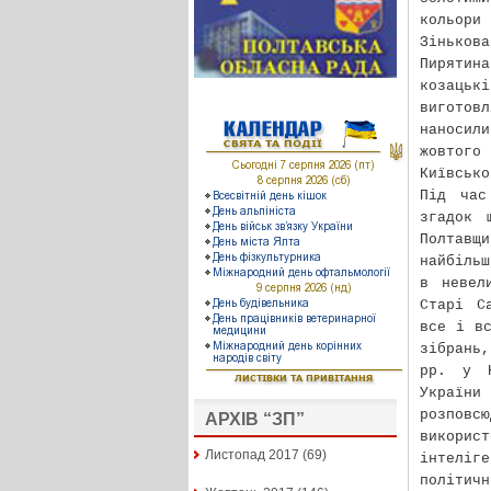
кольори
Зіньков
Пирятин
козаць
виготов
наносили
жовтого 
Київсько
Під час
згадок 
Полтавщи
найбільш
в невел
Старі С
все і вс
зібрань
рр. у К
України
розповсю
АРХІВ “ЗП”
викори
Листопад 2017
(69)
інтеліг
політичн