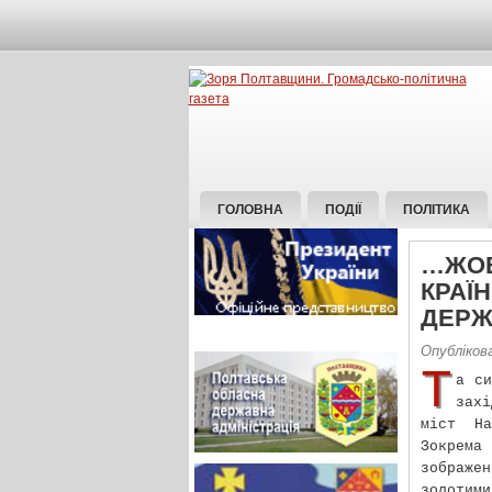
ГОЛОВНА
ПОДІЇ
ПОЛІТИКА
…ЖОВ
КРАЇ
ДЕРЖ
Опублікова
Т
а си
зах
міст На
Зокрема
зображе
золотим