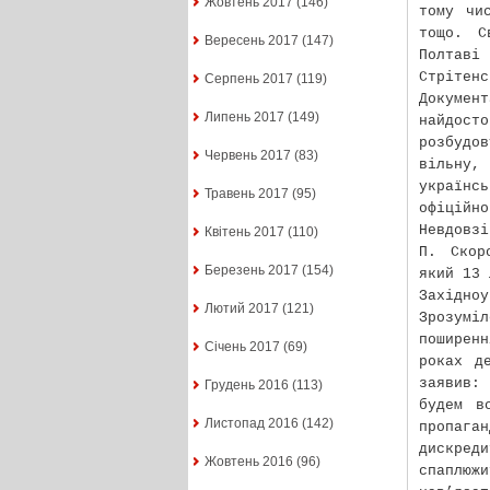
Жовтень 2017
(146)
тому чи
тощо. С
Вересень 2017
(147)
Полтав
Стрітенс
Серпень 2017
(119)
Докумен
Липень 2017
(149)
найдосто
розбудо
Червень 2017
(83)
вільну,
українс
Травень 2017
(95)
офіційн
Невдовзі
Квітень 2017
(110)
П. Скор
Березень 2017
(154)
який 13 
Західноу
Лютий 2017
(121)
Зрозумі
поширен
Січень 2017
(69)
роках д
заявив: 
Грудень 2016
(113)
будем в
Листопад 2016
(142)
пропага
дискред
Жовтень 2016
(96)
спаплюж