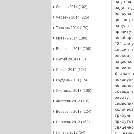
націона
Липень 2014
(102)
ради від
блокува
Червень 2014
(225)
ця акці
набула
Травень 2014
(170)
процитує
незабаро
Квітень 2014
(189)
“24 авгу
Березень 2014
(208)
сессия г
блоком 
Лютий 2014
(135)
национал
не включ
Січень 2014
(124)
В знак 
покинули
Грудень 2013
(174)
не было,
Листопад 2013
(165)
совещате
работу
Жовтень 2013
(116)
символи
количест
Вересень 2013
(124)
трибуны 
присутс
Серпень 2013
(162)
священно
Липень 2013
(54)
г. Черн