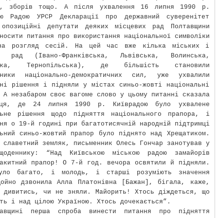
в, зборів тощо. А після ухвалення 16 липня 1990 р.
ою Радою УРСР Декларації про державний суверенітет
 опозиційні депутати деяких місцевих рад Полтавщини
носити питання про використання національної символіки
на розгляд сесій. На цей час вже кілька міських і
х рад (Івано-Франківська, Львівська, Волинська,
ська, Тернопільська), де більшість становили
вники національно-демократичних сил, уже ухвалили
ні рішення і підняли у містах синьо-жовті національні
 А незабаром своє вагоме слово у цьому питанні сказала
ця, де 24 липня 1990 р. Київрадою було ухвалене
льне рішення щодо підняття національного прапора, і
ня о 19-й годині при багатотисячній народній підтримці
ьний синьо-жовтий прапор було піднято над Хрещатиком.
 славетний земляк, письменник Олесь Гончар занотував у
щоденнику: “Над Київською міською радою замайорів
акитний прапор! О 7-й год. вечора освятили й підняли.
уло багато, і молодь, і старші розуміють значення
Щойно дзвонила Алла Платонівна [Бажан], бігала, каже,
 дивитись, чи не зняли. Майорить! Хтось діждеться, що
ть і над цілою Україною. Хтось дочекається”.
авщині перша спроба винести питання про підняття