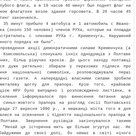
лубого флага, а в 19 часов 40 минут был поднят флаг на
ьном флагштоке возле здания горсовета. В 20 часов 45
тинг закончился…
с 35 минут прибыло 4 автобуса и 1 автомобиль с Ивано-
ка (около 150 человек) членов РУХа, которые на площади
встретились с членами РУХа г. Кременчуга… Нарушений
нного порядка не было”.
 проведення акції демократичними силами Кременчука (а
і Комсомольська) спонукало їхніх однодумців з Полтави
бних, більш рішучих кроків. До цього заходу полтавці
ися дуже ретельно: збирали у перехожих підписи про
ення національної символіки, розповсюджували перші
тичні газети. А напередодні власними силами зробили
металеву щоглу для прапора. Крім того, крайовою
ацією НРУ було випущено і розповсюджено листівки, в
селення інформувалося про винесення питання щодо
я синьо-жовтого прапора на розгляд сесії Полтавської
 ради 27 вересня 1990 р., а мешканці міста того ж дня
алися на освячення і підняття національного прапора в
Полтави. Звернення рухівців закінчувалося такими
: “Нехай ця історична мить ще більше згуртує нас. Не
байдужими до своєї долі, бо немає в світі нічого