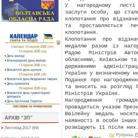
У нагородному листі 
заслуги особи, що стал
клопотання про відзнач
та проставляється пе
клопотання.
Клопотання про відзна
медаллю разом із наго
Радою Міністрів Авто
обласними, Київською та
державними адміністра
України у визначеному н
Подання про нагороджен
та вносить на розгляд 
Міністрів України.
Нагородження грома
провадиться указом През
Ювілейну медаль нося
АРХІВ “ЗП”
наявності в особи інших
розміщують її після них
Листопад 2017
(69)
Рубрика: