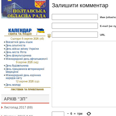
Залишити комментар
Имя (обов'я
E-mail (не п
URL
АРХІВ “ЗП”
Листопад 2017
(69)
−
6
=
три