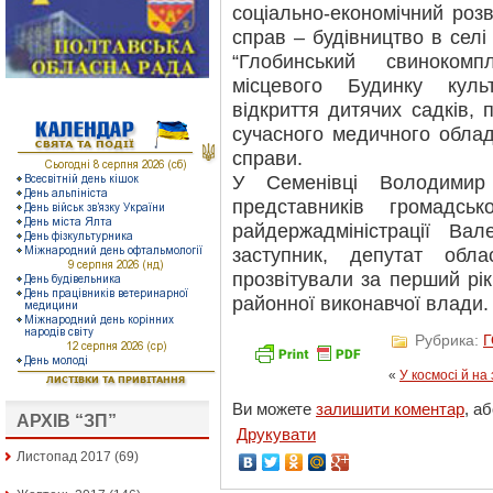
соціально-економічний роз
справ – будівництво в сел
“Глобинський свиноком
місцевого Будинку культ
відкриття дитячих садків, 
сучасного медичного обладн
справи.
У Семенівці Володимир
представників громадсь
райдержадміністрації В
заступник, депутат обл
прозвітували за перший рік
районної виконавчої влади.
Рубрика:
«
У космосі й на
Ви можете
залишити коментар
, а
АРХІВ “ЗП”
Друкувати
Листопад 2017
(69)