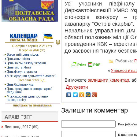
Усі учасники півфінал
Державтоінспекції УМВС Укр
спонсорів конкурсу – г
аквапарку “Острів скарбів”.
Начальник управління ДАІ
області полковник міліції 
проведення КВК – ефективн
до засвоєння “науки безпеки
Рубрика:
«
У космосі й на
Ви можете
залишити коментар
, а
Друкувати
Залишити комментар
АРХІВ “ЗП”
Имя (обов'я
Листопад 2017
(69)
E-mail (не п