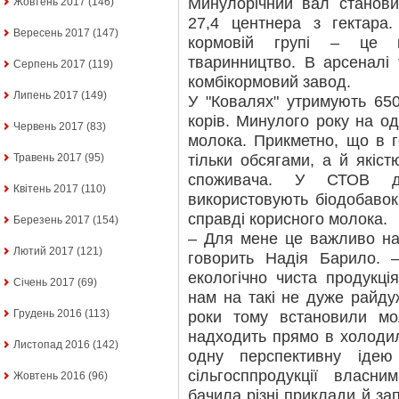
Минулорічний вал станови
Жовтень 2017
(146)
27,4 центнера з гектара
Вересень 2017
(147)
кормовій групі – це 
тваринництво. В арсеналі 
Серпень 2017
(119)
комбікормовий завод.
Липень 2017
(149)
У "Ковалях" утримують 650
корів. Минулого року на од
Червень 2017
(83)
молока. Прикметно, що в 
тільки обсягами, а й якіст
Травень 2017
(95)
споживача. У СТОВ дл
Квітень 2017
(110)
використовують біодобавок
справді корисного молока.
Березень 2017
(154)
– Для мене це важливо на
Лютий 2017
(121)
говорить Надія Барило.
екологічно чиста продукці
Січень 2017
(69)
нам на такі не дуже райдуж
Грудень 2016
(113)
роки тому встановили мо
надходить прямо в холодил
Листопад 2016
(142)
одну перспективну іде
сільгосппродукції влас
Жовтень 2016
(96)
бачила різні приклади й з