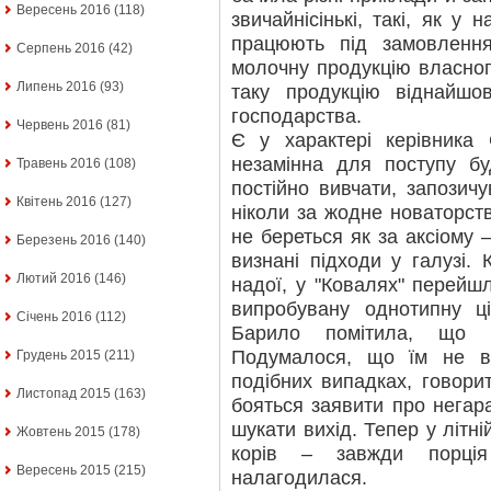
Вересень 2016
(118)
звичайнісінькі, такі, як у
працюють під замовленн
Серпень 2016
(42)
молочну продукцію власно
Липень 2016
(93)
таку продукцію віднайш
господарства.
Червень 2016
(81)
Є у характері керівника
незамінна для поступу бу
Травень 2016
(108)
постійно вивчати, запозичу
Квітень 2016
(127)
ніколи за жодне новаторст
не береться як за аксіому 
Березень 2016
(140)
визнані підходи у галузі.
Лютий 2016
(146)
надої, у "Ковалях" перейш
випробувану однотипну ц
Січень 2016
(112)
Барило помітила, що т
Подумалося, що їм не ви
Грудень 2015
(211)
подібних випадках, говорит
Листопад 2015
(163)
бояться заявити про негар
шукати вихід. Тепер у літні
Жовтень 2015
(178)
корів – завжди порція
Вересень 2015
(215)
налагодилася.