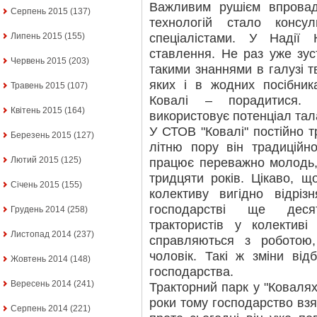
Важливим рушієм впровад
Серпень 2015
(137)
технологій стало консу
спеціалістами. У Надії
Липень 2015
(155)
ставлення. Не раз уже зу
Червень 2015
(203)
такими знаннями в галузі 
яких і в жодних посібни
Травень 2015
(107)
Ковалі – порадитися.
Квітень 2015
(164)
використовує потенціал тал
У СТОВ "Ковалі" постійно тр
Березень 2015
(127)
літню пору він традиційн
Лютий 2015
(125)
працює переважно молодь, 
тридцяти років. Цікаво, щ
Січень 2015
(155)
колективу вигідно відріз
господарстві ще десят
Грудень 2014
(258)
трактористів у колективі
Листопад 2014
(237)
справляються з роботою
чоловік. Такі ж зміни від
Жовтень 2014
(148)
господарства.
Вересень 2014
(241)
Тракторний парк у "Ковалях
роки тому господарство взя
Серпень 2014
(221)