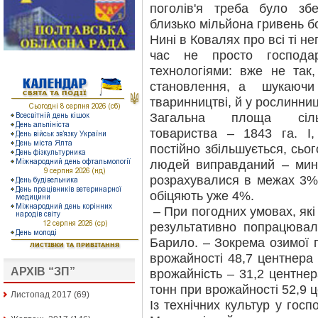
поголів'я треба було зб
близько мільйона гривень б
Нині в Ковалях про всі ті н
час не просто господа
технологіями: вже не так
становлення, а шукаючи 
тваринництві, й у рослинниц
Загальна площа сільс
товариства – 1843 га. І, 
постійно збільшується, сьог
людей виправданий – мин
розрахувалися в межах 3% 
обіцяють уже 4%.
– При погодних умовах, які
результативно попрацювал
Барило. – Зокрема озимої 
врожайності 48,7 центнера 
АРХІВ “ЗП”
врожайність – 31,2 центнер
тонн при врожайності 52,9 ц
Листопад 2017
(69)
Із технічних культур у гос