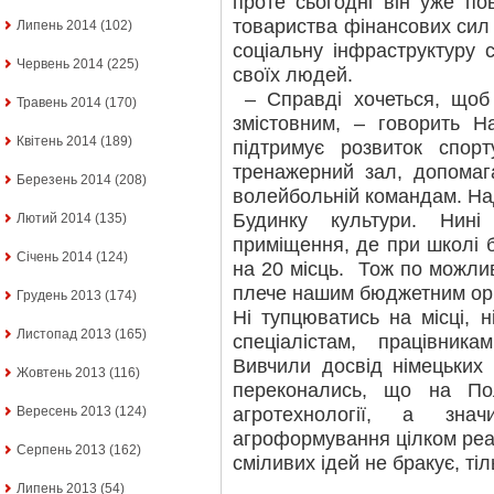
проте сьогодні він уже по
товариства фінансових сил
Липень 2014
(102)
соціальну інфраструктуру 
Червень 2014
(225)
своїх людей.
– Справді хочеться, щоб 
Травень 2014
(170)
змістовним, – говорить Н
Квітень 2014
(189)
підтримує розвиток спор
тренажерний зал, допомаг
Березень 2014
(208)
волейбольній командам. Над
Будинку культури. Нин
Лютий 2014
(135)
приміщення, де при школі 
Січень 2014
(124)
на 20 місць. Тож по можли
плече нашим бюджетним орг
Грудень 2013
(174)
Ні тупцюватись на місці, н
Листопад 2013
(165)
спеціалістам, працівник
Вивчили досвід німецьких 
Жовтень 2013
(116)
переконались, що на По
агротехнології, а знач
Вересень 2013
(124)
агроформування цілком реал
Серпень 2013
(162)
сміливих ідей не бракує, тіл
Липень 2013
(54)