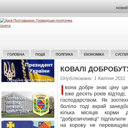
НОВИЙ 
ГОЛОВНА
ПОДІЇ
ПОЛІТИКА
ЕКОНОМІКА
СУСПІ
КОВАЛІ ДОБРОБУТ
Опубліковано: 1 Квітня 2011
І
вона добре знає ціну ц
вже десять років відтоді
господарством. Як зоотех
боліло тоді вкрай занедб
кілька місяців корми 
"доброзичливці" підпалили 
на корову не перевищува