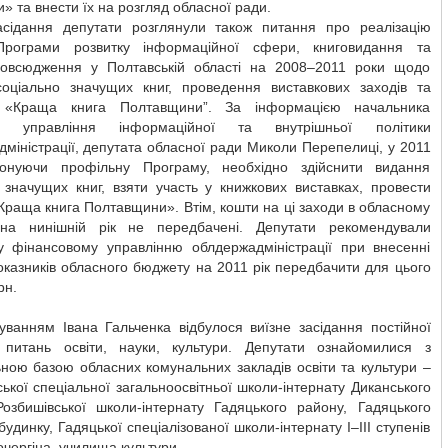
» та внести їх на розгляд обласної ради.
асідання депутати розглянули також питання про реалізацію
Програми розвитку інформаційної сфери, книговидання та
повсюдження у Полтавській області на 2008–2011 роки щодо
соціально значущих книг, проведення виставкових заходів та
у «Краща книга Полтавщини”. За інформацією начальника
го управління інформаційної та внутрішньої політики
міністрації, депутата обласної ради Миколи Перепелиці, у 2011
конуючи профільну Програму, необхідно здійснити видання
 значущих книг, взяти участь у книжкових виставках, провести
Краща книга Полтавщини». Втім, кошти на ці заходи в обласному
на нинішній рік не передбачені. Депутати рекомендували
у фінансовому управлінню облдержадміністрації при внесенні
оказників обласного бюджету на 2011 рік передбачити для цього
рн.
уванням Івана Гальченка відбулося виїзне засідання постійної
з питань освіти, науки, культури. Депутати ознайомилися з
ною базою обласних комунальних закладів освіти та культури –
ької спеціальної загальноосвітньої школи-інтернату Диканського
Розбишівської школи-інтернату Гадяцького району, Гадяцького
будинку, Гадяцької спеціалізованої школи-інтернату I–III ступенів
Кочергіна, училища культури.