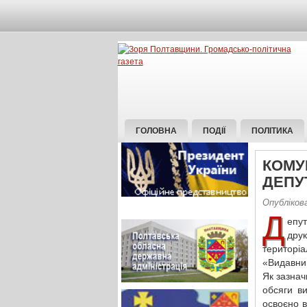
ГОЛОВНА
ПОДІЇ
ПОЛІТИКА
КОМУ
ДЕПУ
Опублікова
Д
епу
дру
територ
«Видавни
Як зазнач
обсяги в
освоєно в