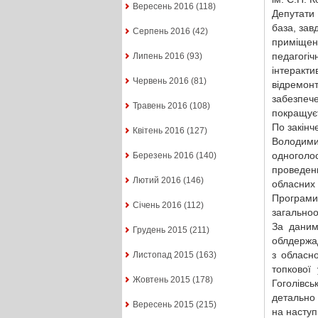
Вересень 2016
(118)
Депутати
база, зав
Серпень 2016
(42)
приміще
педагогі
Липень 2016
(93)
інтеракт
Червень 2016
(81)
відремонт
забезпеч
Травень 2016
(108)
покращуєт
По закінч
Квітень 2016
(127)
Володими
одноголо
Березень 2016
(140)
проведен
Лютий 2016
(146)
обласних
Програми
Січень 2016
(112)
загальноо
За даним
Грудень 2015
(211)
облдержад
з обласн
Листопад 2015
(163)
топково
Жовтень 2015
(178)
Гоголівс
детально 
Вересень 2015
(215)
на наступ