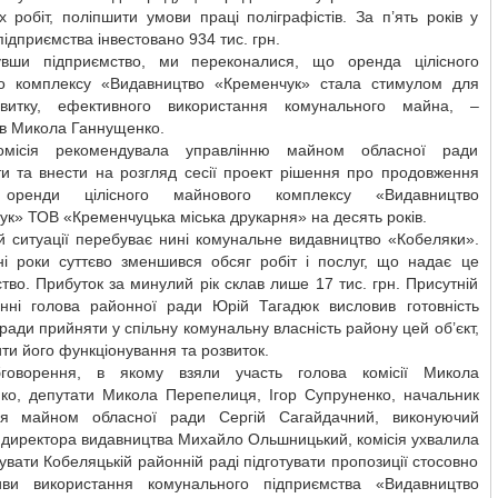
 робіт, поліпшити умови праці поліграфістів. За п’ять років у
підприємства інвестовано 934 тис. грн.
вши підприємство, ми переконалися, що оренда цілісного
о комплексу «Видавництво «Кременчук» стала стимулом для
витку, ефективного використання комунального майна, –
ив Микола Ганнущенко.
комісія рекомендувала управлінню майном обласної ради
ти та внести на розгляд сесії проект рішення про продовження
 оренди цілісного майнового комплексу «Видавництво
к» ТОВ «Кременчуцька міська друкарня» на десять років.
й ситуації перебуває нині комунальне видавництво «Кобеляки».
ні роки суттєво зменшився обсяг робіт і послуг, що надає це
тво. Прибуток за минулий рік склав лише 17 тис. грн. Присутній
анні голова районної ради Юрій Тагадюк висловив готовність
ради прийняти у спільну комунальну власність району цей об’єкт,
ти його функціонування та розвиток.
говорення, в якому взяли участь голова комісії Микола
ко, депутати Микола Перепелиця, Ігор Супруненко, начальник
ня майном обласної ради Сергій Сагайдачний, виконуючий
 директора видавництва Михайло Ольшницький, комісія ухвалила
вати Кобеляцькій районній раді підготувати пропозиції стосовно
иви використання комунального підприємства «Видавництво