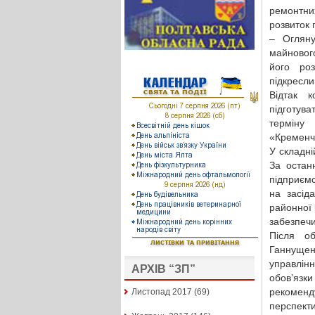
ремонтних
розвиток 
– Огляну
майновог
його роз
підкресл
Відтак 
підготува
терміну
«Кременчу
У складні
За остан
підприємс
на засід
районної 
забезпечи
Після об
Ганнущен
управлін
АРХІВ “ЗП”
обов’язки
рекоменду
Листопад 2017
(69)
перспект