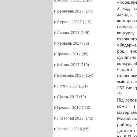
Жовтень 2017
(146)
«Кобеляки
У ході з
Вересень 2017
(147)
заходів 
книгороз
Серпень 2017
(119)
випуску 
конкурс
Липень 2017
(149)
головно
Червень 2017
(83)
облдержад
році, ви
Травень 2017
(95)
суспільно
конкурс «
Квітень 2017
(110)
бюджеті 
головном
Березень 2017
(154)
змін до п
Лютий 2017
(121)
232 тис. г
***
Січень 2017
(69)
Під голов
комісії 
Грудень 2016
(113)
матеріаль
Михайлівс
Листопад 2016
(142)
району, 
Жовтень 2016
(96)
дитячого 
ім. Є.П. 