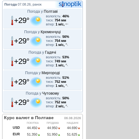
Погода
07.08.26, ранок
Погода у
Полтаві
вологість:
46%
+29°
тиск:
754 мм
вітер:
1 м/с,
Погода у
Кременчуці
вологість:
56%
+29°
тиск:
754 мм
вітер:
1 м/с,
Погода у
Гадячі
вологість:
53%
+29°
тиск:
749 мм
вітер:
1 м/с,
Погода у
Миргороді
вологість:
51%
+29°
тиск:
752 мм
вітер:
1 м/с,
Погода у
Чутовому
вологість:
50%
+29°
тиск:
752 мм
вітер:
2 м/с,