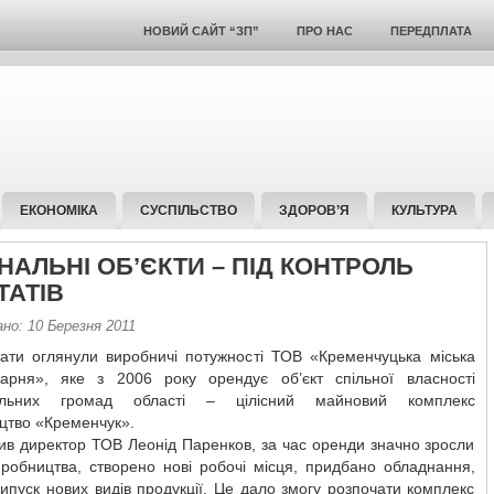
НОВИЙ САЙТ “ЗП”
ПРО НАС
ПЕРЕДПЛАТА
ЕКОНОМІКА
СУСПІЛЬСТВО
ЗДОРОВ’Я
КУЛЬТУРА
НАЛЬНІ ОБ’ЄКТИ – ПІД КОНТРОЛЬ
ТАТІВ
но: 10 Березня 2011
тати оглянули виробничі потужності ТОВ «Кременчуцька міська
карня», яке з 2006 року орендує об’єкт спільної власності
іальних громад області – цілісний майновий комплекс
цтво «Кременчук».
ив директор ТОВ Леонід Паренков, за час оренди значно зросли
иробництва, створено нові робочі місця, придбано обладнання,
ипуск нових видів продукції. Це дало змогу розпочати комплекс