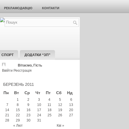
РЕКЛАМОДАВЦЮ
КОНТАКТИ
СПОРТ
ДОДАТКИ “ЗП”
Вітаємо, Гість
Ввійти
Реєстрація
БЕРЕЗЕНЬ 2011
Пн
Вт
Ср
Чт
Пт
Сб
Нд
1
2
3
4
5
6
7
8
9
10
11
12
13
14
15
16
17
18
19
20
21
22
23
24
25
26
27
28
29
30
31
« Лют
Кві »