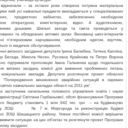
 відзначали – за останні роки створена потужна матеріальна
дяки якій усі навчальні предмети викладаються у спеціалізованих
ннях, предметних кабінетах, забезпечених необхідною
чною літературою, комп’ютерною, відео- й аудіотехнікою,
ивними дошками. Шкільні заходи та свята проводяться у
ованих та обладнаних актових залах. Вихованці шкіл-інтернатів
ені п’ятиразовим харчуванням, необхідним одягом, взуттям,
ься їх медичне обслуговування.
енні виїзного засідання депутати Ірина Балибіна, Тетяна Капліна,
р Беседа, Микола Несен, Руслана Крайнова та Петро Ворона
сно підтримали пропозицію Івана Гальченка щодо подальшого
ня виїзних засідань комісії для вивчення проблемних питань
 комунальних закладів. Депутати розглянули проект обласної
 “Попередження виникнення аварійних ситуацій в окремих
світніх навчальних закладах області на 2011 рік”.
и заступника начальника головного управління освіти і науки
міністрації Світлани Горбаньової, обсяг фінансування Програми
ого бюджету становить 1 млн 642 тис. грн – на будівництво
ї у ЗОШ № 7 м. Миргорода та реконструкцію будівлі
ької ЗОШ Шишацького району. Члени постійної комісії вирішили
вивчити ситуацію на цих об’єктах та розглянути проект Програми
ному засіданні.