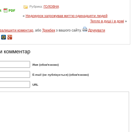
Рубрика:
ГОЛОВНА
«
Недокурок загрожував життю одинадцяти людей
Тепло в душі і в домі
»
залишити коментар
, або
Трекбек
з вашого сайту.
Друкувати
и комментар
Имя (обов'язково)
E-mail (не публікується) (обов'язково)
URL