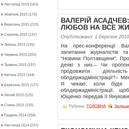
Листопад 2015
(163)
Жовтень 2015
(178)
ВАЛЕРІЙ АСАДЧЕВ
Вересень 2015
(215)
ЛЮБОВ НА ВСЕ ЖИ
Серпень 2015
(137)
Опубліковано: 1 Березня 2010
Липень 2015
(155)
На прес-конференції Ва
запитання журналістів та
Червень 2015
(203)
“Новини Полтавщини”. Про
деякі з них.– Чи пропо
Травень 2015
(107)
продовжити діяльні
Квітень 2015
(164)
облдержадміністрації?– Мен
Я чекаю, коли буде п
Березень 2015
(127)
облдержадміністрації, щ
Лютий 2015
(125)
Ющенко передав її Янукови
Січень 2015
(155)
Рубрика:
ГОЛОВНА
Залиши
Грудень 2014
(258)
Листопад 2014
(237)