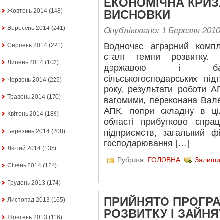
ЕКОНОМІЧНА КРИЗА
Жовтень 2014
(148)
ВИСНОВКИ
Вересень 2014
(241)
Опубліковано: 1 Березня 2010
Водночас аграрний комп
Серпень 2014
(221)
сталі темпи розвитку.
Липень 2014
(102)
державою і банкі
сільськогосподарських пі
Червень 2014
(225)
року, результати роботи 
Травень 2014
(170)
вагомими, переконана Вал
АПК, попри складну в ці
Квітень 2014
(189)
області прибутково спра
Березень 2014
(208)
підприємств, загальний фі
господарювання […]
Лютий 2014
(135)
Рубрика:
ГОЛОВНА
Залиши
Січень 2014
(124)
Грудень 2013
(174)
ПРИЙНЯТО ПРОГР
Листопад 2013
(165)
РОЗВИТКУ І ЗАЙН
Жовтень 2013
(116)