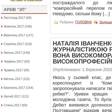
постраждалого до ліка
“компресійний перелом по
АРХІВ “ЗП”
Невідомо, скільки йому […]
Листопад 2017
(69)
Рубрика:
ГОЛОВНА
Залиши
Жовтень 2017
(146)
Вересень 2017
(147)
НАТАЛІЯ ІВАНЧЕНКО
Серпень 2017
(119)
ЖУРНАЛІСТИКОЮ 
Липень 2017
(149)
ВОНА ВИСОКОМОР
ВИСОКОПРОФЕСІЙ
Червень 2017
(83)
Опубліковано: 1 Березня 2010
Травень 2017
(95)
Якось у сьомий клас, де
Квітень 2017
(110)
кореспондент із “Ком
Березень 2017
(154)
запропонувала написати тві
рибки?”. Уривки кращих 
Лютий 2017
(121)
молодіжна газета. То була
Дебют виявився доленосн
Січень 2017
(69)
Полтавщини” відкрив вечір