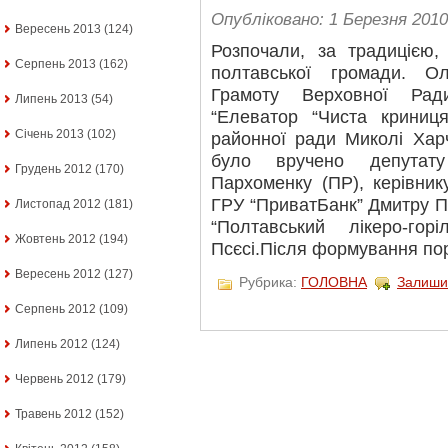
Опубліковано: 1 Березня 2010
Вересень 2013
(124)
Розпочали, за традицією,
Серпень 2013
(162)
полтавської громади. О
Грамоту Верховної Рад
Липень 2013
(54)
“Елеватор “Чиста криниця
Січень 2013
(102)
районної ради Миколі Хар
було вручено депутат
Грудень 2012
(170)
Пархоменку (ПР), керівник
ГРУ “ПриватБанк” Дмитру П
Листопад 2012
(181)
“Полтавський лікеро-го
Жовтень 2012
(194)
Псєсі.Після формування по
Вересень 2012
(127)
Рубрика:
ГОЛОВНА
Залиши
Серпень 2012
(109)
Липень 2012
(124)
Червень 2012
(179)
Травень 2012
(152)