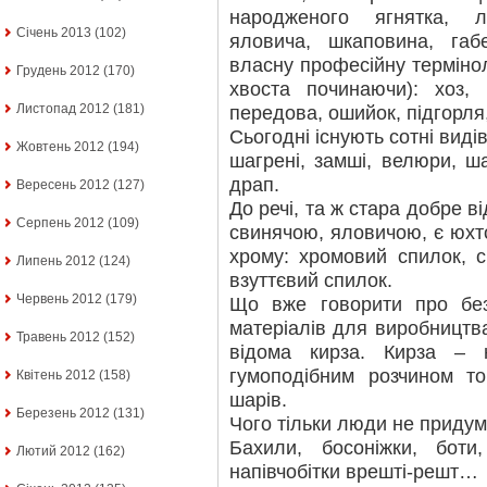
народженого ягнятка, л
Січень 2013
(102)
яловича, шкаповина, габ
власну професійну терміно
Грудень 2012
(170)
хвоста починаючи): хоз, 
Листопад 2012
(181)
передова, ошийок, підгорля
Сьогодні існують сотні видів
Жовтень 2012
(194)
шагрені, замші, велюри, ша
драп.
Вересень 2012
(127)
До речі, та ж стара добре в
Серпень 2012
(109)
свинячою, яловичою, є юхто
хрому: хромовий спилок, с
Липень 2012
(124)
взуттєвий спилок.
Червень 2012
(179)
Що вже говорити про бе
матеріалів для виробництв
Травень 2012
(152)
відома кирза. Кирза –
гумоподібним розчином то
Квітень 2012
(158)
шарів.
Березень 2012
(131)
Чого тільки люди не придум
Бахили, босоніжки, боти,
Лютий 2012
(162)
напівчобітки врешті-решт…