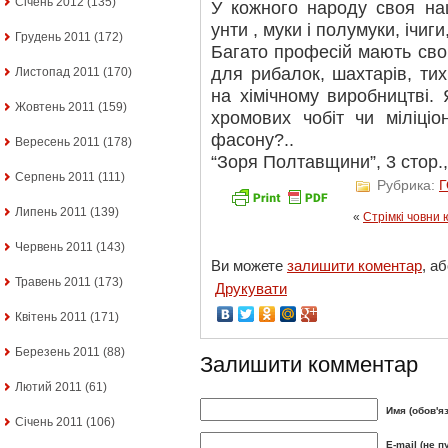
Січень 2012
(135)
У кожного народу своя нац
унти , муки і полумуки, ічиги
Грудень 2011
(172)
Багато професій мають сво
для рибалок, шахтарів, тих
Листопад 2011
(170)
на хімічному виробництві.
Жовтень 2011
(159)
хромових чобіт чи міліціо
фасону?..
Вересень 2011
(178)
“Зоря Полтавщини”, 3 стор.
Серпень 2011
(111)
Рубрика:
Липень 2011
(139)
«
Стрімкі човни 
Червень 2011
(143)
Ви можете
залишити коментар
, а
Травень 2011
(173)
Друкувати
Квітень 2011
(171)
Березень 2011
(88)
Залишити комментар
Лютий 2011
(61)
Имя (обов'я
Січень 2011
(106)
E-mail (не п