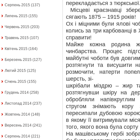
перекладається з тюркської
Серпень 2015
(137)
Місцеві краєзнавці збере
сягають 1875 – 1915 років!
Липень 2015
(155)
Ох і міцними були ялові чо
Червень 2015
(203)
колись за три карбованці в 
справити!
Травень 2015
(107)
Майже кожна родина жу
Квітень 2015
(164)
чинбарства. Процес під
майбутні чоботи був довгим
Березень 2015
(127)
розтягнути та висушити н
Лютий 2015
(125)
розмочити, натерти попе
шерсть, зі-
Січень 2015
(155)
шкрібали міздрю – жир т
розтягнувши шкіру на дер
Грудень 2014
(258)
обробляли напівкругли
Листопад 2014
(237)
стругом знімають кору 
пересипали дубовою корою 
Жовтень 2014
(148)
в якому її витримували місяц
Вересень 2014
(241)
того, якого вона була сорту 
На машівському гербі зобр
Серпень 2014
(221)