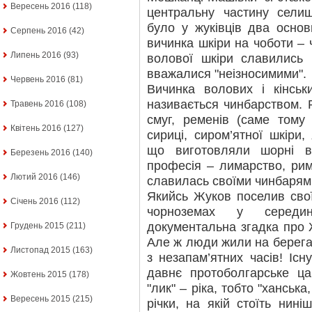
Вересень 2016
(118)
центральну частину сели
було у жуківців два осно
Серпень 2016
(42)
вичинка шкіри на чоботи – 
Липень 2016
(93)
волової шкіри славились п
вважалися "неізносимими".
Червень 2016
(81)
Вичинка волових і кінсь
називається чинбарством. 
Травень 2016
(108)
смуг, ременів (саме тому 
Квітень 2016
(127)
сириці, сиром’ятної шкіри
що виготовляли шорні 
Березень 2016
(140)
професія – лимарство, рим
Лютий 2016
(146)
славилась своїми чинбарям
Якийсь Жуков поселив свої
Січень 2016
(112)
чорноземах у середи
документальна згадка про 
Грудень 2015
(211)
Але ж люди жили на берегах
Листопад 2015
(163)
з незапам’ятних часів! Існ
давнє протоболгарське царс
Жовтень 2015
(178)
"лик" – ріка, тобто "ханська
Вересень 2015
(215)
річки, на якій стоїть нин