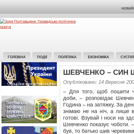
НОВИЙ 
ГОЛОВНА
ПОДІЇ
ПОЛІТИКА
ЕКОНОМІКА
СУСПІ
ШЕВЧЕНКО – СИН
Опубліковано: 14 Вересня 20
– Для того, щоб пошити ч
доби, – розповідає Шевчен
Година – на затяжку. За ден
знімаю не на ніч, а лише 
готові. Взувай і носи на зд
Шевченко показує чоботи. –
був, то батько шив черевики