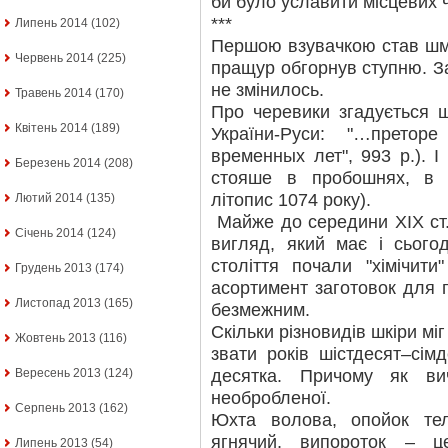
би було уславити місцевих 
***
Липень 2014
(102)
Першою взувачкою став шм
Червень 2014
(225)
пращур обгорнув ступню. За
не змінилось.
Травень 2014
(170)
Про черевики згадується щ
Квітень 2014
(189)
України-Руси: "…претор
временных лет", 993 р.). І
Березень 2014
(208)
стояше в пробошнях, в ч
літопис 1074 року).
Лютий 2014
(135)
Майже до середини ХІХ ст.
Січень 2014
(124)
вигляд, який має і сього
століття почали "хімічити
Грудень 2013
(174)
асортимент заготовок для 
Листопад 2013
(165)
безмежним.
Скільки різновидів шкіри міг
Жовтень 2013
(116)
звати років шістдесят–сі
десятка. Причому як вич
Вересень 2013
(124)
необробленої.
Серпень 2013
(162)
Юхта волова, опойок те
ягнячий, випороток – 
Липень 2013
(54)