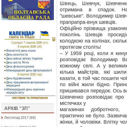
Швець, Шевчук, Шевчен
отримана в спадок. На
"шевське". Володимир Шевче
прапрапра-внук шевців.
Офіційно прізвища узаконені
поколінь Шевців проси
колодкою на колінах, скіль
протягом століть!
– У 1959 році, коли я кин
розповідає Володимир В
кожному селі. А у велики
кілька майстрів, які шил
казати, в той час пошити ч
по війні жили бідно. Прин
пришивався передок. Ось вам
Шевченко розповідає про 
містечках у
АРХІВ “ЗП”
магазинах добротного, 
практично не було. Зазвича
Листопад 2017
(69)
жінки, й чоловіки. Влітку ч