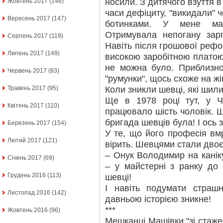
носили. З дитячого взуття в
Жовтень 2017
(146)
часи дефіциту, "викидали" ч
Вересень 2017
(147)
ботинками. У мене ма
Отримувала непогану зарп
Серпень 2017
(119)
Навіть після грошової рефо
Липень 2017
(149)
високою заробітною платою.
не можна було. Приблизно
Червень 2017
(83)
"румунки", щось схоже на жін
Коли зникли шевці, які шили
Травень 2017
(95)
Ще в 1978 році тут, у Чу
Квітень 2017
(110)
працювало шість чоловік. 
бригада шевців була! І ос
Березень 2017
(154)
У те, що його професія в
Лютий 2017
(121)
вірить. Шевцями стали двоє
– Онук Володимир на каніку
Січень 2017
(69)
– у майстерні з ранку до 
Грудень 2016
(113)
шевці!
І навіть подумати страш
Листопад 2016
(142)
давньою історією зникне!
***
Жовтень 2016
(96)
Мешканці Машівки "зі стаже