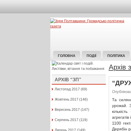
ГОЛОВНА
ПОДІЇ
ПОЛІТИКА
Архів 
АРХІВ “ЗП”
“ДРУ
Листопад 2017
(69)
Опубліков
Жовтень 2017
(146)
Та селян
урожай. З
Вересень 2017
(147)
кількіст
агрегатів
Серпень 2017
(119)
1100 гек
Дерябін р
Липень 2017
(149)