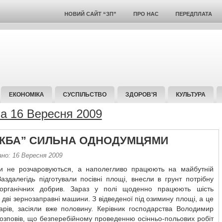
НОВИЙ САЙТ “ЗП”
ПРО НАС
ПЕРЕДПЛАТА
ЕКОНОМІКА
СУСПІЛЬСТВО
ЗДОРОВ’Я
КУЛЬТУРА
за 16 Вересня 2009
ЖБА” СИЛЬНА ОДНОДУМЦЯМИ
ано: 16 Вересня 2009
и не розчаровуються, а наполегливо працюють на майбутній
аздалегідь підготували посівні площі, внесли в грунт потрібну
ь органічних добрив. Зараз у полі щоденно працюють шість
 і дві зернозаправні машини. З відведеної під озимину площі, а це
тарів, засіяли вже половину. Керівник господарства Володимир
озповів, що безперебійному проведенню осінньо-польових робіт