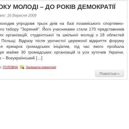
ОКУ МОЛОДІ – ДО РОКІВ ДЕМОКРАТІЇ
ано: 16 Вересня 2009
оходив упродовж трьох днів на базі позаміського спортивно-
го табору "Зоряний". Його учасниками стали 170 представників
х організацій, студентської та шкільної молоді з 18 областей
і Польщі. Відразу після урочистої церемонії відкриття форуму
ся ярмарок громадських ініціатив, під час якого пройшла
ія майже 30 громадських організацій із усіх куточків України.
 – Всеукраїнський […]
а:
ГОЛОВНА
Залишити коментар!
Повністью »