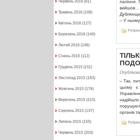
Червень 2016
(81)
паління. 
вийшов… 
Травень 2016
(108)
Дублянщин
– У ньому
Квітень 2016
(127)
Рубрик
Березень 2016
(140)
Лютий 2016
(146)
ТІЛЬ
Січень 2016
(112)
ПОДО
Грудень 2015
(211)
Опубліков
Листопад 2015
(163)
– Так, пи
цьому є 
Жовтень 2015
(178)
Управлін
надійшло
Вересень 2015
(215)
порушуют
Серпень 2015
(137)
органів т
Липень 2015
(155)
Рубрик
Червень 2015
(203)