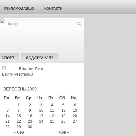
РЕКЛАМОДАВЦЮ
КОНТАКТИ
СПОРТ
ДОДАТКИ “ЗП”
Вітаємо, Гість
Ввійти
Реєстрація
ВЕРЕСЕНЬ 2009
Пн
Вт
Ср
Чт
Пт
Сб
Нд
1
2
3
4
5
6
7
8
9
10
11
12
13
14
15
16
17
18
19
20
21
22
23
24
25
26
27
28
29
30
« Сер
Жов »