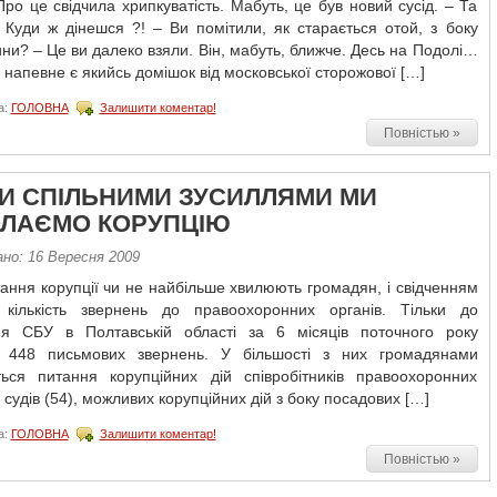
Про це свідчила хрипкуватість. Мабуть, це був новий сусід. – Та
Куди ж дінешся ?! – Ви помітили, як старається отой, з боку
и? – Це ви далеко взяли. Він, мабуть, ближче. Десь на Подолі…
 напевне є якийсь домішок від московської сторожової […]
а:
ГОЛОВНА
Залишити коментар!
Повністью »
КИ СПІЛЬНИМИ ЗУСИЛЛЯМИ МИ
ЛАЄМО КОРУПЦІЮ
ано: 16 Вересня 2009
тання корупції чи не найбільше хвилюють громадян, і свідченням
кількість звернень до правоохоронних органів. Тільки до
ня СБУ в Полтавській області за 6 місяців поточного року
 448 письмових звернень. У більшості з них громадянами
ься питання корупційних дій співробітників правоохоронних
а судів (54), можливих корупційних дій з боку посадових […]
а:
ГОЛОВНА
Залишити коментар!
Повністью »