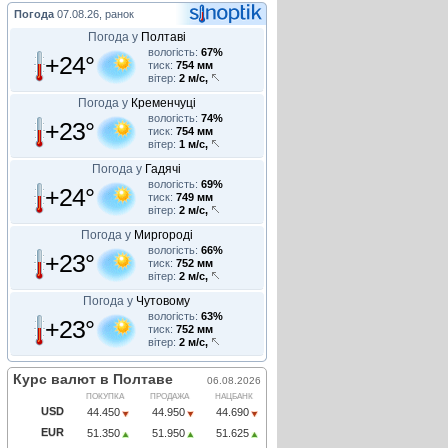
Погода
07.08.26, ранок
Погода у
Полтаві
вологість:
67%
+24°
тиск:
754 мм
вітер:
2 м/с,
Погода у
Кременчуці
вологість:
74%
+23°
тиск:
754 мм
вітер:
1 м/с,
Погода у
Гадячі
вологість:
69%
+24°
тиск:
749 мм
вітер:
2 м/с,
Погода у
Миргороді
вологість:
66%
+23°
тиск:
752 мм
вітер:
2 м/с,
Погода у
Чутовому
вологість:
63%
+23°
тиск:
752 мм
вітер:
2 м/с,