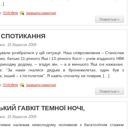
…]
а:
ГОЛОВНА
Залишити коментар!
Повністью »
 СПОТИКАННЯ
ано: 16 Вересня 2009
вали розібратися у цій ситуації. Наш співрозмовник – Станіслав
о, батько 11-річного Яші і 13-річного Кості – учнів згаданого НВК
иходжу додому, – згадує він, – а в меншого Яші очі нажахані.
ає: “За нами гналися дядьки в бронежилетах, один був з
, інший – з пістолетом”. Я навіть спочатку не повірив, […]
а:
ГОЛОВНА
Залишити коментар!
Повністью »
КИЙ ГАВКІТ ТЕМНОЇ НОЧІ,
ано: 16 Вересня 2009
певне належав немолодому чоловікові з багатолітнім стажем