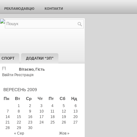
РЕКЛАМОДАВЦЮ
КОНТАКТИ
СПОРТ
ДОДАТКИ “ЗП”
Вітаємо, Гість
Ввійти
Реєстрація
ВЕРЕСЕНЬ 2009
Пн
Вт
Ср
Чт
Пт
Сб
Нд
1
2
3
4
5
6
7
8
9
10
11
12
13
14
15
16
17
18
19
20
21
22
23
24
25
26
27
28
29
30
« Сер
Жов »