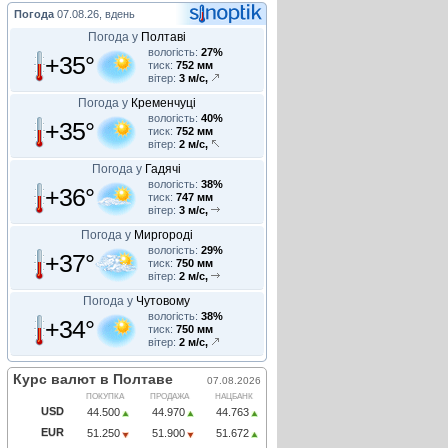
Погода
07.08.26, вдень
Погода у
Полтаві
вологість:
27%
+35°
тиск:
752 мм
вітер:
3 м/с,
Погода у
Кременчуці
вологість:
40%
+35°
тиск:
752 мм
вітер:
2 м/с,
Погода у
Гадячі
вологість:
38%
+36°
тиск:
747 мм
вітер:
3 м/с,
Погода у
Миргороді
вологість:
29%
+37°
тиск:
750 мм
вітер:
2 м/с,
Погода у
Чутовому
вологість:
38%
+34°
тиск:
750 мм
вітер:
2 м/с,