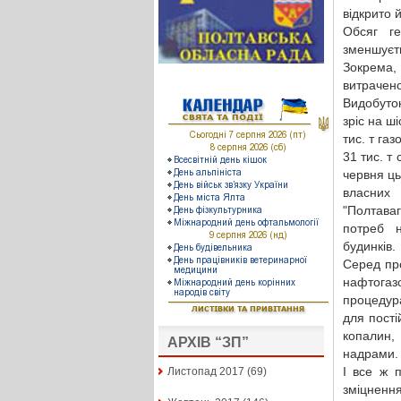
відкрито 
Обсяг ге
зменшуєть
Зокрема, 
витрачен
Видобуток
зріс на ш
тис. т га
31 тис. т
червня ць
власних
"Полтава
потреб н
будинків.
Серед пр
нафтогаз
процедура
для пості
копалин,
АРХІВ “ЗП”
надрами.
І все ж 
Листопад 2017
(69)
зміцненн