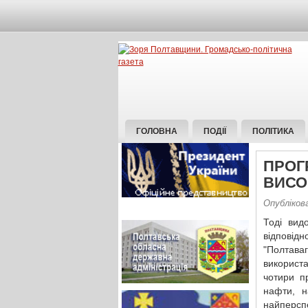
ГОЛОВНА
ПОДІЇ
ПОЛІТИКА
ПРОГ
ВИСО
Опубліков
Тоді вид
відпові
"Полтава
використ
чотири п
нафти, н
найперсп