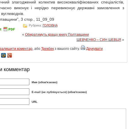
ячний злагоджений колектив висококваліфікованих спеціалістів,
єчасно виконує і нерідко перевиконує державні замовлення з
 вуглеводнів.
тавщини”, 3 стор., 11_09_09
Рубрика:
ГОЛОВНА
«
Обиратимуть кращу книгу Полтавщини
ШЕВЧЕНКО – СИН ШЕВЦЯ
»
залишити коментар
, або
Трекбек
з вашого сайту.
Друкувати
и комментар
Имя (обов'язково)
E-mail (не публікується) (обов'язково)
URL