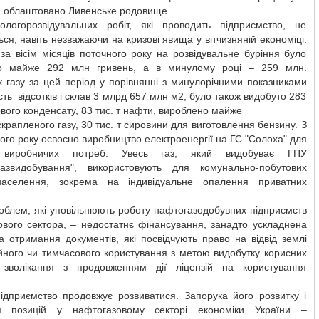
й облаштовано Ливенське родовище.
ологорозвідувальних робіт, які проводить підприємство, не
ся, навіть незважаючи на кризові явища у вітчизняній економіці.
за вісім місяців поточного року на розвідувальне буріння було
о майже 292 млн гривень, а в минулому році – 259 млн.
 газу за цей період у порівнянні з минулорічними показниками
ість відсотків і склав 3 млрд 657 млн м2, було також видобуто 283
зового конденсату, 83 тис. т нафти, вироблено майже
 скрапленого газу, 30 тис. т сировини для виготовлення бензину. З
ого року освоєно виробництво електроенергії на ГС "Солоха" для
 виробничих потреб. Увесь газ, який видобуває ГПУ
газвидобування", використовують для комунально-побутових
аселення, зокрема на індивідуальне опалення приватних
облем, які уповільнюють роботу нафтогазодобувних підприємств
ового сектора, – недостатнє фінансування, занадто ускладнена
 отримання документів, які посвідчують право на відвід землі
йного чи тимчасового користування з метою видобутку корисних
 зволікання з продовженням дії ліцензій на користування
підприємство продовжує розвиватися. Запорука його розвитку і
я позицій у нафтогазовому секторі економіки України –