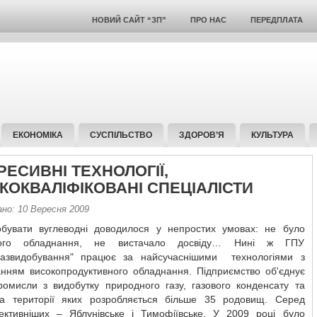
НОВИЙ САЙТ “ЗП”
ПРО НАС
ПЕРЕДПЛАТА
ЕКОНОМІКА
СУСПІЛЬСТВО
ЗДОРОВ’Я
КУЛЬТУРА
РЕСИВНІ ТЕХНОЛОГІЇ,
КОКВАЛІФІКОВАНІ СПЕЦІАЛІСТИ
ано: 10 Вересня 2009
обувати вуглеводні доводилося у непростих умовах: не було
дного обладнання, не вистачало досвіду… Нині ж ГПУ
газвидобування" працює за найсучаснішими технологіями з
анням високопродуктивного обладнання. Підприємство об'єднує
ромисли з видобутку природного газу, газового конденсату та
а території яких розробляється більше 35 родовищ. Серед
ективніших – Яблунівське і Тимофіївське. У 2009 році було