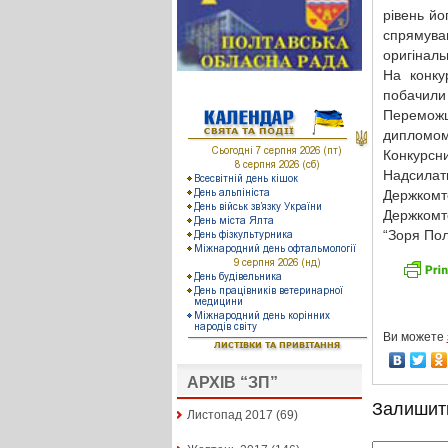
рівень йо
спрямува
оригіналь
На конку
побачили 
Переможц
дипломом 
Конкурсни
Надсилат
Держкомте
Держкомт
“Зоря Пол
Ви можете
АРХІВ “ЗП”
Залишит
Листопад 2017
(69)