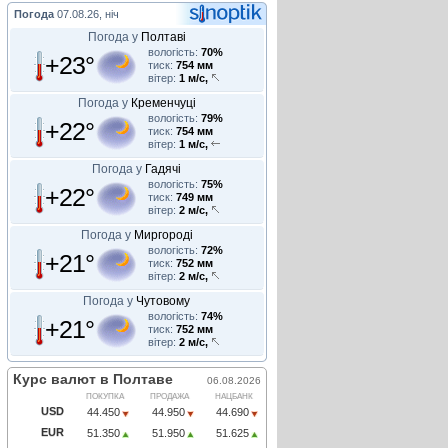
Погода
07.08.26, ніч
Погода у
Полтаві
вологість:
70%
+23°
тиск:
754 мм
вітер:
1 м/с,
Погода у
Кременчуці
вологість:
79%
+22°
тиск:
754 мм
вітер:
1 м/с,
Погода у
Гадячі
вологість:
75%
+22°
тиск:
749 мм
вітер:
2 м/с,
Погода у
Миргороді
вологість:
72%
+21°
тиск:
752 мм
вітер:
2 м/с,
Погода у
Чутовому
вологість:
74%
+21°
тиск:
752 мм
вітер:
2 м/с,