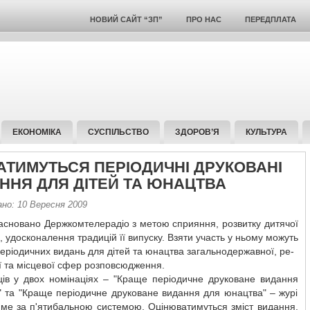
НОВИЙ САЙТ “ЗП”
ПРО НАС
ПЕРЕДПЛАТА
ЕКОНОМІКА
СУСПІЛЬСТВО
ЗДОРОВ’Я
КУЛЬТУРА
АТИМУТЬСЯ ПЕРІОДИЧНІ ДРУКОВАНІ
ННЯ ДЛЯ ДІТЕЙ ТА ЮНАЦТВА
ано: 10 Вересня 2009
асновано Держкомтелерадіо з метою сприяння, розвитку дитячої
, удосконалення традицій її випуску. Взяти участь у ньому можуть
періодичних видань для дітей та юнацтва загальнодержавної, ре-
ї та місцевої сфер розповсюдження.
ів у двох номінаціях – "Краще періодичне друковане видання
" та "Краще періодичне друковане видання для юнацтва" – журі
име за п'ятибальною системою. Оцінюватимуться зміст видання,