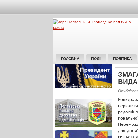
ГОЛОВНА
ПОДІЇ
ПОЛІТИКА
ЗМАГ
ВИДА
Опубліков
Конкурс з
періодики
редакції 
гіонально
Переможц
для дітей
визначат