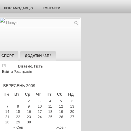
РЕКЛАМОДАВЦЮ
КОНТАКТИ
СПОРТ
ДОДАТКИ “ЗП”
Вітаємо, Гість
Ввійти
Реєстрація
ВЕРЕСЕНЬ 2009
Пн
Вт
Ср
Чт
Пт
Сб
Нд
1
2
3
4
5
6
7
8
9
10
11
12
13
14
15
16
17
18
19
20
21
22
23
24
25
26
27
28
29
30
« Сер
Жов »