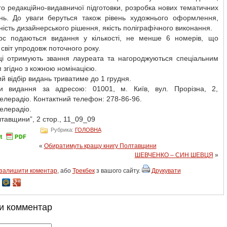
го редакційно-видавничої підготовки, розробка нових тематичних
нь. До уваги беруться також рівень художнього оформлення,
ність дизайнерського рішення, якість поліграфічного виконання.
рс подаються видання у кількості, не менше 6 номерів, що
світ упродовж поточного року.
і отримують звання лауреата та нагороджуються спеціальним
згідно з кожною номінацією.
й відбір видань триватиме до 1 грудня.
и видання за адресою: 01001, м. Київ, вул. Прорізна, 2,
лерадіо. Контактний телефон: 278-86-96.
елерадіо.
тавщини”, 2 стор., 11_09_09
Рубрика:
ГОЛОВНА
«
Обиратимуть кращу книгу Полтавщини
ШЕВЧЕНКО – СИН ШЕВЦЯ
»
залишити коментар
, або
Трекбек
з вашого сайту.
Друкувати
и комментар