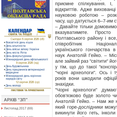
приємне спілкування. І,
відкриттів. Адже вихованц
науковою роботою – розк
часу, що датується 6–7-им с
– Давайте тільки домовимо
вказуватимете. Просто
Полтавського району і все
співробітник Націонал
українського гончарства в
наук Анатолій Гейко. – Мі
але зайвий раз "світити" йог
у тім, що до такої "конспі
"чорні археологи". Ось і 
років вони шкодили офіційн
знахідки.
"Чорні археологи" дума
обов'язково буде золото ч
АРХІВ “ЗП”
Анатолій Гейко. – Нам же 
який горе-дослідники можу
Листопад 2017
(69)
викинути його геть, інколи