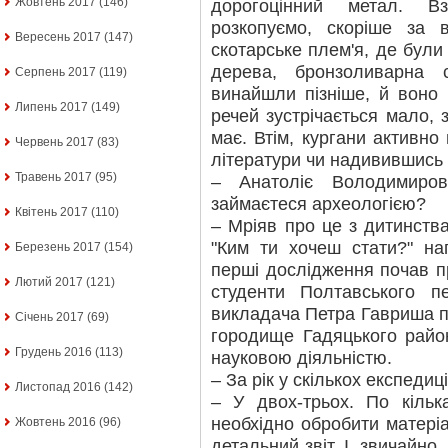
Жовтень 2017
(146)
дорогоцінний метал. В
розкопуємо, скоріше за 
Вересень 2017
(147)
скотарське плем'я, де були
дерева, бронзоливарна 
Серпень 2017
(119)
винайшли пізніше, й воно 
Липень 2017
(149)
речей зустрічається мало, 
має. Втім, кургани активно
Червень 2017
(83)
літератури чи надивившись
Травень 2017
(95)
– Анатоліє Володимиров
займаєтеся археологією?
Квітень 2017
(110)
– Мріяв про це з дитинства
"Ким ти хочеш стати?" на
Березень 2017
(154)
перші дослідження почав пр
Лютий 2017
(121)
студенти Полтавського пе
викладача Петра Гавриша п
Січень 2017
(69)
городище Гадяцького район
Грудень 2016
(113)
науковою діяльністю.
– За рік у скількох експеди
Листопад 2016
(142)
– У двох-трьох. По кільк
необхідно обробити матері
Жовтень 2016
(96)
детальний звіт. І, звичайно