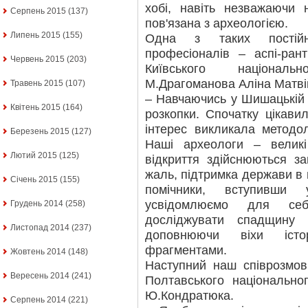
хобі, навіть незважаючи
Серпень 2015
(137)
пов'язана з археологією.
Липень 2015
(155)
Одна з таких постійни
професіоналів – аспі-ран
Червень 2015
(203)
Київського національ
М.Драгоманова Аліна Матві
Травень 2015
(107)
– Навчаючись у Шишацькій 
Квітень 2015
(164)
розкопки. Спочатку цікави
інтерес викликала методо
Березень 2015
(127)
Наші археологи – великі
Лютий 2015
(125)
відкриття здійснюються за
жаль, підтримка держави в 
Січень 2015
(155)
помічники, вступивши 
усвідомлюємо для себ
Грудень 2014
(258)
досліджувати спадщину
Листопад 2014
(237)
доповнюючи віхи істо
фрагментами.
Жовтень 2014
(148)
Наступний наш співрозмов
Вересень 2014
(241)
Полтавського національног
Ю.Кондратюка.
Серпень 2014
(221)