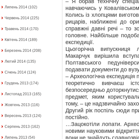
– Я обрав технічну спеціа
навчаючись у Ковалівськом
Липень 2014
(102)
Колись із хлопцями вигото
Червень 2014
(225)
рицарів, наближені до ори
справжні давні речі – то з
Травень 2014
(170)
головне. Найбільше подоб
Квітень 2014
(189)
експедиції.
Цьогорічна випускниця 
Березень 2014
(208)
Макарчук вирішила вступ
Лютий 2014
(135)
Полтавського педунівер
подавати документи до вузу,
Січень 2014
(124)
– Археологічна експедиція 
теоретично вивчаєш іс
Грудень 2013
(174)
безпосередньо доторкнутися
Листопад 2013
(165)
предмет, яким користувал
тому, – це надзвичайно зах
Жовтень 2013
(116)
Другий рік поспіль сюди п
Вересень 2013
(124)
постійно.
…Зацокотіли лопати. Архео
Серпень 2013
(162)
новими науковими відкритт
вони не знайдуть славнозві
Липень 2013
(54)