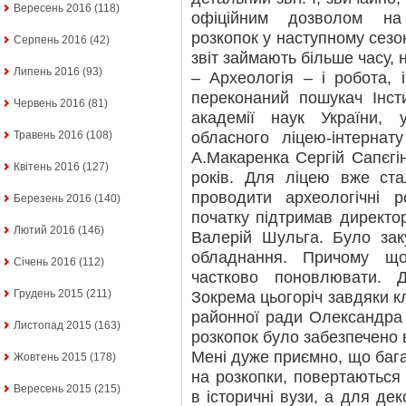
Вересень 2016
(118)
офіційним дозволом на
розкопок у наступному сезон
Серпень 2016
(42)
звіт займають більше часу, н
Липень 2016
(93)
– Археологія – і робота, 
переконаний пошукач Інсти
Червень 2016
(81)
академії наук України, у
обласного ліцею-інтернат
Травень 2016
(108)
А.Макаренка Сергій Сапєгі
Квітень 2016
(127)
років. Для ліцею вже ста
проводити археологічні 
Березень 2016
(140)
початку підтримав директо
Лютий 2016
(146)
Валерій Шульга. Було зак
обладнання. Причому щ
Січень 2016
(112)
частково поновлювати. 
Грудень 2015
(211)
Зокрема цьогоріч завдяки 
районної ради Олександра 
Листопад 2015
(163)
розкопок було забезпечено
Мені дуже приємно, що бага
Жовтень 2015
(178)
на розкопки, повертаються
Вересень 2015
(215)
в історичні вузи, а для де