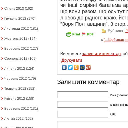
чи інші омріяні багатьма 
Січень 2013
(102)
що вони разом, що ось тут п
любов до рідного краю, його
Грудень 2012
(170)
“Зоря Полтавщини”, 3 стор.
Листопад 2012
(181)
Рубрика:
Жовтень 2012
(194)
«
“…Щоб знав, я
Вересень 2012
(127)
Ви можете
залишити коментар
, а
Серпень 2012
(109)
Друкувати
Липень 2012
(124)
Червень 2012
(179)
Залишити комментар
Травень 2012
(152)
Имя (обов'я
Квітень 2012
(158)
E-mail (не п
Березень 2012
(131)
URL
Лютий 2012
(162)