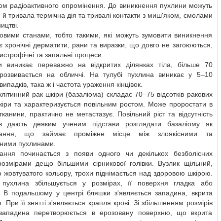
вом радіоактивного опромінення. До виникнення пухлини можуть
 й тривала термічна дія та тривалі контакти з миш'яком, смолами
ицтві.
овими станами, тобто такими, які можуть зумовити виникнення
є хронічні дерматити, рани та виразки, що довго не загоюються,
дистрофічні та запальні процеси.
и виникає переважно на відкритих ділянках тіла, більше 70
в розвивається на обличчі. На тулубі пухлина виникає у 5–10
випадків, така ж і частота ураження кінцівок.
літинний рак шкіри (базаліома) складає 70–75 відсотків ракових
кіри та характеризується повільним ростом. Може проростати в
тканини, практично не метастазує. Повільний ріст та відсутність
ів дають деяким ученим підстави розглядати базаліому як
вання, що займає проміжне місце між злоякісними та
сними пухлинами.
ання починається з появи одного чи декількох безболісних
 розмірами дещо більшими сірникової голівки. Вузлик щільний,
о жовтуватого кольору, трохи піднімається над здоровою шкірою.
пухлина збільшується у розмірах, її поверхня гладка або
 В подальшому у центрі бляшки з'являється западина, вкрита
. При її знятті з'являється крапля крові. Зі збільшенням розмірів
западина перетворюється в ерозовану поверхню, що вкрита