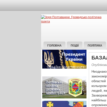
ГОЛОВНА
ПОДІЇ
ПОЛІТИКА
БАЗА
Опубліков
Неоднако
закономі
областей 
кольором
людей, як
Захворюв
найбільш
опроміне