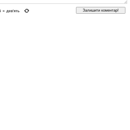
4
=
дев'ять