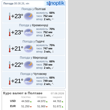
Погода
08.08.26, ніч
Погода у
Полтаві
вологість:
66%
+23°
тиск:
752 мм
вітер:
2 м/с,
Погода у
Кременчуці
вологість:
70%
+23°
тиск:
752 мм
вітер:
1 м/с,
Погода у
Гадячі
вологість:
75%
+21°
тиск:
747 мм
вітер:
3 м/с,
Погода у
Миргороді
вологість:
66%
+22°
тиск:
750 мм
вітер:
2 м/с,
Погода у
Чутовому
вологість:
66%
+21°
тиск:
749 мм
вітер:
2 м/с,