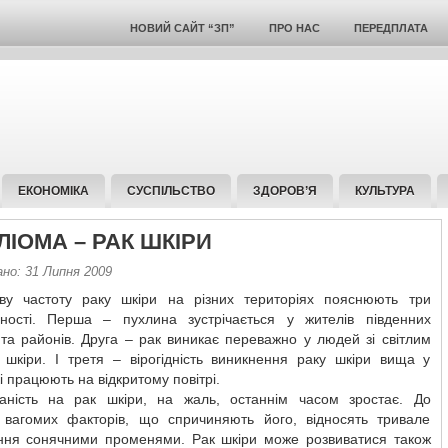
НОВИЙ САЙТ “ЗП”
ПРО НАС
ПЕРЕДПЛАТА
ЕКОНОМІКА
СУСПІЛЬСТВО
ЗДОРОВ’Я
КУЛЬТУРА
ЛІОМА – РАК ШКІРИ
ано: 31 Липня 2009
ву частоту раку шкіри на різних територіях пояснюють три
рності. Перша – пухлина зустрічається у жителів південних
та районів. Друга – рак виникає переважно у людей зі світлим
 шкіри. І третя – вірогідність виникнення раку шкіри вища у
і працюють на відкритому повітрі.
аність на рак шкіри, на жаль, останнім часом зростає. До
 вагомих факторів, що спричиняють його, відносять тривале
ння сонячними променями. Рак шкіри може розвиватися також