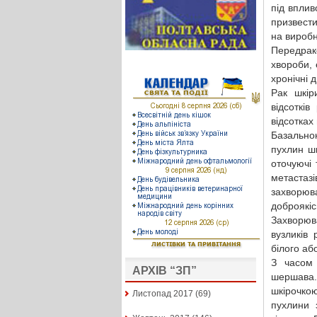
під впли
призвести
на виробн
Передрак
хвороби, 
хронічні 
Рак шкір
відсоткі
відсотках 
Базальнок
пухлин ш
оточуючі 
метастаз
захворю
доброякі
Захворюв
вузликів
білого аб
З часом 
АРХІВ “ЗП”
шершава.
шкірочкою
Листопад 2017
(69)
пухлини 