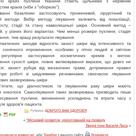
 По краях пухлини тканини стають щільними з нерівним
тим краєм (ніби з "оборкою").
ванні базаліоми застосовують променевий, хірургічний та
ий методи. Вибір методу лікування залежить від локалізації,
сту, стадії та стану навколишньої шкіри. Основний метод –
ий, у різних його варіантах. Чим менші розміри пухлини, стадія
ння, тим кращі результати лікування.
лактичних заходів відносять захист шкіри від інтенсивного та
о сонячного опромінення, особливо у літніх людей зі світлою
 регулярне застосування косметичних кремів з метою
ення сухості шкіри; повне виліковування виразок, що довго не
ся; захист рубців від механічних травм; дотримання правил
при роботі зі шкідливими речовинами; своєчасне лікування
вих захворювань шкіри.
'ятати, що діагностикою та лікуванням раку шкіри мають
я онкологи. Самолікування таких захворювань призводить лише
есування пухлини, виникнення ускладнень та втрати часу з
ля здоров'я пацієнта.
Рубрика:
ДОБРОГО ВАМ ЗДОРОВ’Я
«
“Місцевий розвиток, орієнтований на громаду
Творчі гони Василя Лиса
»
залишити коментар
, або
Трекбек
з вашого сайту.
Друкувати