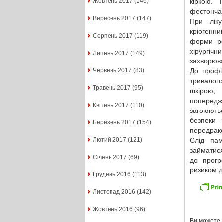
кіркою.
Жовтень 2017
(146)
фестончас
Вересень 2017
(147)
При ліку
кріогенн
Серпень 2017
(119)
форми ро
хірургічн
Липень 2017
(149)
захворюва
До профі
Червень 2017
(83)
тривалог
Травень 2017
(95)
шкірою;
попередж
Квітень 2017
(110)
загоюють
безпеки 
Березень 2017
(154)
передрако
Слід пам
Лютий 2017
(121)
займатис
Січень 2017
(69)
до прогр
ризиком д
Грудень 2016
(113)
Листопад 2016
(142)
Жовтень 2016
(96)
Ви можете