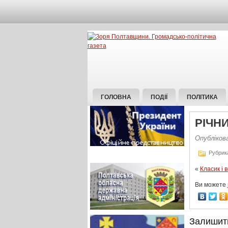
ГОЛОВНА
ПОДІЇ
ПОЛІТИКА
РІЧН
Опублікова
Рубрик
«
Класик і 
Ви можете
Залишит