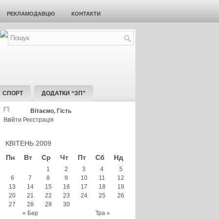
РЕКЛАМОДАВЦЮ
КОНТАКТИ
СПОРТ
ДОДАТКИ “ЗП”
Вітаємо, Гість
Ввійти
Реєстрація
КВІТЕНЬ 2009
Пн
Вт
Ср
Чт
Пт
Сб
Нд
1
2
3
4
5
6
7
8
9
10
11
12
13
14
15
16
17
18
19
20
21
22
23
24
25
26
27
28
29
30
« Бер
Тра »