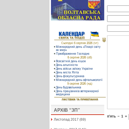
АРХІВ “ЗП”
п'ять
−
1
=
Листопад 2017
(69)