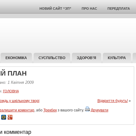
НОВИЙ САЙТ “ЗП”
ПРО НАС
ПЕРЕДПЛАТА
ЕКОНОМІКА
СУСПІЛЬСТВО
ЗДОРОВ’Я
КУЛЬТУРА
ИЙ ПЛАН
но: 1 Квітня 2009
а:
ГОЛОВНА
вождь у шкільному творі
Відкриття будуть!
»
залишити коментар
, або
Трекбек
з вашого сайту.
Друкувати
и комментар