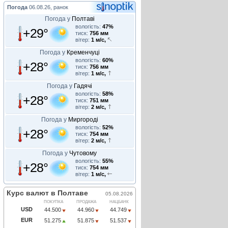
Погода
06.08.26, ранок
Погода у
Полтаві
вологість:
47%
+29°
тиск:
756 мм
вітер:
1 м/с,
Погода у
Кременчуці
вологість:
60%
+28°
тиск:
756 мм
вітер:
1 м/с,
Погода у
Гадячі
вологість:
58%
+28°
тиск:
751 мм
вітер:
2 м/с,
Погода у
Миргороді
вологість:
52%
+28°
тиск:
754 мм
вітер:
2 м/с,
Погода у
Чутовому
вологість:
55%
+28°
тиск:
754 мм
вітер:
1 м/с,