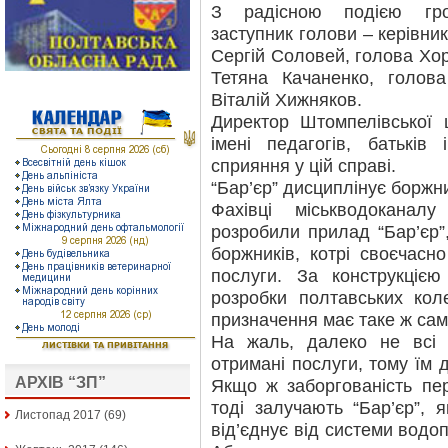
З радісною подією гро
заступник голови – керівни
Сергій Соловей, голова Хор
Тетяна Качаненко, голов
Віталій Хижняков.
Директор Штомпелівської
імені педагогів, батьків
сприяння у цій справі.
“Бар’єр” дисциплінує боржн
Фахівці міськводокана
розробили прилад “Бар’єр”
боржників, котрі своєчасн
послуги. За конструкцією
розробки полтавських коле
призначення має таке ж сам
На жаль, далеко не всі 
отримані послуги, тому їм 
АРХІВ “ЗП”
Якщо ж заборгованість пе
тоді залучають “Бар’єр”, 
Листопад 2017
(69)
від’єднує від системи водо