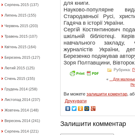
для книги.
Серпень 2015
(137)
Науково-популярне вид
Стародавньої Русі, христ
Липень 2015
(155)
Гадяча в історії України.
Червень 2015
(203)
Сергій Костянтинович пода
шкільній бібліотеці. Кері
Травень 2015
(107)
навчального закладу, 
Квітень 2015
(164)
журналістів України, д
Березенко подякував автору 
Березень 2015
(127)
Зоря Полтавщини, Вівторок, 
Лютий 2015
(125)
Рубрика:
Січень 2015
(155)
«
…Для маленьки
Ре
Грудень 2014
(258)
Ви можете
залишити коментар
, а
Листопад 2014
(237)
Друкувати
Жовтень 2014
(148)
Вересень 2014
(241)
Залишити комментар
Серпень 2014
(221)