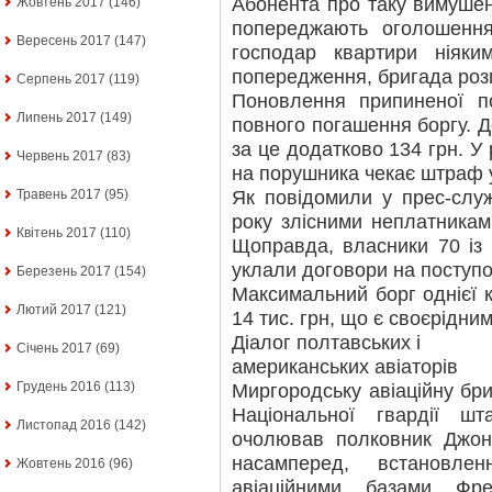
Абонента про таку вимушен
Жовтень 2017
(146)
попереджають оголошення
Вересень 2017
(147)
господар квартири ніяк
попередження, бригада роз
Серпень 2017
(119)
Поновлення припиненої п
Липень 2017
(149)
повного погашення боргу. Д
за це додатково 134 грн. У
Червень 2017
(83)
на порушника чекає штраф у
Як повідомили у прес-служ
Травень 2017
(95)
року злісними неплатникам
Квітень 2017
(110)
Щоправда, власники 70 із
уклали договори на поступо
Березень 2017
(154)
Максимальний борг однієї 
Лютий 2017
(121)
14 тис. грн, що є своєрідни
Діалог полтавських і
Січень 2017
(69)
американських авіаторів
Грудень 2016
(113)
Миргородську авіаційну бр
Національної гвардії ш
Листопад 2016
(142)
очолював полковник Джон
насамперед, встановле
Жовтень 2016
(96)
авіаційними базами Фр