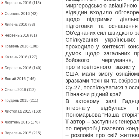
Вересень 2016
(118)
Миргородською авіаційною 
відвідин входило обговор
Серпень 2016
(42)
щодо підтримки діяльно
Липень 2016
(93)
підготовки та оснащенн
Об’єднаних сил швидкого р
Червень 2016
(81)
Спілкування українських
проходило у контексті конс
Травень 2016
(108)
думок щодо загальних пр
Квітень 2016
(127)
бойового чергування,
протиповітряного захисту
Березень 2016
(140)
США мали змогу ознайоми
Лютий 2016
(146)
зразками техніки та озброєн
Су-27, поспілкуватися з ос
Січень 2016
(112)
Пізнаючи рідний край
В актовому залі Гадяць
Грудень 2015
(211)
інтернату відбулася п
Листопад 2015
(163)
Пономарьова “Наша історія”
Її автор – заступник генер
Жовтень 2015
(178)
по переробці газового конд
Вересень 2015
(215)
– розповів про свій життєв