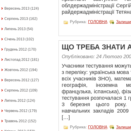
облдержадміністрації Сергі
Вересень 2013
(124)
райдержадміністрації Тетян
Серпень 2013
(162)
Рубрика:
ГОЛОВНА
Залиши
Липень 2013
(54)
Січень 2013
(102)
ЩО ТРЕБА ЗНАТИ А
Грудень 2012
(170)
Опубліковано: 24 Лютого 20
Листопад 2012
(181)
Учасники тестування можуть
Жовтень 2012
(194)
з переліку: українська мова
всіх учасників ЗНО), математ
Вересень 2012
(127)
географія, іноземна мо
Серпень 2012
(109)
французька, іспанська), фізи
тестування розпочалася 1 г
Липень 2012
(124)
3 березня цього року. В
навчальних закладів 2009
Червень 2012
(179)
[…]
Травень 2012
(152)
Рубрика:
ГОЛОВНА
Залиши