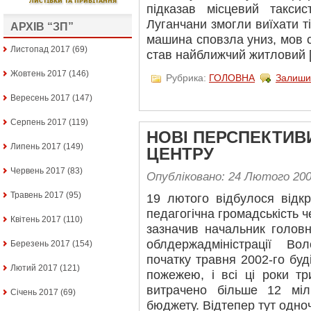
підказав місцевий такси
Луганчани змогли виїхати т
АРХІВ “ЗП”
машина сповзла униз, мов 
Листопад 2017
(69)
став найближчий житловий 
Жовтень 2017
(146)
Рубрика:
ГОЛОВНА
Залиши
Вересень 2017
(147)
Серпень 2017
(119)
НОВІ ПЕРСПЕКТИ
Липень 2017
(149)
ЦЕНТРУ
Червень 2017
(83)
Опубліковано: 24 Лютого 20
Травень 2017
(95)
19 лютого відбулося відкр
педагогічна громадськість ч
Квітень 2017
(110)
зазначив начальник головн
облдержадміністрації В
Березень 2017
(154)
початку травня 2002-го бу
Лютий 2017
(121)
пожежею, і всі ці роки тр
витрачено більше 12 міл
Січень 2017
(69)
бюджету. Відтепер тут одно