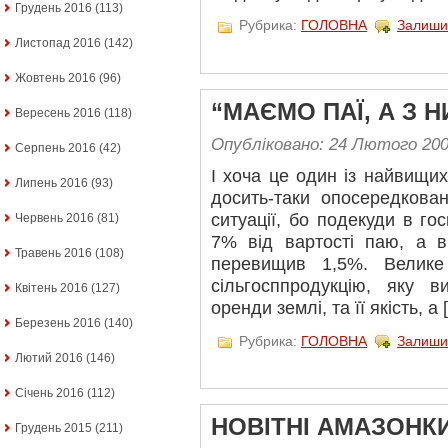
Грудень 2016
(113)
Рубрика:
ГОЛОВНА
Залиши
Листопад 2016
(142)
Жовтень 2016
(96)
“МАЄМО ПАЇ, А З Н
Вересень 2016
(118)
Опубліковано: 24 Лютого 20
Серпень 2016
(42)
І хоча це один із найвищих 
Липень 2016
(93)
досить-таки опосередкова
ситуації, бо подекуди в г
Червень 2016
(81)
7% від вартості паю, а 
Травень 2016
(108)
перевищив 1,5%. Велик
сільгосппродукцію, яку 
Квітень 2016
(127)
оренди землі, та її якість, а 
Березень 2016
(140)
Рубрика:
ГОЛОВНА
Залиши
Лютий 2016
(146)
Січень 2016
(112)
НОВІТНІ АМАЗОНК
Грудень 2015
(211)