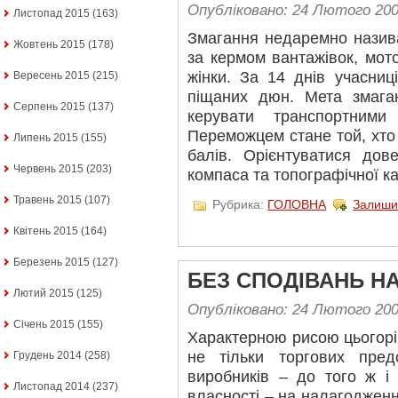
Опубліковано: 24 Лютого 20
Листопад 2015
(163)
Змагання недаремно назив
Жовтень 2015
(178)
за кермом вантажівок, мот
жінки. За 14 днів учасниц
Вересень 2015
(215)
піщаних дюн. Мета змага
Серпень 2015
(137)
керувати транспортним
Переможцем стане той, хто
Липень 2015
(155)
балів. Орієнтуватися дов
Червень 2015
(203)
компаса та топографічної к
Травень 2015
(107)
Рубрика:
ГОЛОВНА
Залиши
Квітень 2015
(164)
Березень 2015
(127)
БЕЗ СПОДІВАНЬ 
Лютий 2015
(125)
Опубліковано: 24 Лютого 20
Січень 2015
(155)
Характерною рисою цьогорі
не тільки торгових пред
Грудень 2014
(258)
виробників – до того ж і
Листопад 2014
(237)
власності – на налагодженн