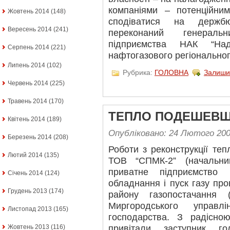
компаніями – потенційни
Жовтень 2014
(148)
сподіватися на держб
Вересень 2014
(241)
переконаний генераль
підприємства НАК “Над
Серпень 2014
(221)
нафтогазового регіональног
Липень 2014
(102)
Рубрика:
ГОЛОВНА
Залиши
Червень 2014
(225)
Травень 2014
(170)
ТЕПЛО ПОДЕШЕВ
Квітень 2014
(189)
Опубліковано: 24 Лютого 20
Березень 2014
(208)
Роботи з реконструкції те
Лютий 2014
(135)
ТОВ “СПМК-2” (начальн
приватне підприємство
Січень 2014
(124)
обладнання і пуск газу пр
Грудень 2013
(174)
району газопостачання
Миргородського управлі
Листопад 2013
(165)
господарства. З радісно
Жовтень 2013
(116)
привітали заступник г