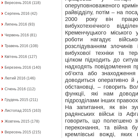
Вересень 2016
(118)
оперуповноваженого кримін
райвідділу, потім – на поса
Серпень 2016
(42)
2000 року він працює 
Липень 2016
(93)
вибухотехнічного відділ
Кременчуцького міського у
Червень 2016
(81)
роботи нагадує військ
розслідуванням злочинів 
Травень 2016
(108)
вибухової техніки та те
Квітень 2016
(127)
цілком підходить до ситуац
надходять повідомлення пр
Березень 2016
(140)
об’єкта або знаходження
Лютий 2016
(146)
доводиться оперативно й д
обстановці, – говорить Во
Січень 2016
(112)
функції, які нам довод
підрозділами інших правоох
Грудень 2015
(211)
На запитання, як він зу
Листопад 2015
(163)
радянських військ із Аф
говорить, що полегшено з
Жовтень 2015
(178)
переконання, та війна бу
Вересень 2015
(215)
кремлівські вожді, яких 