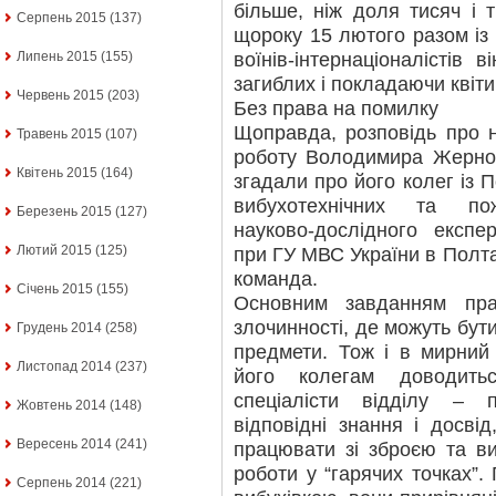
більше, ніж доля тисяч і 
Серпень 2015
(137)
щороку 15 лютого разом із 
воїнів-інтернаціоналістів 
Липень 2015
(155)
загиблих і покладаючи квіти 
Червень 2015
(203)
Без права на помилку
Щоправда, розповідь про 
Травень 2015
(107)
роботу Володимира Жерно
Квітень 2015
(164)
згадали про його колег із П
вибухотехнічних та пож
Березень 2015
(127)
науково-дослідного експер
Лютий 2015
(125)
при ГУ МВС України в Полтав
команда.
Січень 2015
(155)
Основним завданням прац
злочинності, де можуть бут
Грудень 2014
(258)
предмети. Тож і в мирни
Листопад 2014
(237)
його колегам доводить
спеціалісти відділу – п
Жовтень 2014
(148)
відповідні знання і досвід
Вересень 2014
(241)
працювати зі зброєю та ви
роботи у “гарячих точках”
Серпень 2014
(221)