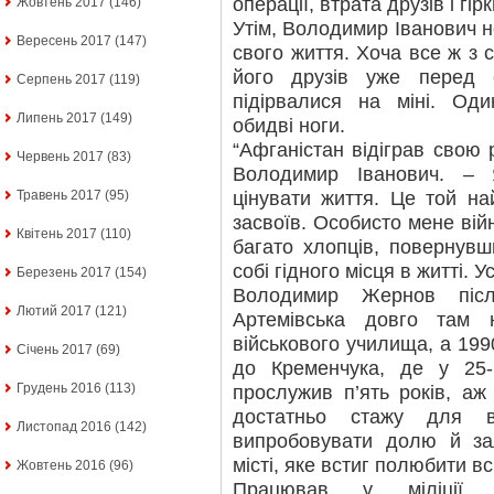
операції, втрата друзів і гір
Жовтень 2017
(146)
Утім, Володимир Іванович н
Вересень 2017
(147)
свого життя. Хоча все ж з 
його друзів уже перед
Серпень 2017
(119)
підірвалися на міні. Оди
Липень 2017
(149)
обидві ноги.
“Афганістан відіграв свою 
Червень 2017
(83)
Володимир Іванович. – 
цінувати життя. Це той на
Травень 2017
(95)
засвоїв. Особисто мене вій
Квітень 2017
(110)
багато хлопців, повернувш
собі гідного місця в житті. 
Березень 2017
(154)
Володимир Жернов післ
Лютий 2017
(121)
Артемівська довго там 
військового училища, а 199
Січень 2017
(69)
до Кременчука, де у 25-
Грудень 2016
(113)
прослужив п’ять років, а
достатньо стажу для в
Листопад 2016
(142)
випробовувати долю й за
місті, яке встиг полюбити в
Жовтень 2016
(96)
Працював у міліції,