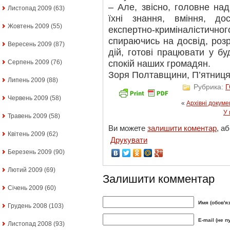
– Але, звісно, головне над
Листопад 2009
(63)
їхні знання, вміння, до
Жовтень 2009
(55)
експертно-криміналістичног
спираючись на досвід, ро
Вересень 2009
(87)
дій, готові працювати у буд
спокій наших громадян.
Серпень 2009
(76)
Зоря Полтавщини, П’ятниця, 
Липень 2009
(88)
Рубрика:
Червень 2009
(58)
«
Архівні докум
У 
Травень 2009
(58)
Ви можете
залишити коментар
, а
Квітень 2009
(62)
Друкувати
Березень 2009
(90)
Лютий 2009
(69)
Залишити комментар
Січень 2009
(60)
Имя (обов'я
Грудень 2008
(103)
E-mail (не п
Листопад 2008
(93)