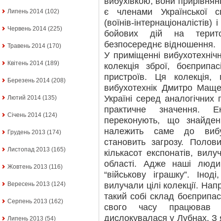
вибухівкою, вони прирівняні
є членами Української с
Липень 2014
(102)
(воїнів-інтернаціоналістів)
Червень 2014
(225)
бойових дій на терит
безпосереднє відношення.
Травень 2014
(170)
У приміщенні вибухотехніч
Квітень 2014
(189)
колекція зброї, боєприпа
пристроїв. Ця колекція, 
Березень 2014
(208)
вибухотехнік Дмитро Маще
Україні серед аналогічних 
Лютий 2014
(135)
практичне значення. Ек
Січень 2014
(124)
переконують, що знайде
належить саме до вибу
Грудень 2013
(174)
становить загрозу. Полов
Листопад 2013
(165)
кількасот експонатів, вил
області. Адже наші люд
Жовтень 2013
(116)
“військову іграшку”. Іно
вилучали цілі колекції. На
Вересень 2013
(124)
такий собі склад боєприпас
Серпень 2013
(162)
свого часу працював у
дислокувалася у Лубнах. З 
Липень 2013
(54)