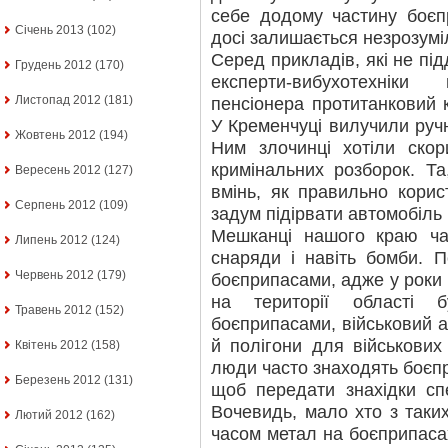
себе додому частину боєпр
Січень 2013
(102)
досі залишається незрозумі
Серед прикладів, які не пі
Грудень 2012
(170)
експерти-вибухотехнік
Листопад 2012
(181)
пенсіонера протитанковий 
У Кременчуці вилучили руч
Жовтень 2012
(194)
Ним злочинці хотіли скор
кримінальних розборок. Та
Вересень 2012
(127)
вмінь, як правильно корис
Серпень 2012
(109)
задум підірвати автомобіль
Мешканці нашого краю час
Липень 2012
(124)
снаряди і навіть бомби. 
Червень 2012
(179)
боєприпасами, адже у роки в
на території області б
Травень 2012
(152)
боєприпасами, військовий 
й полігони для військових
Квітень 2012
(158)
люди часто знаходять боєпр
Березень 2012
(131)
щоб передати знахідки спе
Вочевидь, мало хто з таких
Лютий 2012
(162)
часом метал на боєприпасах 