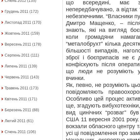
Січень 2012
(135)
що всередині, має зд
непередбачувано, а відтак 
Грудень 2011
(172)
небезпечними. “Власники пу
Дмитро Мащенко, – після
Листопад 2011
(170)
знають, які на вигляд боє
Жовтень 2011
(159)
коли громадяни намага
“металобрухт” кілька десят
Вересень 2011
(178)
більшості випадків, наг
Серпень 2011
(111)
зброї і боєприпасів не є 
конфіскують після операт
Липень 2011
(139)
що люди не розуміють усі
вчинки.
Червень 2011
(143)
Як, певно, не розуміють цьог
Травень 2011
(173)
повідомляють правоохоро
Особливо цей процес активі
Квітень 2011
(171)
ще, згадують вибухотехніки
Березень 2011
(88)
вид цинічних “розваг” був
США 11 вересня 2001 року. 
Лютий 2011
(61)
вокзали обласного центру т
Січень 2011
(106)
усі ці повідомлення про за