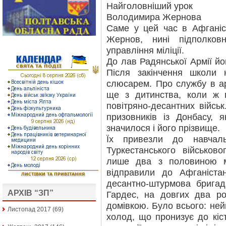
Найголовніший урок
Володимира Жернова
Саме у цей час в Афганіс
Жернов, нині підполковн
управління міліції.
До лав Радянської Армії йо
Після закінчення школи 
слюсарем. Про службу в а
ще з дитинства, коли ж п
повітряно-десантних військ
призовників із Донбасу, 
значилося і його прізвище.
Їх привезли до навчаль
Туркестанського військов
лише два з половиною мі
відправили до Афганістан
десантно-штурмова бригад
АРХІВ “ЗП”
Гардес, на довгих два ро
домівкою. Було всього: ней
Листопад 2017
(69)
холод, що пронизує до кіст