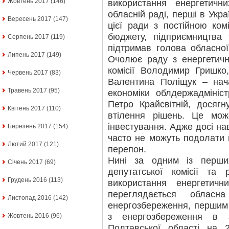
Жовтень 2017
(146)
використання енергетичн
обласній раді, перші в Укра
Вересень 2017
(147)
цієї ради з постійною ком
бюджету, підприємництва
Серпень 2017
(119)
підтримав голова обласно
Липень 2017
(149)
Очолює раду з енергетичн
комісії Володимир Гришко
Червень 2017
(83)
Валентина Поліщук – нач
Травень 2017
(95)
економіки облдержадмініст
Петро Крайсвітній, досягн
Квітень 2017
(110)
втілення рішень. Це мо
інвестування. Адже досі нав
Березень 2017
(154)
часто не можуть подолати 
Лютий 2017
(121)
перепон.
Нині за одним із перших
Січень 2017
(69)
депутатської комісії та
Грудень 2016
(113)
використання енергетич
переглядається обласн
Листопад 2016
(142)
енергозбереження, першим
з енергозбереження в 
Жовтень 2016
(96)
Полтавської області на 