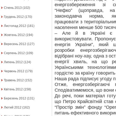
енергозбереження зі с
Січень 2013
(102)
“Нефко” (щоправда, на
законодавча норма, як
Грудень 2012
(170)
працювати з територіальним
Листопад 2012
(181)
населення менше 500 тисяч 
– Але й в Україні є т
Жовтень 2012
(194)
використовувати. Пропону
енергія України”, який 
Вересень 2012
(127)
розробки енергозберіга
Серпень 2012
(109)
відібрані ноу-хау, одна з о
енергії хвиль, на що ре
Липень 2012
(124)
Українськими технологіям
Червень 2012
(179)
гордістю за країну говорить
Наша рада підписує угоду п
Травень 2012
(152)
Отже, енергозберігаючі 
Сподіватимемося, що вони 
Квітень 2012
(158)
До речі, поки матеріал гот
Березень 2012
(131)
що Петро Крайсвітній став
“Простір змін” фонду “Ope
Лютий 2012
(162)
питань ефективного викорис