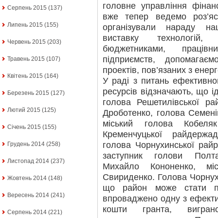
головне управління фінанс
Серпень 2015
(137)
вже тепер ведемо роз’яс
Липень 2015
(155)
організували нараду на
виставку технологій
Червень 2015
(203)
бюджетниками, працівн
підприємств, допомагаєм
Травень 2015
(107)
проектів, пов’язаних з ене
Квітень 2015
(164)
У раді з питань ефективно
ресурсів відзначають, що і
Березень 2015
(127)
голова Решетилівської ра
Лютий 2015
(125)
Дроботенко, голова Семені
міський голова Кобеля
Січень 2015
(155)
Кременчуцької райдержад
голова Чорнухинської рай
Грудень 2014
(258)
заступник голови Полтав
Листопад 2014
(237)
Михайло Кононенко, мі
Свириденко. Голова Чорнух
Жовтень 2014
(148)
що район може стати п
Вересень 2014
(241)
впроваджено одну з ефекти
кошти гранта, вигра
Серпень 2014
(221)