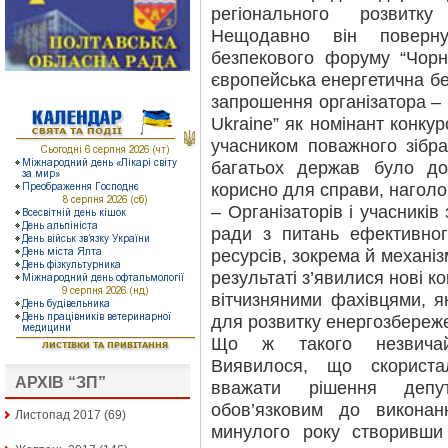
регіонального розвитку 
Нещодавно він поверну
безпекового форуму “Чорно
європейська енергетична бе
запрошення організатора –
Ukraine” як номінант конкур
учасником поважного зібр
багатьох держав було до
корисно для справи, нагол
– Організаторів і учасників
ради з питань ефективног
ресурсів, зокрема й механіз
результаті з’явилися нові ко
вітчизняними фахівцями, я
для розвитку енергозбереж
Що ж такого незвичай
Виявилося, що скорист
АРХІВ “ЗП”
вважати рішення депут
обов’язковим до виконан
Листопад 2017
(69)
минулого року створивши