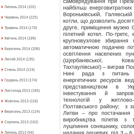
самоврядування при Прези
найбільш енерговитратних 
Липень 2014
(102)
Вороньківській, Галявські
Червень 2014
(225)
котли, що дозволить досягти
друге, приміщення музею С
Травень 2014
(170)
пілетний котел. По-третє,
Квітень 2014
(189)
крупновузлове збирання н
автоматичною подачею пі
Березень 2014
(208)
освітлення населених пун
Лютий 2014
(135)
(Щербанівської, Ковал
Тахтаулівської) – виграв П
Січень 2014
(124)
Нині рада з питань е
енергетичних ресурсів ве
Грудень 2013
(174)
представництвом в Укр
Листопад 2013
(165)
інвестування й запров
технологій у житлово-
Жовтень 2013
(116)
Полтавського району; з за
Вересень 2013
(124)
Литви – про постачання 
виробництва пілетів з т
Серпень 2013
(162)
лушпиння соняшнику, соло
надання дешевих, під 3 – 6 
Липень 2013
(54)