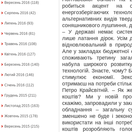
Вересень 2016
(118)
робиться акцент на ст
енергозберігаючих технол
Серпень 2016
(42)
альтернативних видів твер
Липень 2016
(93)
соняшникового лушпиння, д
– У державі немає систем
Червень 2016
(81)
лише латання дірок. Усім 
відновлювальний в природ
Травень 2016
(108)
Але у закладах бюджетної с
Квітень 2016
(127)
споживають третину зага
набула широкого розвитк
Березень 2016
(140)
технологій. Знаєте, чому? 
Лютий 2016
(146)
стимулює економії. Зе
отримаєш на потреби стільки
Січень 2016
(112)
Петро Крайсвітній. – Як ж
Грудень 2015
(211)
коштів? Ми у новій про
скажімо, запровадили у зак
Листопад 2015
(163)
обладнання – загальну с
зменшено не буде і зекон
Жовтень 2015
(178)
використати на інші потре
Вересень 2015
(215)
коштів розробляють голо