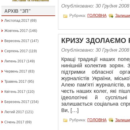
Опубліковано: 30 Грудня 2008
АРХІВ “ЗП”
Рубрика:
ГОЛОВНА
Залиши
Листопад 2017
(69)
Жовтень 2017
(146)
КРИЗУ ЗДОЛАЄМО 
Вересень 2017
(147)
Опубліковано: 30 Грудня 2008
Серпень 2017
(119)
Кращі традиції наших попе
Липень 2017
(149)
нинішній колектив зорян. З
підтримки обласної орга
Червень 2017
(83)
журналістів України, місь
Травень 2017
(95)
Алею пам’яті журналістів, 
честь наших колег, які пішл
Квітень 2017
(110)
ідеологічні й суспіль
Березень 2017
(154)
залишається соціальна спр
Ви, […]
Лютий 2017
(121)
Рубрика:
ГОЛОВНА
Залиши
Січень 2017
(69)