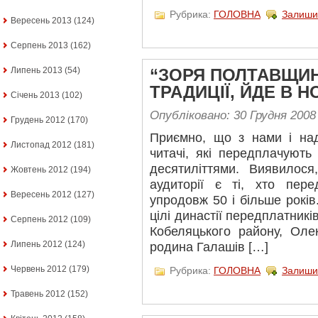
Рубрика:
ГОЛОВНА
Залиши
Вересень 2013
(124)
Серпень 2013
(162)
Липень 2013
(54)
“ЗОРЯ ПОЛТАВЩИ
ТРАДИЦІЇ, ЙДЕ В Н
Січень 2013
(102)
Опубліковано: 30 Грудня 2008
Грудень 2012
(170)
Приємно, що з нами і над
Листопад 2012
(181)
читачі, які передплачуют
десятиліттями. Виявилос
Жовтень 2012
(194)
аудиторії є ті, хто пер
Вересень 2012
(127)
упродовж 50 і більше років
цілі династії передплатників.
Серпень 2012
(109)
Кобеляцького району, Оле
Липень 2012
(124)
родина Галашів […]
Червень 2012
(179)
Рубрика:
ГОЛОВНА
Залиши
Травень 2012
(152)