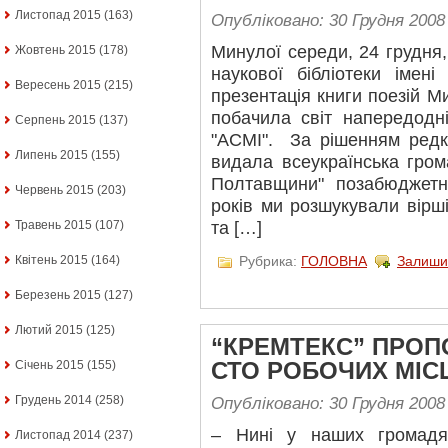
Листопад 2015
(163)
Опубліковано: 30 Грудня 2008
Минулої середи, 24 грудня,
Жовтень 2015
(178)
наукової бібліотеки імені
Вересень 2015
(215)
презентація книги поезій М
побачила світ напередодні
Серпень 2015
(137)
"АСМІ". За рішенням редко
Липень 2015
(155)
видала всеукраїнська гром
Полтавщини" позабюджетн
Червень 2015
(203)
років ми розшукували вірші
Травень 2015
(107)
та […]
Квітень 2015
(164)
Рубрика:
ГОЛОВНА
Залиши
Березень 2015
(127)
Лютий 2015
(125)
“КРЕМТЕКС” ПРОП
Січень 2015
(155)
СТО РОБОЧИХ МІС
Грудень 2014
(258)
Опубліковано: 30 Грудня 2008
– Нині у наших громадя
Листопад 2014
(237)