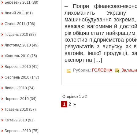
Березень 2011
(88)
– Попри фінансово-екон
лихоманить Україну 
Лютий 2011
(61)
машинобудування зокрема,
Січень 2011
(106)
вважаю вагомими й достой
рік обіцяв стати найкращим 
Грудень 2010
(88)
колектив підприємства роб
Листопад 2010
(49)
результатів з випуску як 
вагонів, іншої продукції,
Жовтень 2010
(75)
експорт на […]
Вересень 2010
(41)
Рубрика:
ГОЛОВНА
Залиши
Серпень 2010
(147)
Липень 2010
(74)
Сторінок 1 з 2
Червень 2010
(34)
1
2
»
Травень 2010
(57)
Квітень 2010
(91)
Березень 2010
(75)