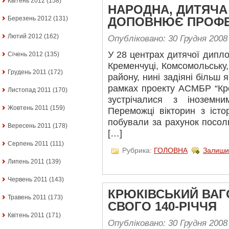
Квітень 2012
(158)
НАРОДНА, ДИТЯЧА
Березень 2012
(131)
ДОПОВНЮЄ ПРОФЕ
Лютий 2012
(162)
Опубліковано: 30 Грудня 2008
У 28 центрах дитячої дипло
Січень 2012
(135)
Кременчуці, Комсомольську,
Грудень 2011
(172)
району, нині задіяні більш 
рамках проекту АСМБР “Кро
Листопад 2011
(170)
зустрічалися з іноземн
Жовтень 2011
(159)
Переможці вікторин з істо
побували за рахунок посоль
Вересень 2011
(178)
[…]
Серпень 2011
(111)
Рубрика:
ГОЛОВНА
Залиши
Липень 2011
(139)
Червень 2011
(143)
КРЮКІВСЬКИЙ ВАГ
Травень 2011
(173)
СВОГО 140-РІЧЧЯ
Квітень 2011
(171)
Опубліковано: 30 Грудня 2008