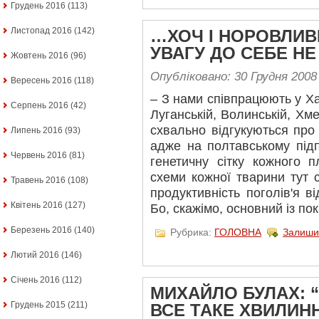
Грудень 2016
(113)
Листопад 2016
(142)
…ХОЧ І НОРОВЛИВ
УВАГУ ДО СЕБЕ НЕ
Жовтень 2016
(96)
Опубліковано: 30 Грудня 2008
Вересень 2016
(118)
– З нами співпрацюють у Хар
Серпень 2016
(42)
Луганській, Волинській, Хме
схвально відгукуються про
Липень 2016
(93)
адже на полтавському підп
Червень 2016
(81)
генетичну сітку кожного п
схеми кожної тварини тут с
Травень 2016
(108)
продуктивність поголів'я в
Квітень 2016
(127)
Бо, скажімо, основний із пок
Березень 2016
(140)
Рубрика:
ГОЛОВНА
Залиши
Лютий 2016
(146)
Січень 2016
(112)
МИХАЙЛО БУЛАХ: 
Грудень 2015
(211)
ВСЕ ТАКЕ ХВИЛИН