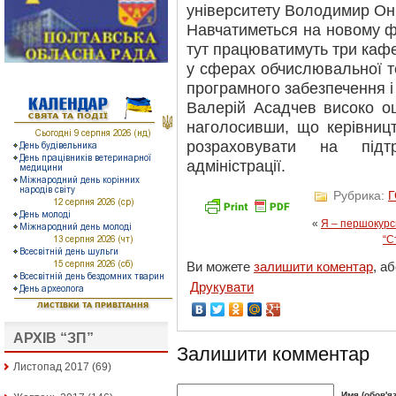
університету Володимир О
Навчатиметься на новому фа
тут працюватимуть три кафе
у сферах обчислювальної те
програмного забезпечення і 
Валерій Асадчев високо оц
наголосивши, що керівниц
розраховувати на підт
адміністрації.
Рубрика:
«
Я – першокурс
“С
Ви можете
залишити коментар
, а
Друкувати
АРХІВ “ЗП”
Залишити комментар
Листопад 2017
(69)
Имя (обов'я