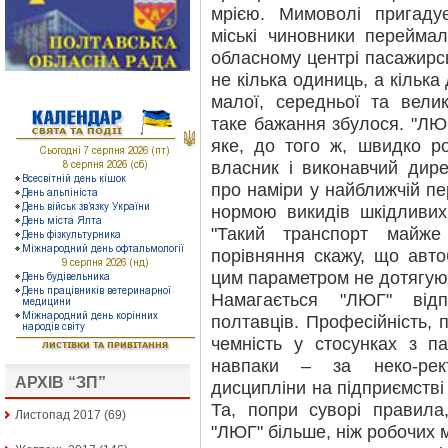
мрією. Мимоволі пригаду
міські чиновники перейма
обласному центрі пасажирсь
не кілька одиниць, а кілька
малої, середньої та велик
таке бажання збулося. "ЛЮГ
яке, до того ж, швидко ро
власник і виконавчий дир
про наміри у найближчій пе
нормою викидів шкідливих
"Такий транспорт майже
порівняння скажу, що авто
цим параметром не дотягуют
Намагається "ЛЮГ" від
полтавців. Професійність, п
чемність у стосунках з п
навпаки – за неко-рект
АРХІВ “ЗП”
дисципліни на підприємстві
Та, попри суворі правил
Листопад 2017
(69)
"ЛЮГ" більше, ніж робочих м