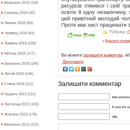
Вересень 2016
(118)
ресурсів з'явився і свій т
освіти й одну незакінчену,
Серпень 2016
(42)
цей привітний молодий чоло
Липень 2016
(93)
Проте має хист працювати 
Рубрика:
Червень 2016
(81)
«
Вдалого полюва
Травень 2016
(108)
Квітень 2016
(127)
Ви можете
залишити коментар
, а
Друкувати
Березень 2016
(140)
Лютий 2016
(146)
Залишити комментар
Січень 2016
(112)
Грудень 2015
(211)
Имя (обов'я
Листопад 2015
(163)
E-mail (не п
Жовтень 2015
(178)
URL
Вересень 2015
(215)