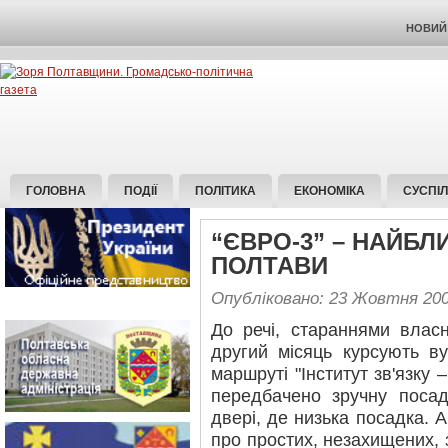
НОВИЙ 
ГОЛОВНА
ПОДІЇ
ПОЛІТИКА
ЕКОНОМІКА
СУСПІ
“ЄВРО-3” – НАЙБ
ПОЛТАВИ
Опубліковано: 23 Жовтня 20
До речі, стараннями влас
другий місяць курсують в
маршруті "Інститут зв'язку –
передбачено зручну посад
двері, де низька посадка. 
про простих, незахищених,