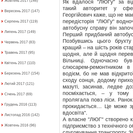
Жовтень 2017
(146)
Як вдалося "ЛЮГу" за ві
такий авторитет у сфе
Вересень 2017
(147)
Георгійович каже, що не ма
передісторія "ЛЮГу" водноч
Серпень 2017
(119)
автобусну справу він започ
Липень 2017
(149)
Перший придбаний автобус
Позбувшись цього брухт
Червень 2017
(83)
кращий – на шість років ст
Травень 2017
(95)
щодня, але й щодня перев
Вільниці. Одночасно бу
Квітень 2017
(110)
слюсарем-ремонтником в 
водієм, бо не мав відкрито
Березень 2017
(154)
сходу сонця, додому приход
Лютий 2017
(121)
мазуті, засинав, ледве до
посміхається, – у тому
Січень 2017
(69)
пролягала повз ліси. Ранок
Грудень 2016
(113)
прокидається… Це може зро
вдосвіта".
Листопад 2016
(142)
А власне "ЛЮГ" створено кі
підприємство з технічного о
Жовтень 2016
(96)
слуговування транспорту. 