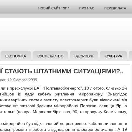
НОВИЙ САЙТ “ЗП”
ПРО НАС
ПЕРЕДПЛАТА
ЕКОНОМІКА
СУСПІЛЬСТВО
ЗДОРОВ’Я
КУЛЬТУРА
ІЇ СТАЮТЬ ШТАТНИМИ СИТУАЦІЯМИ?..
ано: 19 Лютого 2008
ли в прес-службі ВАТ “Полтаваобленерго”, 18 лютого, близько 2-ї
вийшов із ладу кабель живлення мікрорайону. Внаслідок
ня аварійних систем захисту електромереж були відключені від
остачання житлові будинки мікрорайону Половки, селища Яр, а
 котельні (по вул. Маршала Бірюзова, 90, та провулку Космічному,
 мікрорайон був підключений до резервного кабеля живлення, в
велися ремонтні роботи з відновлення електропостачання. А 19