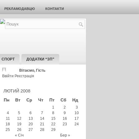
РЕКЛАМОДАВЦЮ
КОНТАКТИ
СПОРТ
ДОДАТКИ “ЗП”
Вітаємо, Гість
Ввійти
Реєстрація
ЛЮТИЙ 2008
Пн
Вт
Ср
Чт
Пт
Сб
Нд
1
2
3
4
5
6
7
8
9
10
11
12
13
14
15
16
17
18
19
20
21
22
23
24
25
26
27
28
29
« Січ
Бер »