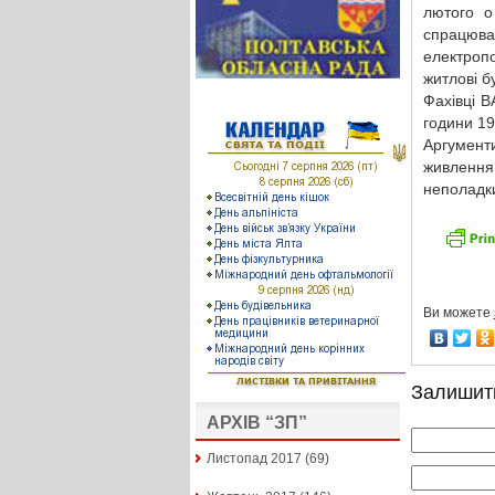
лютого о
спрацюва
електроп
житлові б
Фахівці В
години 19
Аргумент
живлення
неполадки
Ви можете
Залишит
АРХІВ “ЗП”
Листопад 2017
(69)