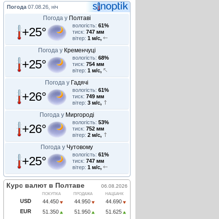
Погода
07.08.26, ніч
Погода у
Полтаві
вологість:
61%
+25°
тиск:
747 мм
вітер:
1 м/с,
Погода у
Кременчуці
вологість:
68%
+25°
тиск:
754 мм
вітер:
1 м/с,
Погода у
Гадячі
вологість:
61%
+26°
тиск:
749 мм
вітер:
3 м/с,
Погода у
Миргороді
вологість:
53%
+26°
тиск:
752 мм
вітер:
2 м/с,
Погода у
Чутовому
вологість:
61%
+25°
тиск:
747 мм
вітер:
1 м/с,