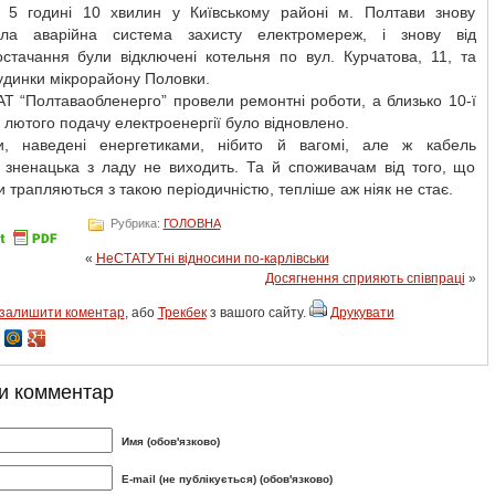
 5 годині 10 хвилин у Київському районі м. Полтави знову
ла аварійна система захисту електромереж, і знову від
остачання були відключені котельня по вул. Курчатова, 11, та
удинки мікрорайону Половки.
АТ “Полтаваобленерго” провели ремонтні роботи, а близько 10-ї
 лютого подачу електроенергії було відновлено.
и, наведені енергетиками, нібито й вагомі, але ж кабель
 зненацька з ладу не виходить. Та й споживачам від того, що
 трапляються з такою періодичністю, тепліше аж ніяк не стає.
Рубрика:
ГОЛОВНА
«
НеСТАТУТні відносини по-карлівськи
Досягнення сприяють співпраці
»
залишити коментар
, або
Трекбек
з вашого сайту.
Друкувати
и комментар
Имя (обов'язково)
E-mail (не публікується) (обов'язково)