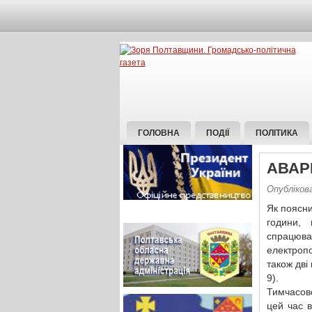
ГОЛОВНА
ПОДІЇ
ПОЛІТИКА
АВАР
Опубліков
Як поясни
години, 
спрацюван
електроп
також дві
9).
Тимчасово
цей час 