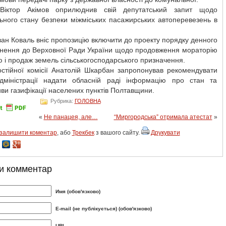
Віктор Акімов оприлюднив свій депутатський запит щодо
ьного стану безпеки міжміських пасажирських автоперевезень в
ван Коваль вніс пропозицію включити до проекту порядку денного
ернення до Верховної Ради України щодо продовження мораторію
ю і продаж земель сільськогосподарського призначення.
остійної комісії Анатолій Шкарбан запропонував рекомендувати
дміністрації надати обласній раді інформацію про стан та
ви газифікації населених пунктів Полтавщини.
Рубрика:
ГОЛОВНА
«
Не панацея, але…
“Миргородська” отримала атестат
»
залишити коментар
, або
Трекбек
з вашого сайту.
Друкувати
и комментар
Имя (обов'язково)
E-mail (не публікується) (обов'язково)
URL