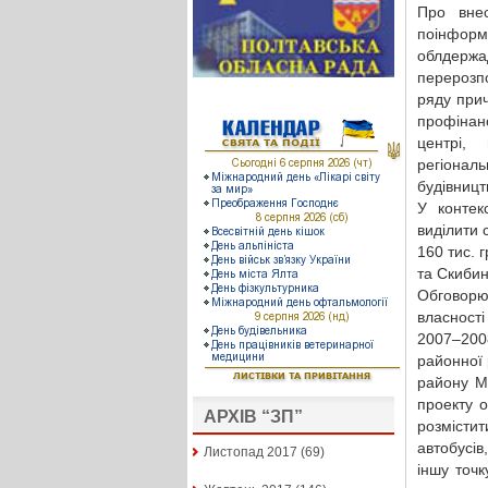
Про внес
поінфор
облдержа
перерозпо
ряду прич
профінан
центрі,
регіонал
будівницт
У контек
виділити 
160 тис. 
та Скибин
Обговорю
власності
2007–2008
районної 
району М
проекту о
АРХІВ “ЗП”
розмістит
автобусів
Листопад 2017
(69)
іншу точк