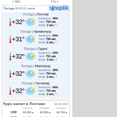
« Лис
Січ »
Погода
06.08.26, ранок
Погода у
Полтаві
вологість:
36%
+32°
тиск:
756 мм
вітер:
2 м/с,
Погода у
Кременчуці
вологість:
50%
+31°
тиск:
756 мм
вітер:
2 м/с,
Погода у
Гадячі
вологість:
43%
+32°
тиск:
751 мм
вітер:
3 м/с,
Погода у
Миргороді
вологість:
39%
+32°
тиск:
754 мм
вітер:
3 м/с,
Погода у
Чутовому
вологість:
44%
+32°
тиск:
754 мм
вітер:
2 м/с,