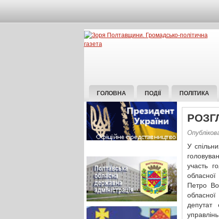
ГОЛОВНА
ПОДІЇ
ПОЛІТИКА
РОЗГ
Опублікова
У спільни
головува
участь г
обласної
Петро Во
обласної
депутат 
управлінь