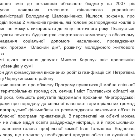
ення змін до показників обласного бюджету на 2007 рік
мував начальник головного фінансового управління
дміністрації Володимир Шапошніченко. Йшлося, зокрема, про
діл понад 2 мільйонів гривень, які головні розпорядники коштів з
ин не можуть використати до кінця поточного року. Планується
сувати початок будівництва спортивного комплексу в обласному
 надання соціальної допомоги населенню, провадження
ьних програм "Власний дім", розвитку молодіжного житлового
ва.
сті цього питання депутат Микола Карнаух вніс пропозицію
субвенцію у сумі
грн для фінансування виконаних робіт із газифікації сіл Нетратівка
ці Чорнухинського району.
ючи питання про обласну Програму приватизації майна спільної
 територіальних громад сіл, селищ і міст Полтавської області на
 роки, більшість депутатів підтримали прохання Миргородської
ради про передачу до спільної власності територіальних громад
иргородської фільмобази та рекомендували виключити об'єкт із
бласної програми приватизації. В перспективі на об'єкті можна
и не лише відділ освіти райдержадміністрації, а й парк шкільних
, запевнив голова профільної комісії Іван Гальченко. Водночас
у зору, що полягає у необхідності продати об'єкт на аукціоні та