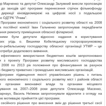
р Марченко та депутат Олександр Залужний внесли пропозицію
 до заходів цієї програми перенесення стрічок фільмофонду
 дирекції кіновідеомережі на цифрові носії з подальшою
ю ОДТРК "Лтава".
 Програми економічного і соціального розвитку області на 2008
ва постійної комісії Іван Гальченко запропонував передбачити
ння ремонту приміщення обласної філармонії.
йними були депутати відносно надання в користування
ьких угідь о. Вишняки Кобеляцькому госпрозрахунковому
ко-рибальському господарству обласної організації УТМР – це
отребує додаткового вивчення.
ефективного використання бюджетних коштів запропоновано
и з проекту Програми розвитку мисливського господарства
з 2008 по 2013 рік положення про фінансування за рахунок
 бюджету приватних і громадських мисливських організацій.
рограми підвищення якості управлінських рішень з питань
ого економічного і соціального розвитку міст і районів області
ми органами виконавчої влади та органами місцевого
дування на 2007–2008 роки депутати Олександр Масенко,
арнаух, Василь Неїжмак запропонували відхилити з огляду на
ю мотивацію прийняття цієї програми.
 сесійного рішення про внесення змін до рішення третьої сесії