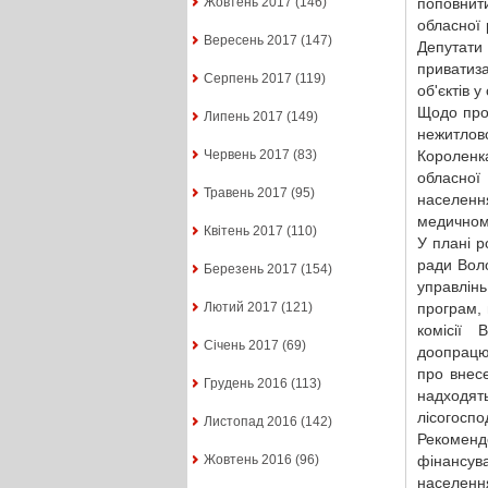
поповнит
Жовтень 2017
(146)
обласної
Вересень 2017
(147)
Депутати
приватиз
Серпень 2017
(119)
об'єктів 
Щодо прод
Липень 2017
(149)
нежитло
Короленка
Червень 2017
(83)
обласної
Травень 2017
(95)
населенн
медичном
Квітень 2017
(110)
У плані р
ради Вол
Березень 2017
(154)
управлін
програм, 
Лютий 2017
(121)
комісії 
Січень 2017
(69)
доопрацюв
про внес
Грудень 2016
(113)
надходят
лісогоспо
Листопад 2016
(142)
Рекомен
фінансув
Жовтень 2016
(96)
населенн