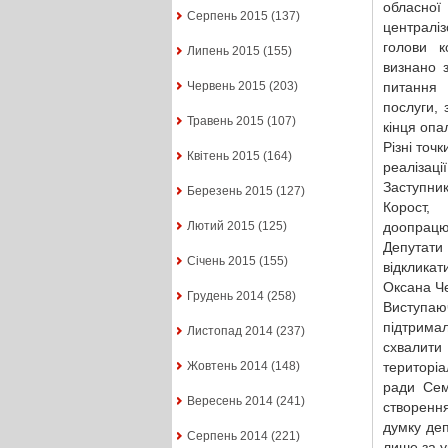
обласно
Серпень 2015
(137)
централі
голови к
Липень 2015
(155)
визнано 
питання 
Червень 2015
(203)
послуги, 
Травень 2015
(107)
кінця опа
Різні точ
Квітень 2015
(164)
реалізаці
Заступни
Березень 2015
(127)
Корост,
доопрацю
Лютий 2015
(125)
Депутати
Січень 2015
(155)
відкликат
Оксана Че
Грудень 2014
(258)
Виступаю
підтрима
Листопад 2014
(237)
схвалит
територі
Жовтень 2014
(148)
ради Сем
Вересень 2014
(241)
створення
думку деп
Серпень 2014
(221)
лише за у