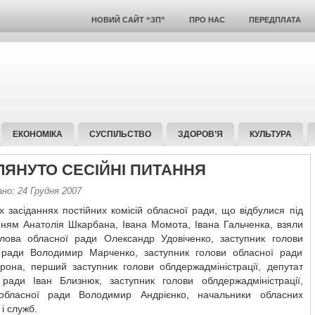
НОВИЙ САЙТ “ЗП”
ПРО НАС
ПЕРЕДПЛАТА
ЕКОНОМІКА
СУСПІЛЬСТВО
ЗДОРОВ’Я
КУЛЬТУРА
ЛЯНУТО СЕСІЙНІ ПИТАННЯ
но: 24 Грудня 2007
х засіданнях постійних комісій обласної ради, що відбулися під
нням Анатолія Шкарбана, Івана Момота, Івана Гальченка, взяли
олова обласної ради Олександр Удовіченко, заступник голови
 ради Володимир Марченко, заступник голови обласної ради
рона, перший заступник голови облдержадміністрації, депутат
 ради Іван Близнюк, заступник голови облдержадміністрації,
обласної ради Володимир Андрієнко, начальники обласних
 і служб.