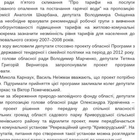
ї ради п'ятого скликання "Про тарифи на послуги
зованого опалення та постачання гарячої води" на пропозицію
омісії Анатолія Шкарбана, депутата Володимира Оніщенка
за необхідне врахувати рекомендації робочої групи з вивчення
обгрунтованості підвищення тарифів на житлово-комунальні
зокрема зазначити незмінність рівня тарифів для населення до
лювального сезону 2007–2008 років.
ки зору висловили депутати стосовно проекту обласної Програми з
ї державної тендерної і сімейної політики на період до 2012 року.
к голови обласної ради Володимир Марченко, депутати Тетяна
 Григорій Вернигора запропонували проект програми
вати.
 Микола Карнаух, Василь Неїжмак вважають, що проект потрібно
и. Підтримати прийняття цієї програми закликали колег депутати
ркас та Віктор Пожечевський.
чи за збереження природо-заповідного фонду області, депутати
ли пропозицію голови обласної ради Олександра Удовіченка –
и проект рішення про передачу до спільної власності
альних громад області садового парку Криворудської сільської
енівського району та відхилити проект, яким передбачається
 комунальної установи "Рекреаційний центр "Криворудський". На
утатів, питання про створення такої установи можна розглядати
мови передачі парку з державної власності до комунальної.