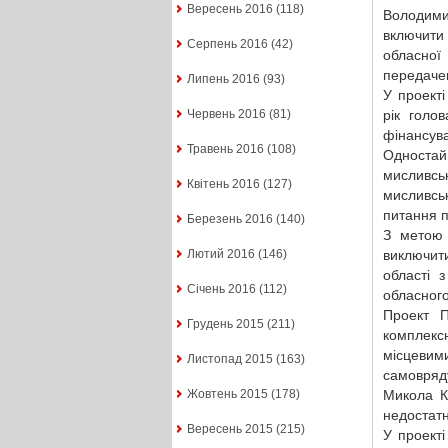
Вересень 2016
(118)
Володими
включити
Серпень 2016
(42)
обласної
передаче
Липень 2016
(93)
У проекті
рік голо
Червень 2016
(81)
фінансува
Травень 2016
(108)
Односта
мисливс
Квітень 2016
(127)
мисливсь
питання п
Березень 2016
(140)
З метою 
виключит
Лютий 2016
(146)
області 
Січень 2016
(112)
обласного
Проект П
Грудень 2015
(211)
комплексн
місцеви
Листопад 2015
(163)
самовря
Микола К
Жовтень 2015
(178)
недостатн
Вересень 2015
(215)
У проекті