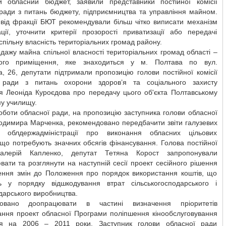
и обласний бюджет, заявили представники постійної комісії
 ради з питань бюджету, підприємництва та управління майном.
 від фракції БЮТ рекомендували більш чітко виписати механізм
ації, уточнити критерії прозорості приватизації або передачі
у спільну власність територіальних громад району.
ажу майна спільної власності територіальних громад області –
вого приміщення, яке знаходиться у м. Полтава по вул.
, 26, депутати підтримали пропозицію голови постійної комісії
 ради з питань охорони здоров’я та соціального захисту
я Леоніда Куроєдова про передачу цього об'єкта Полтавському
у училищу.
оботи обласної ради, на пропозицію заступника голови обласної
одимира Марченка, рекомендовано передбачити звіти галузевих
ь облдержадміністрації про виконання обласних цільових
що потребують значних обсягів фінансування. Голова постійної
Валерій Капленко, депутат Тетяна Корост запропонували
ати та розглянути на наступній сесії проект сесійного рішення
ення змін до Положення про порядок використання коштів, що
ь у порядку відшкодування втрат сільськогосподарського і
дарського виробництва.
довано доопрацювати в частині визначення пріоритетів
ання проект обласної Програми поліпшення кінообслуговування
я на 2006 – 2011 роки. Заступник голови обласної ради